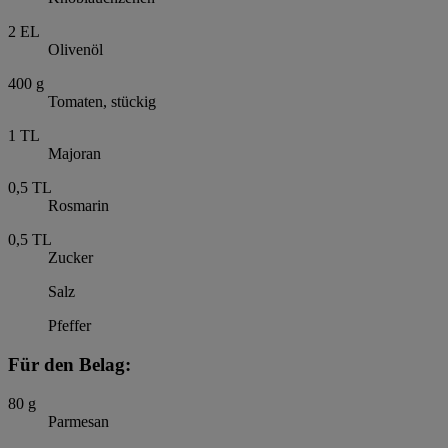
2
EL
Olivenöl
400
g
Tomaten, stückig
1
TL
Majoran
0,5
TL
Rosmarin
0,5
TL
Zucker
Salz
Pfeffer
Für den Belag:
80
g
Parmesan