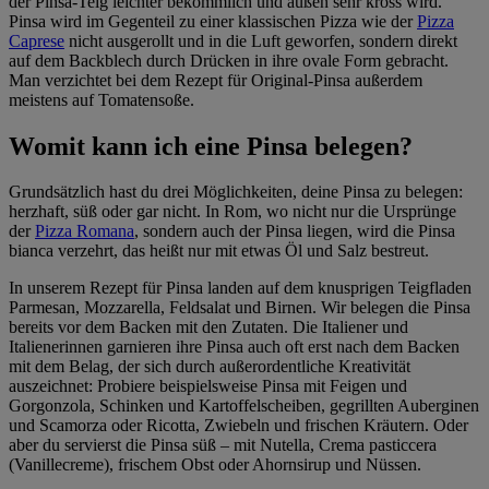
der Pinsa-Teig leichter bekömmlich und außen sehr kross wird.
Pinsa wird im Gegenteil zu einer klassischen Pizza wie der
Pizza
Caprese
nicht ausgerollt und in die Luft geworfen, sondern direkt
auf dem Backblech durch Drücken in ihre ovale Form gebracht.
Man verzichtet bei dem Rezept für Original-Pinsa außerdem
meistens auf Tomatensoße.
Womit kann ich eine Pinsa belegen?
Grundsätzlich hast du drei Möglichkeiten, deine Pinsa zu belegen:
herzhaft, süß oder gar nicht. In Rom, wo nicht nur die Ursprünge
der
Pizza Romana
, sondern auch der Pinsa liegen, wird die Pinsa
bianca verzehrt, das heißt nur mit etwas Öl und Salz bestreut.
In unserem Rezept für Pinsa landen auf dem knusprigen Teigfladen
Parmesan, Mozzarella, Feldsalat und Birnen. Wir belegen die Pinsa
bereits vor dem Backen mit den Zutaten. Die Italiener und
Italienerinnen garnieren ihre Pinsa auch oft erst nach dem Backen
mit dem Belag, der sich durch außerordentliche Kreativität
auszeichnet: Probiere beispielsweise Pinsa mit Feigen und
Gorgonzola, Schinken und Kartoffelscheiben, gegrillten Auberginen
und Scamorza oder Ricotta, Zwiebeln und frischen Kräutern. Oder
aber du servierst die Pinsa süß – mit Nutella, Crema pasticcera
(Vanillecreme), frischem Obst oder Ahornsirup und Nüssen.