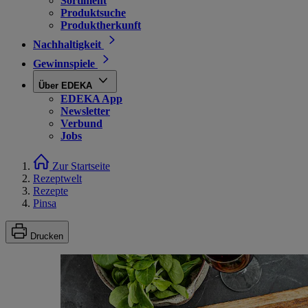
Sortiment
Produktsuche
Produktherkunft
Nachhaltigkeit
Gewinnspiele
Über EDEKA
EDEKA App
Newsletter
Verbund
Jobs
Zur Startseite
Rezeptwelt
Rezepte
Pinsa
Drucken