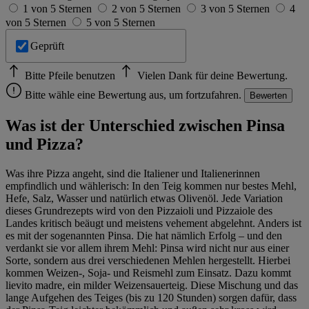
1 von 5 Sternen
2 von 5 Sternen
3 von 5 Sternen
4
von 5 Sternen
5 von 5 Sternen
Geprüft
Bitte Pfeile benutzen
Vielen Dank für deine Bewertung.
Bitte wähle eine Bewertung aus, um fortzufahren.
Bewerten
Was ist der Unterschied zwischen Pinsa
und Pizza?
Was ihre Pizza angeht, sind die Italiener und Italienerinnen
empfindlich und wählerisch: In den Teig kommen nur bestes Mehl,
Hefe, Salz, Wasser und natürlich etwas Olivenöl. Jede Variation
dieses Grundrezepts wird von den Pizzaioli und Pizzaiole des
Landes kritisch beäugt und meistens vehement abgelehnt. Anders ist
es mit der sogenannten Pinsa. Die hat nämlich Erfolg – und den
verdankt sie vor allem ihrem Mehl: Pinsa wird nicht nur aus einer
Sorte, sondern aus drei verschiedenen Mehlen hergestellt. Hierbei
kommen Weizen-, Soja- und Reismehl zum Einsatz. Dazu kommt
lievito madre, ein milder Weizensauerteig. Diese Mischung und das
lange Aufgehen des Teiges (bis zu 120 Stunden) sorgen dafür, dass