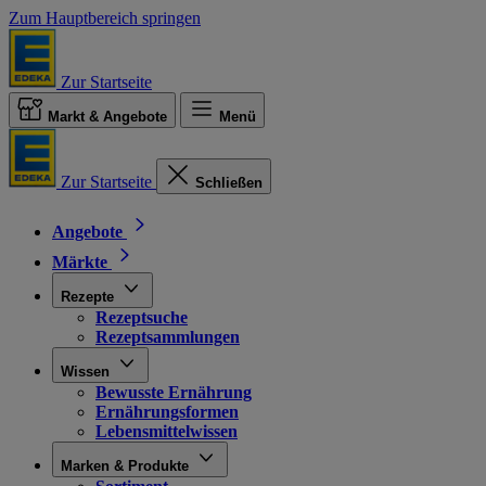
Zum Hauptbereich springen
Zur Startseite
Markt & Angebote
Menü
Zur Startseite
Schließen
Angebote
Märkte
Rezepte
Rezeptsuche
Rezeptsammlungen
Wissen
Bewusste Ernährung
Ernährungsformen
Lebensmittelwissen
Marken & Produkte