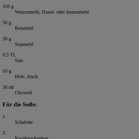
350
g
Weizenmehl, Dunst- oder Instantmehl
50
g
Reismehl
30
g
Sojamehl
0,5
TL
Salz
10
g
Hefe, frisch
30
ml
Olivenöl
Für die Soße:
1
Schalotte
2
Knoblauchzehen