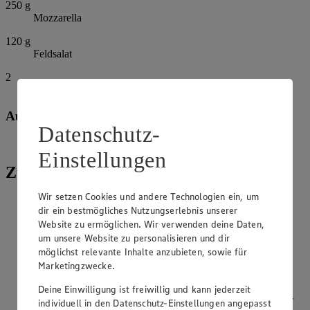
250
g
Mozzarella
120
g
Feldsalat
2
Birnen
Außerdem:
Datenschutz-
Olivenöl
Einstellungen
Zubereitung
Wir setzen Cookies und andere Technologien ein, um
Weizenmehl, Reismehl, Sojamehl und Salz in der Schüssel
dir ein bestmögliches Nutzungserlebnis unserer
der Küchenmaschine kurz mischen. Hefe in 300 ml (bei 4
Website zu ermöglichen. Wir verwenden deine Daten,
Portionen) lauwarmes Wasser auflösen. Hefemischung
um unsere Website zu personalisieren und dir
langsam in die Mehlmischung geben. Öl in den Teig geben
und den Teig ca. 6 Minuten kneten lassen, bis ein
möglichst relevante Inhalte anzubieten, sowie für
geschmeidiger feuchter Teig entsteht.
Marketingzwecke.
Den Teig aus der Schüssel nehmen. Die Arbeitsfläche mit
Deine Einwilligung ist freiwillig und kann jederzeit
etwas Olivenöl begießen und den Teig darauf noch ein paar
individuell in den Datenschutz-Einstellungen angepasst