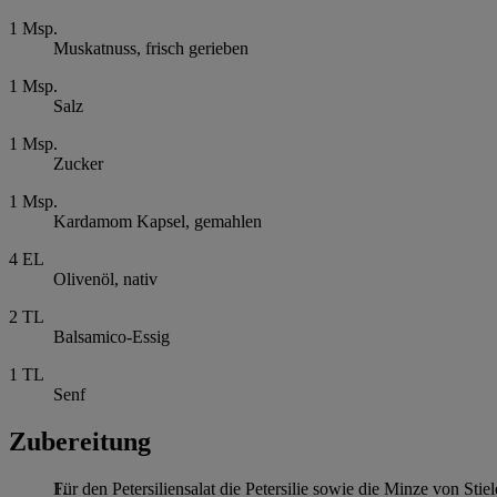
1
Msp.
Muskatnuss, frisch gerieben
1
Msp.
Salz
1
Msp.
Zucker
1
Msp.
Kardamom Kapsel, gemahlen
4
EL
Olivenöl, nativ
2
TL
Balsamico-Essig
1
TL
Senf
Zubereitung
Für den Petersiliensalat die Petersilie sowie die Minze von Sti