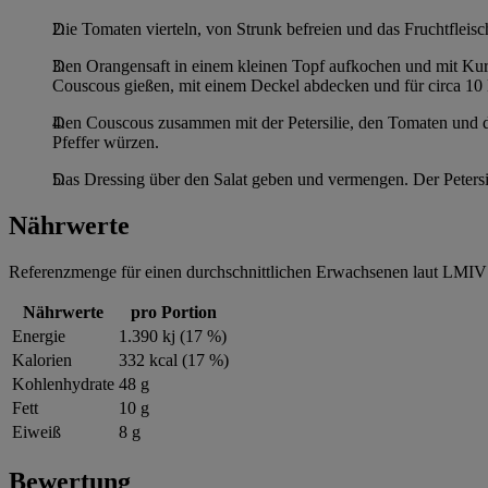
Die Tomaten vierteln, von Strunk befreien und das Fruchtfleisc
Den Orangensaft in einem kleinen Topf aufkochen und mit K
Couscous gießen, mit einem Deckel abdecken und für circa 10 
Den Couscous zusammen mit der Petersilie, den Tomaten und d
Pfeffer würzen.
Das Dressing über den Salat geben und vermengen. Der Petersili
Nährwerte
Referenzmenge für einen durchschnittlichen Erwachsenen laut LMIV 
Nährwerte
pro Portion
Energie
1.390 kj (17 %)
Kalorien
332 kcal (17 %)
Kohlenhydrate
48 g
Fett
10 g
Eiweiß
8 g
Bewertung