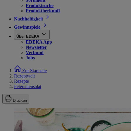
Sortiment
Produktsuche
Produktherkunft
Nachhaltigkeit
Gewinnspiele
Über EDEKA
EDEKA App
Newsletter
Verbund
Jobs
Zur Startseite
Rezeptwelt
Rezepte
Petersiliensalat
Drucken