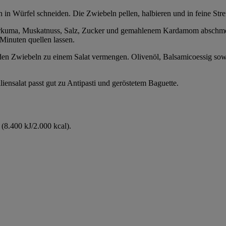
h in Würfel schneiden. Die Zwiebeln pellen, halbieren und in feine Stre
urkuma, Muskatnuss, Salz, Zucker und gemahlenem Kardamom abschmec
Minuten quellen lassen.
en Zwiebeln zu einem Salat vermengen. Olivenöl, Balsamicoessig sowi
ensalat passt gut zu Antipasti und geröstetem Baguette.
(8.400 kJ/2.000 kcal).