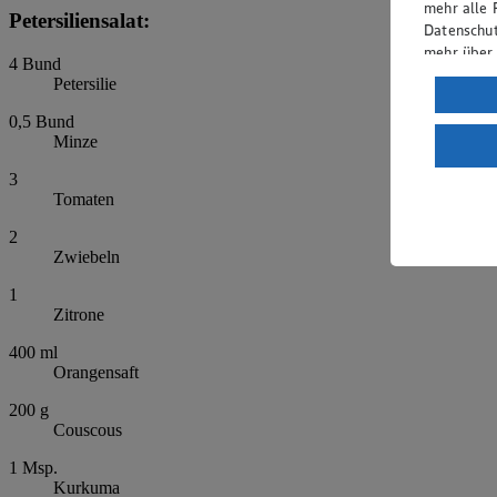
mehr alle 
Petersiliensalat:
Datenschut
mehr über
4
Bund
Petersilie
Verarbeit
0,5
Bund
Wenn du au
Minze
ein, dass 
einem nach
3
Risiko ein
Tomaten
Informatio
2
Zwiebeln
1
Zitrone
400
ml
Orangensaft
200
g
Couscous
1
Msp.
Kurkuma