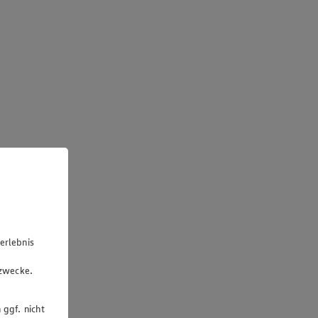
erlebnis
u
gzwecke.
 ggf. nicht