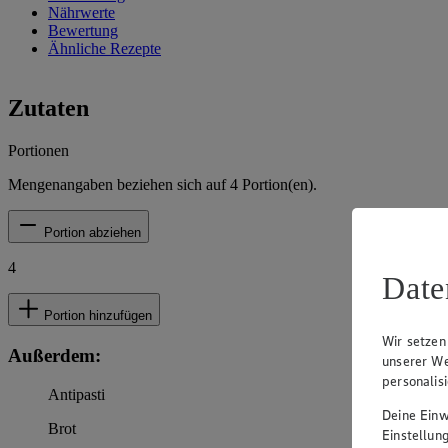
Nährwerte
Bewertung
Ähnliche Rezepte
Zutaten
Portionen
Mengenangaben beziehen sich auf
4
Portion(en).
Portion abziehen
4
Date
Portion hinzufügen
Wir setzen
Außerdem:
unserer We
personalis
Antipasti
Deine Einwi
Brot
Einstellun