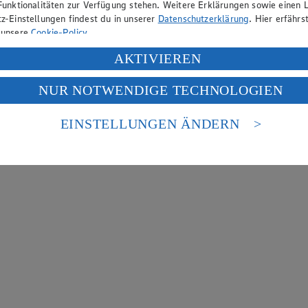
Funktionalitäten zur Verfügung stehen. Weitere Erklärungen sowie einen L
z-Einstellungen findest du in unserer
Datenschutzerklärung
. Hier erfährs
 unsere
Cookie-Policy
.
ung deiner personenbezogenen Daten in den USA durch Facebook und Yo
AKTIVIEREN
f „Aktivieren“ klickst, willigst du im Sinne des Art. 49 Abs. 1 Satz 1 lit
NUR NOTWENDIGE TECHNOLOGIEN
deine Daten in den USA verarbeitet werden. Der EuGH sieht die USA als 
 europäischen Standards nicht angemessenen Datenschutzniveau an. Es b
es Zugriffs durch US-amerikanische Behörden.
EINSTELLUNGEN ÄNDERN
nen zum Herausgeber der Seite findest du im
Impressum