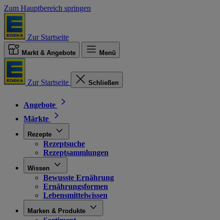
Zum Hauptbereich springen
Zur Startseite
Markt & Angebote
Menü
Zur Startseite
Schließen
Angebote
Märkte
Rezepte
Rezeptsuche
Rezeptsammlungen
Wissen
Bewusste Ernährung
Ernährungsformen
Lebensmittelwissen
Marken & Produkte