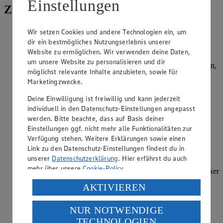
Einstellungen
Zubereitung
Für die japanischen Pfannkuchen Mehl und Backpulver in
Wir setzen Cookies und andere Technologien ein, um
eine Schüssel sieben. Eier und Salz zusammen mit 350 ml
dir ein bestmögliches Nutzungserlebnis unserer
Wasser mischen und mit Mehl und Backpulver glatt rühren.
Website zu ermöglichen. Wir verwenden deine Daten,
um unsere Website zu personalisieren und dir
Spitzkohl von äußeren Blättern und harten Strünken befreien,
möglichst relevante Inhalte anzubieten, sowie für
halbieren und portionieren. Spitzkohlstücke fein hobeln.
Marketingzwecke.
Möhre schälen und in kleine Stifte schneiden.
Frühlingszwiebel waschen, Wurzeln entfernen und in feine
Deine Einwilligung ist freiwillig und kann jederzeit
Röllchen schneiden.
individuell in den Datenschutz-Einstellungen angepasst
werden. Bitte beachte, dass auf Basis deiner
Kohl und Möhren zum Teig geben und alles gleichmäßig
vermengen. Mit Salz, Pfeffer und Muskat würzen.
Einstellungen ggf. nicht mehr alle Funktionalitäten zur
Verfügung stehen. Weitere Erklärungen sowie einen
Limette waschen, halbieren und auspressen. Knoblauch
Link zu den Datenschutz-Einstellungen findest du in
pellen und durch eine Knoblauchpresse auspressen. Ingwer
unserer
Datenschutzerklärung
. Hier erfährst du auch
schälen und mithilfe einer Zeste fein abreiben. Limettensaft,
mehr über unsere
Cookie-Policy
.
Knoblauch und Ingwer vermengen und mit einer Prise Zucker
abschmecken.
Verarbeitung deiner personenbezogenen Daten in den
AKTIVIEREN
USA durch Facebook und YouTube:
Bauchspeckstreifen in einer beschichteten Pfanne ohne
Zugabe von Öl krossbraten, herausnehmen und auf
NUR NOTWENDIGE
Wenn du auf „Aktivieren“ klickst, willigst du im Sinne
Küchenpapier bereithalten. Sesamöl in die Pfanne geben,
TECHNOLOGIEN
des Art. 49 Abs. 1 Satz 1 lit. a) DSGVO ein, dass deine