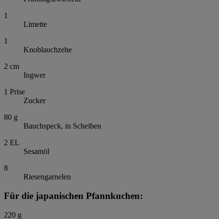
1
Limette
1
Knoblauchzehe
2
cm
Ingwer
1
Prise
Zucker
80
g
Bauchspeck, in Scheiben
2
EL
Sesamöl
8
Riesengarnelen
Für die japanischen Pfannkuchen:
220
g