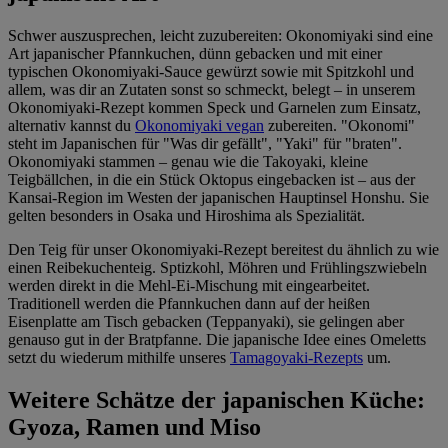
Schwer auszusprechen, leicht zuzubereiten: Okonomiyaki sind eine
Art japanischer Pfannkuchen, dünn gebacken und mit einer
typischen Okonomiyaki-Sauce gewürzt sowie mit Spitzkohl und
allem, was dir an Zutaten sonst so schmeckt, belegt – in unserem
Okonomiyaki-Rezept kommen Speck und Garnelen zum Einsatz,
alternativ kannst du
Okonomiyaki vegan
zubereiten. "Okonomi"
steht im Japanischen für "Was dir gefällt", "Yaki" für "braten".
Okonomiyaki stammen – genau wie die Takoyaki, kleine
Teigbällchen, in die ein Stück Oktopus eingebacken ist – aus der
Kansai-Region im Westen der japanischen Hauptinsel Honshu. Sie
gelten besonders in Osaka und Hiroshima als Spezialität.
Den Teig für unser Okonomiyaki-Rezept bereitest du ähnlich zu wie
einen Reibekuchenteig. Sptizkohl, Möhren und Frühlingszwiebeln
werden direkt in die Mehl-Ei-Mischung mit eingearbeitet.
Traditionell werden die Pfannkuchen dann auf der heißen
Eisenplatte am Tisch gebacken (Teppanyaki), sie gelingen aber
genauso gut in der Bratpfanne. Die japanische Idee eines Omeletts
setzt du wiederum mithilfe unseres
Tamagoyaki-Rezepts
um.
Weitere Schätze der japanischen Küche:
Gyoza, Ramen und Miso