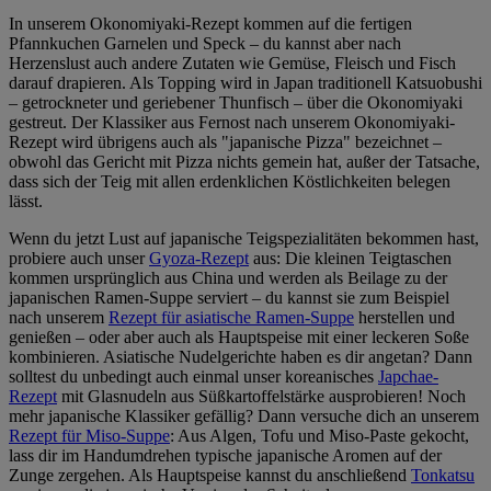
In unserem Okonomiyaki-Rezept kommen auf die fertigen
Pfannkuchen Garnelen und Speck – du kannst aber nach
Herzenslust auch andere Zutaten wie Gemüse, Fleisch und Fisch
darauf drapieren. Als Topping wird in Japan traditionell Katsuobushi
– getrockneter und geriebener Thunfisch – über die Okonomiyaki
gestreut. Der Klassiker aus Fernost nach unserem Okonomiyaki-
Rezept wird übrigens auch als "japanische Pizza" bezeichnet –
obwohl das Gericht mit Pizza nichts gemein hat, außer der Tatsache,
dass sich der Teig mit allen erdenklichen Köstlichkeiten belegen
lässt.
Wenn du jetzt Lust auf japanische Teigspezialitäten bekommen hast,
probiere auch unser
Gyoza-Rezept
aus: Die kleinen Teigtaschen
kommen ursprünglich aus China und werden als Beilage zu der
japanischen Ramen-Suppe serviert – du kannst sie zum Beispiel
nach unserem
Rezept für asiatische Ramen-Suppe
herstellen und
genießen – oder aber auch als Hauptspeise mit einer leckeren Soße
kombinieren. Asiatische Nudelgerichte haben es dir angetan? Dann
solltest du unbedingt auch einmal unser koreanisches
Japchae-
Rezept
mit Glasnudeln aus Süßkartoffelstärke ausprobieren! Noch
mehr japanische Klassiker gefällig? Dann versuche dich an unserem
Rezept für Miso-Suppe
: Aus Algen, Tofu und Miso-Paste gekocht,
lass dir im Handumdrehen typische japanische Aromen auf der
Zunge zergehen. Als Hauptspeise kannst du anschließend
Tonkatsu