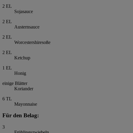
2
EL
Sojasauce
2
EL
Austernsauce
2
EL
Worcestershiresoße
2
EL
Ketchup
1
EL
Honig
einige Blätter
Koriander
6
TL
Mayonnaise
Für den Belag:
3
Frühlingszwiebeln