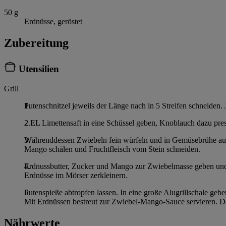
50
g
Erdnüsse, geröstet
Zubereitung
Utensilien
Grill
Putenschnitzel jeweils der Länge nach in 5 Streifen schneiden.
2 EL Limettensaft in eine Schüssel geben, Knoblauch dazu pre
Währenddessen Zwiebeln fein würfeln und in Gemüsebrühe aufk
Mango schälen und Fruchtfleisch vom Stein schneiden.
Erdnussbutter, Zucker und Mango zur Zwiebelmasse geben und 
Erdnüsse im Mörser zerkleinern.
Putenspieße abtropfen lassen. In eine große Alugrillschale geb
Mit Erdnüssen bestreut zur Zwiebel-Mango-Sauce servieren. Da
Nährwerte