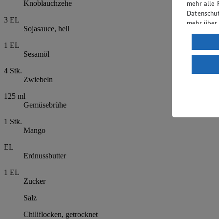
mehr alle 
Knoblauchzehe
Datenschut
3
EL
mehr über
Sojasauce, hell
Verarbeit
1
EL
Sesamöl
Wenn du au
ein, dass 
4
Stk.
einem nach
Zwiebeln
Risiko ein
125
ml
Informatio
Gemüsebrühe
1
Stk.
Mango
EL
Erdnussbutter
1
EL
Zucker
Salz
Chiliflocken, getrocknet