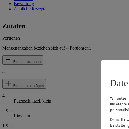
Bewertung
Ähnliche Rezepte
Zutaten
Portionen
Mengenangaben beziehen sich auf
4
Portion(en).
Portion abziehen
4
Date
Portion hinzufügen
4
Wir setzen
Putenschnitzel, klein
unserer We
personalis
2
Stk.
Limetten
Deine Einwi
Einstellun
1
Stk.