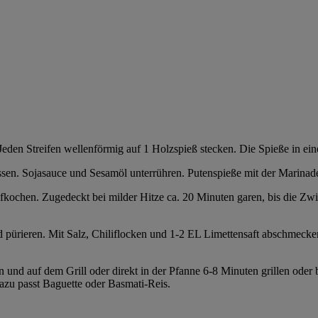
 Jeden Streifen wellenförmig auf 1 Holzspieß stecken. Die Spieße in ei
ssen. Sojasauce und Sesamöl unterrühren. Putenspieße mit der Marinad
ochen. Zugedeckt bei milder Hitze ca. 20 Minuten garen, bis die Zwie
pürieren. Mit Salz, Chiliflocken und 1-2 EL Limettensaft abschmeck
en und auf dem Grill oder direkt in der Pfanne 6-8 Minuten grillen od
zu passt Baguette oder Basmati-Reis.