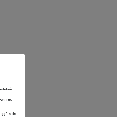
erlebnis
u
gzwecke.
 ggf. nicht