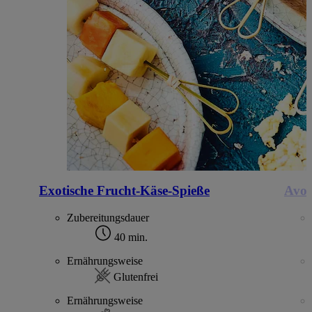
Exotische Frucht-Käse-Spieße
Avoc
Zubereitungsdauer
40 min.
Ernährungsweise
Glutenfrei
Ernährungsweise