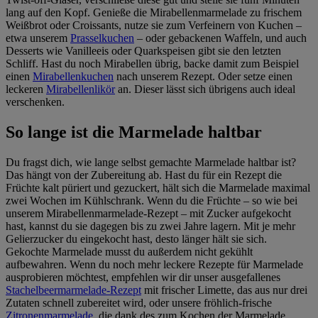
lang auf den Kopf. Genieße die Mirabellenmarmelade zu frischem
Weißbrot oder Croissants, nutze sie zum Verfeinern von Kuchen –
etwa unserem
Prasselkuchen
– oder gebackenen Waffeln, und auch
Desserts wie Vanilleeis oder Quarkspeisen gibt sie den letzten
Schliff. Hast du noch Mirabellen übrig, backe damit zum Beispiel
einen
Mirabellenkuchen
nach unserem Rezept. Oder setze einen
leckeren
Mirabellenlikör
an. Dieser lässt sich übrigens auch ideal
verschenken.
So lange ist die Marmelade haltbar
Du fragst dich, wie lange selbst gemachte Marmelade haltbar ist?
Das hängt von der Zubereitung ab. Hast du für ein Rezept die
Früchte kalt püriert und gezuckert, hält sich die Marmelade maximal
zwei Wochen im Kühlschrank. Wenn du die Früchte – so wie bei
unserem Mirabellenmarmelade-Rezept – mit Zucker aufgekocht
hast, kannst du sie dagegen bis zu zwei Jahre lagern. Mit je mehr
Gelierzucker du eingekocht hast, desto länger hält sie sich.
Gekochte Marmelade musst du außerdem nicht gekühlt
aufbewahren. Wenn du noch mehr leckere Rezepte für Marmelade
ausprobieren möchtest, empfehlen wir dir unser ausgefallenes
Stachelbeermarmelade-Rezept
mit frischer Limette, das aus nur drei
Zutaten schnell zubereitet wird, oder unsere fröhlich-frische
Zitronenmarmelade
, die dank des zum Kochen der Marmelade