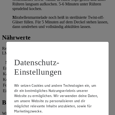
Rühren langsam aufkochen. 5-6 Minuten unter Rühren
sprudelnd kochen.
Mirabellenmarmelade noch heiß in sterilisierte Twist-off-
Gläser füllen. Für 5 Minuten auf dem Deckel stehen lassen,
dann umdrehen und vollständig abkühlen lassen.
Nährwerte
Referenzmenge für einen durchschnittlichen Erwachsenen laut
LMIV (8.400 kJ/2.000 kcal).
Datenschutz-
Nährwerte
pro Portion
Energie
2.114 kj (25 %)
Einstellungen
Kalorien
505 kcal (25 %)
Kohlenhydrate
122 g
Fett
1 g
Wir setzen Cookies und andere Technologien ein, um
dir ein bestmögliches Nutzungserlebnis unserer
Eiweiß
2 g
Website zu ermöglichen. Wir verwenden deine Daten,
um unsere Website zu personalisieren und dir
Bewertung
möglichst relevante Inhalte anzubieten, sowie für
Marketingzwecke.
Wie hat es dir geschmeckt?