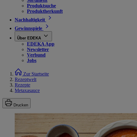
Sortiment
Produktsuche
Produktherkunft
Nachhaltigkeit
Gewinnspiele
Über EDEKA
EDEKA App
Newsletter
Verbund
Jobs
Zur Startseite
Rezeptwelt
Rezepte
Metaxasauce
Drucken