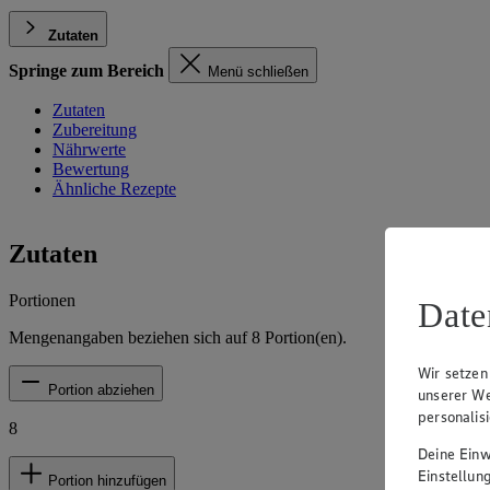
Zutaten
Springe zum Bereich
Menü schließen
Zutaten
Zubereitung
Nährwerte
Bewertung
Ähnliche Rezepte
Zutaten
Portionen
Date
Mengenangaben beziehen sich auf
8
Portion(en).
Wir setzen
Portion abziehen
unserer We
personalis
8
Deine Einwi
Einstellun
Portion hinzufügen