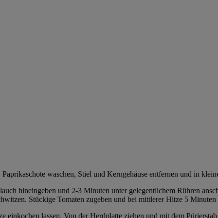
 Paprikaschote waschen, Stiel und Kerngehäuse entfernen und in klei
blauch hineingeben und 2-3 Minuten unter gelegentlichem Rühren ans
witzen. Stückige Tomaten zugeben und bei mittlerer Hitze 5 Minuten 
ze einkochen lassen. Von der Herdplatte ziehen und mit dem Püriersta