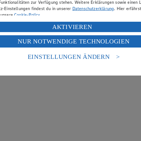
Funktionalitäten zur Verfügung stehen. Weitere Erklärungen sowie einen L
z-Einstellungen findest du in unserer
Datenschutzerklärung
. Hier erfährs
 unsere
Cookie-Policy
.
ung deiner personenbezogenen Daten in den USA durch Facebook und Yo
AKTIVIEREN
f „Aktivieren“ klickst, willigst du im Sinne des Art. 49 Abs. 1 Satz 1 lit
NUR NOTWENDIGE TECHNOLOGIEN
deine Daten in den USA verarbeitet werden. Der EuGH sieht die USA als 
 europäischen Standards nicht angemessenen Datenschutzniveau an. Es b
es Zugriffs durch US-amerikanische Behörden.
EINSTELLUNGEN ÄNDERN
nen zum Herausgeber der Seite findest du im
Impressum