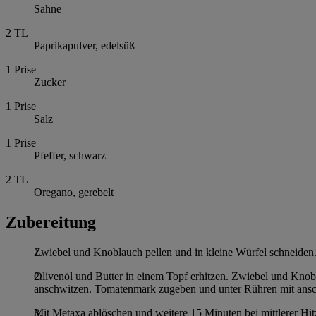
Sahne
2
TL
Paprikapulver, edelsüß
1
Prise
Zucker
1
Prise
Salz
1
Prise
Pfeffer, schwarz
2
TL
Oregano, gerebelt
Zubereitung
Zwiebel und Knoblauch pellen und in kleine Würfel schneiden.
Olivenöl und Butter in einem Topf erhitzen. Zwiebel und Kno
anschwitzen. Tomatenmark zugeben und unter Rühren mit ansch
Mit Metaxa ablöschen und weitere 15 Minuten bei mittlerer Hit