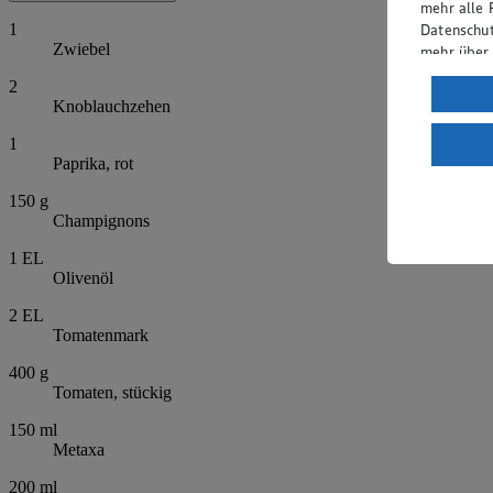
mehr alle 
Datenschut
1
Zwiebel
mehr über
2
Verarbeit
Knoblauchzehen
Wenn du au
1
ein, dass 
Paprika, rot
einem nach
Risiko ein
150
g
Champignons
Informatio
1
EL
Olivenöl
2
EL
Tomatenmark
400
g
Tomaten, stückig
150
ml
Metaxa
200
ml