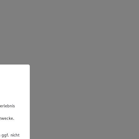
erlebnis
u
gzwecke.
 ggf. nicht