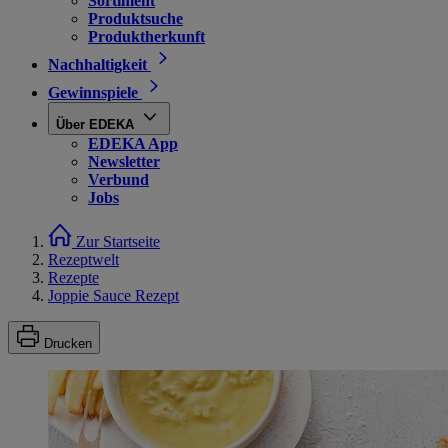
Sortiment
Produktsuche
Produktherkunft
Nachhaltigkeit
Gewinnspiele
Über EDEKA
EDEKA App
Newsletter
Verbund
Jobs
Zur Startseite
Rezeptwelt
Rezepte
Joppie Sauce Rezept
Drucken