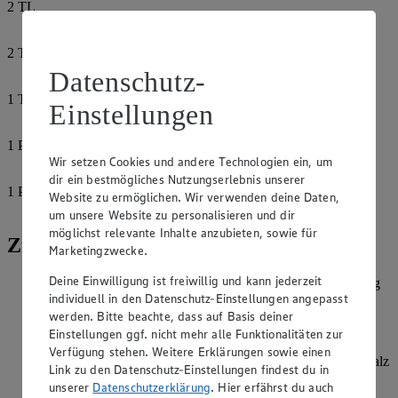
2
TL
Ketchup
2
TL
Currypulver
Datenschutz-
1
TL
Einstellungen
Kurkuma
1
Prise
Wir setzen Cookies und andere Technologien ein, um
Salz
dir ein bestmögliches Nutzungserlebnis unserer
1
Prise
Website zu ermöglichen. Wir verwenden deine Daten,
Pfeffer
um unsere Website zu personalisieren und dir
möglichst relevante Inhalte anzubieten, sowie für
Zubereitung
Marketingzwecke.
Deine Einwilligung ist freiwillig und kann jederzeit
Zwiebel pellen und fein würfeln. Mit Zucker und Apfelessig
individuell in den Datenschutz-Einstellungen angepasst
vermischen und 5-10 Minuten ziehen lassen.
werden. Bitte beachte, dass auf Basis deiner
Mayonnaise in eine Schüssel geben und mit Dijon-Senf,
Einstellungen ggf. nicht mehr alle Funktionalitäten zur
Ketchup, Currypulver und Kurkuma verrühren. 2-3 EL
Verfügung stehen. Weitere Erklärungen sowie einen
Wasser einrühren. Zwiebelmischung unterrühren und mit Salz
Link zu den Datenschutz-Einstellungen findest du in
und Pfeffer abschmecken. Für 20 Minuten abgedeckt im
unserer
Datenschutzerklärung
. Hier erfährst du auch
Kühlschrank ziehen lassen.