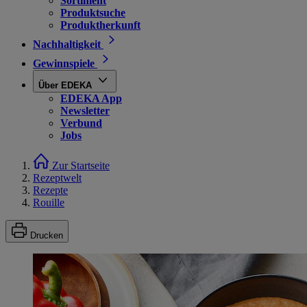
Sortiment
Produktsuche
Produktherkunft
Nachhaltigkeit
Gewinnspiele
Über EDEKA
EDEKA App
Newsletter
Verbund
Jobs
Zur Startseite
Rezeptwelt
Rezepte
Rouille
Drucken