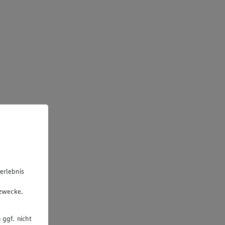
erlebnis
u
gzwecke.
 ggf. nicht