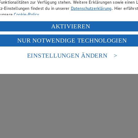
Funktionalitäten zur Verfügung stehen. Weitere Erklärungen sowie einen L
z-Einstellungen findest du in unserer
Datenschutzerklärung
. Hier erfährs
 unsere
Cookie-Policy
.
ung deiner personenbezogenen Daten in den USA durch Facebook und Yo
AKTIVIEREN
f „Aktivieren“ klickst, willigst du im Sinne des Art. 49 Abs. 1 Satz 1 lit
NUR NOTWENDIGE TECHNOLOGIEN
deine Daten in den USA verarbeitet werden. Der EuGH sieht die USA als 
 europäischen Standards nicht angemessenen Datenschutzniveau an. Es b
es Zugriffs durch US-amerikanische Behörden.
EINSTELLUNGEN ÄNDERN
nen zum Herausgeber der Seite findest du im
Impressum