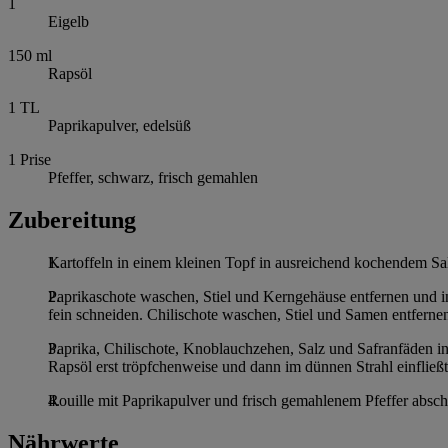
1
Eigelb
150
ml
Rapsöl
1
TL
Paprikapulver, edelsüß
1
Prise
Pfeffer, schwarz, frisch gemahlen
Zubereitung
Kartoffeln in einem kleinen Topf in ausreichend kochendem Sa
Paprikaschote waschen, Stiel und Kerngehäuse entfernen und i
fein schneiden. Chilischote waschen, Stiel und Samen entfernen
Paprika, Chilischote, Knoblauchzehen, Salz und Safranfäden in
Rapsöl erst tröpfchenweise und dann im dünnen Strahl einfließt
Rouille mit Paprikapulver und frisch gemahlenem Pfeffer absc
Nährwerte