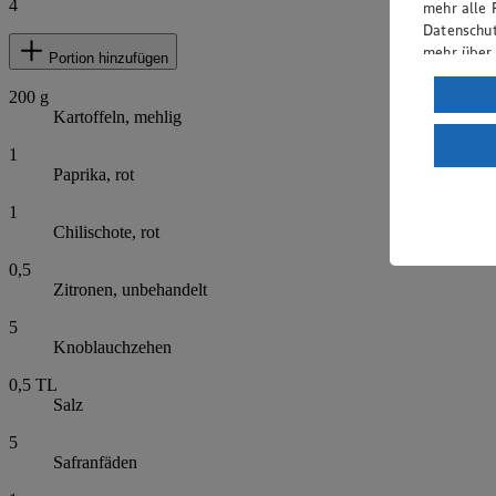
4
mehr alle 
Datenschut
mehr über
Portion hinzufügen
Verarbeit
200
g
Kartoffeln, mehlig
Wenn du au
ein, dass 
1
einem nach
Paprika, rot
Risiko ein
1
Informatio
Chilischote, rot
0,5
Zitronen, unbehandelt
5
Knoblauchzehen
0,5
TL
Salz
5
Safranfäden