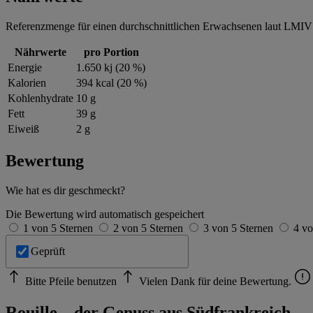
Referenzmenge für einen durchschnittlichen Erwachsenen laut LMIV 
Nährwerte
pro Portion
Energie
1.650 kj (20 %)
Kalorien
394 kcal (20 %)
Kohlenhydrate
10 g
Fett
39 g
Eiweiß
2 g
Bewertung
Wie hat es dir geschmeckt?
Die Bewertung wird automatisch gespeichert
1 von 5 Sternen
2 von 5 Sternen
3 von 5 Sternen
4 vo
Geprüft
Bitte Pfeile benutzen
Vielen Dank für deine Bewertung.
Rouille – der Genuss aus Südfrankreich