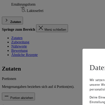
Ernährungsform
Laktosefrei
Zutaten
Springe zum Bereich
Menü schließen
Zutaten
Zubereitung
Nährwerte
Bewertung
Ähnliche Rezepte
Date
Zutaten
Portionen
Wir setzen
unserer We
Mengenangaben beziehen sich auf
4
Portion(en).
personalis
Deine Einwi
Portion abziehen
Einstellun