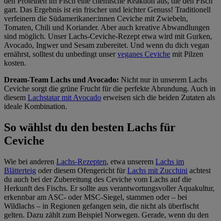
den Proteinen im Fisch eine chemische Reaktion aus, die den Fisch
gart. Das Ergebnis ist ein frischer und leichter Genuss! Traditionell
verfeinern die Südamerikaner:innen Ceviche mit Zwiebeln,
Tomaten, Chili und Koriander. Aber auch kreative Abwandlungen
sind möglich. Unser Lachs-Ceviche-Rezept etwa wird mit Gurken,
Avocado, Ingwer und Sesam zubereitet. Und wenn du dich vegan
ernährst, solltest du unbedingt unser
veganes Ceviche
mit Pilzen
kosten.
Dream-Team Lachs und Avocado:
Nicht nur in unserem Lachs
Ceviche sorgt die grüne Frucht für die perfekte Abrundung. Auch in
diesem
Lachstatar mit Avocado
erweisen sich die beiden Zutaten als
ideale Kombination.
So wählst du den besten Lachs für
Ceviche
Wie bei anderen
Lachs-Rezepten
, etwa unserem
Lachs im
Blätterteig
oder diesem Ofengericht für
Lachs mit Zucchini
achtest
du auch bei der Zubereitung des Ceviche vom Lachs auf die
Herkunft des Fischs. Er sollte aus verantwortungsvoller Aquakultur,
erkennbar am ASC- oder MSC-Siegel, stammen oder – bei
Wildlachs – in Regionen gefangen sein, die nicht als überfischt
gelten. Dazu zählt zum Beispiel Norwegen. Gerade, wenn du den