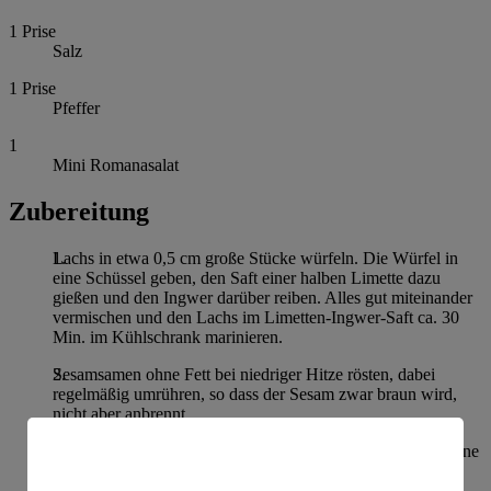
1
Prise
Salz
1
Prise
Pfeffer
1
Mini Romanasalat
Zubereitung
Lachs in etwa 0,5 cm große Stücke würfeln. Die Würfel in
eine Schüssel geben, den Saft einer halben Limette dazu
gießen und den Ingwer darüber reiben. Alles gut miteinander
vermischen und den Lachs im Limetten-Ingwer-Saft ca. 30
Min. im Kühlschrank marinieren.
Sesamsamen ohne Fett bei niedriger Hitze rösten, dabei
regelmäßig umrühren, so dass der Sesam zwar braun wird,
nicht aber anbrennt.
Frühlingszwiebeln in Scheiben, Gurke und Avocado in kleine
Stücke schneiden. Beides zum Lachs in die Schüssel geben
und Öl hinzugeben. Korianderblätter klein schneiden und