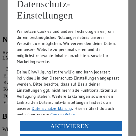
Datenschutz-
ebenfalls dazu geben. Mit Salz und Pfeffer würzen.
Einstellungen
Blätter vom Romana-Salat abzupfen, waschen und auf 4
Teller verteilen. Ceviche auf den Blättern anrichten und mit
den gerösteten Sesamsamen garnieren.
Wir setzen Cookies und andere Technologien ein, um
dir ein bestmögliches Nutzungserlebnis unserer
Nährwerte
Website zu ermöglichen. Wir verwenden deine Daten,
um unsere Website zu personalisieren und dir
Referenzmenge für einen durchschnittlichen Erwachsenen laut
möglichst relevante Inhalte anzubieten, sowie für
LMIV (8.400 kJ/2.000 kcal).
Marketingzwecke.
Nährwerte
pro Portion
Deine Einwilligung ist freiwillig und kann jederzeit
Energie
1.210 kj (14 %)
individuell in den Datenschutz-Einstellungen angepasst
Kalorien
289 kcal (14 %)
werden. Bitte beachte, dass auf Basis deiner
Kohlenhydrate
8 g
Einstellungen ggf. nicht mehr alle Funktionalitäten zur
Fett
20 g
Verfügung stehen. Weitere Erklärungen sowie einen
Link zu den Datenschutz-Einstellungen findest du in
Eiweiß
22 g
unserer
Datenschutzerklärung
. Hier erfährst du auch
mehr über unsere
Cookie-Policy
.
Bewertung
Verarbeitung deiner personenbezogenen Daten in den
AKTIVIEREN
Wie hat es dir geschmeckt?
USA durch Facebook und YouTube: