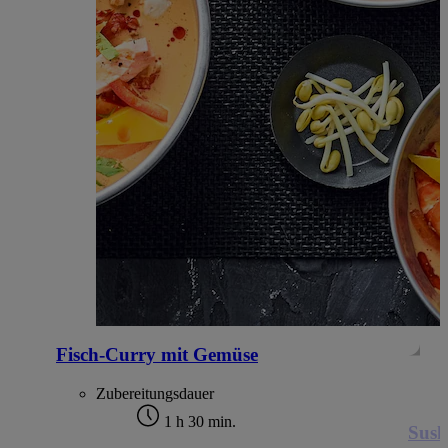
Fisch-Curry mit Gemüse
Zubereitungsdauer
1 h 30 min.
Sush