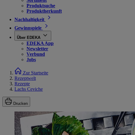
Sortiment
Produktsuche
Produktherkunft
Nachhaltigkeit
Gewinnspiele
Über EDEKA
EDEKA App
Newsletter
Verbund
Jobs
Zur Startseite
Rezeptwelt
Rezepte
Lachs Ceviche
Drucken