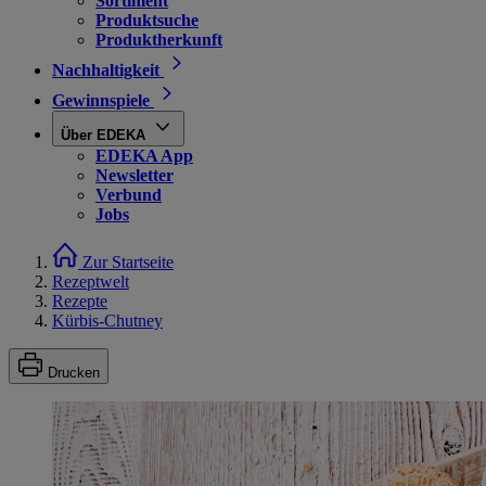
Sortiment
Produktsuche
Produktherkunft
Nachhaltigkeit
Gewinnspiele
Über EDEKA
EDEKA App
Newsletter
Verbund
Jobs
Zur Startseite
Rezeptwelt
Rezepte
Kürbis-Chutney
Drucken