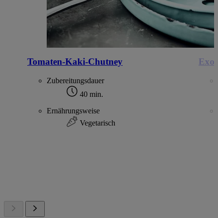
Tomaten-Kaki-Chutney
Exot
Zubereitungsdauer
40 min.
Ernährungsweise
Vegetarisch