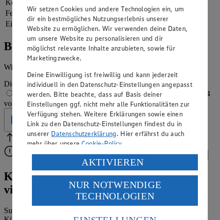
Kohlenhydrate
41 g
Wir setzen Cookies und andere Technologien ein, um
Fett
0 g
dir ein bestmögliches Nutzungserlebnis unserer
Eiweiß
2 g
Website zu ermöglichen. Wir verwenden deine Daten,
um unsere Website zu personalisieren und dir
Bewertung
möglichst relevante Inhalte anzubieten, sowie für
Marketingzwecke.
Wie hat es dir geschmeckt?
Deine Einwilligung ist freiwillig und kann jederzeit
Die Bewertung wird automatisch gespeichert
individuell in den Datenschutz-Einstellungen angepasst
1 von 5 Sternen
2 von 5 Sternen
3 von 5 Sternen
4
werden. Bitte beachte, dass auf Basis deiner
von 5 Sternen
5 von 5 Sternen
Einstellungen ggf. nicht mehr alle Funktionalitäten zur
Verfügung stehen. Weitere Erklärungen sowie einen
Geprüft
Link zu den Datenschutz-Einstellungen findest du in
unserer
Datenschutzerklärung
. Hier erfährst du auch
Bitte Pfeile benutzen
Vielen Dank für deine Bewertung.
mehr über unsere
Cookie-Policy
.
Bitte wähle eine Bewertung aus, um fortzufahren.
Bewerten
Verarbeitung deiner personenbezogenen Daten in den
AKTIVIEREN
USA durch Facebook und YouTube:
Kürbis-Chutney-Rezept: Blitzrezept für
NUR NOTWENDIGE
Wenn du auf „Aktivieren“ klickst, willigst du im Sinne
vielseitigen Genuss
TECHNOLOGIEN
des Art. 49 Abs. 1 Satz 1 lit. a) DSGVO ein, dass deine
Daten in den USA verarbeitet werden. Der EuGH sieht
Superschnell gemacht, lecker und vielseitig einsetzbar: Unser
die USA als Land mit einem nach europäischen
EINSTELLUNGEN
Kürbis-Chutney-Rezept ist einfach zu gut, um es nicht