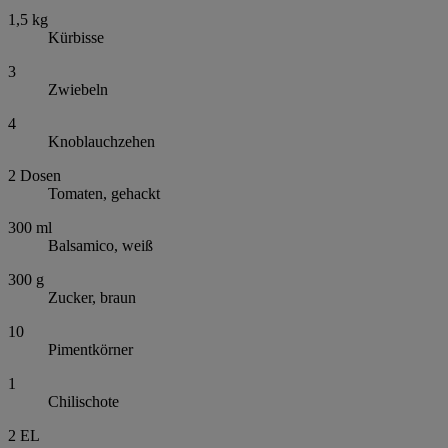
1,5
kg
Kürbisse
3
Zwiebeln
4
Knoblauchzehen
2
Dosen
Tomaten, gehackt
300
ml
Balsamico, weiß
300
g
Zucker, braun
10
Pimentkörner
1
Chilischote
2
EL