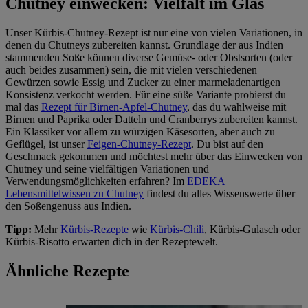
Chutney einwecken: Vielfalt im Glas
Unser Kürbis-Chutney-Rezept ist nur eine von vielen Variationen, in
denen du Chutneys zubereiten kannst. Grundlage der aus Indien
stammenden Soße können diverse Gemüse- oder Obstsorten (oder
auch beides zusammen) sein, die mit vielen verschiedenen
Gewürzen sowie Essig und Zucker zu einer marmeladenartigen
Konsistenz verkocht werden. Für eine süße Variante probierst du
mal das
Rezept für Birnen-Apfel-Chutney
, das du wahlweise mit
Birnen und Paprika oder Datteln und Cranberrys zubereiten kannst.
Ein Klassiker vor allem zu würzigen Käsesorten, aber auch zu
Geflügel, ist unser
Feigen-Chutney-Rezept
. Du bist auf den
Geschmack gekommen und möchtest mehr über das Einwecken von
Chutney und seine vielfältigen Variationen und
Verwendungsmöglichkeiten erfahren? Im
EDEKA
Lebensmittelwissen zu Chutney
findest du alles Wissenswerte über
den Soßengenuss aus Indien.
Tipp:
Mehr
Kürbis-Rezepte
wie
Kürbis-Chili
, Kürbis-Gulasch oder
Kürbis-Risotto erwarten dich in der Rezeptewelt.
Ähnliche Rezepte