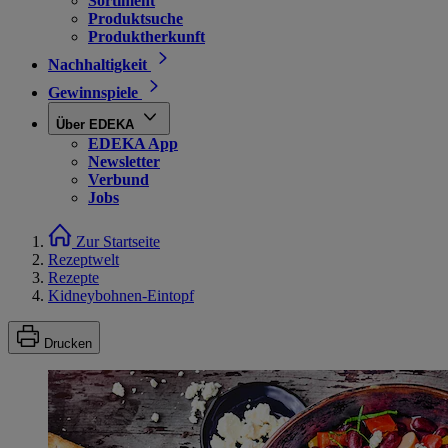
Sortiment
Produktsuche
Produktherkunft
Nachhaltigkeit
Gewinnspiele
Über EDEKA
EDEKA App
Newsletter
Verbund
Jobs
Zur Startseite
Rezeptwelt
Rezepte
Kidneybohnen-Eintopf
Drucken