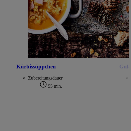
Kürbissüppchen
Gula
Zubereitungsdauer
55 min.