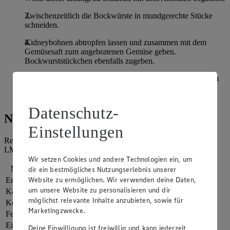
Zwischenzeitlich die Bockwürste in mundgerechte Stücke
schneiden.
Kidneybohnen abtropfen lassen und zusammen mit dem
Gemüsesaft zum angebratenen Gemüse geben.
Bockwurststückchen ebenfalls zugeben.
Das Ganze auf mittlerer Flamme 10 Minuten garen. Mit den
übrigen Zutaten abschmecken und mit fein gewürfeltem
Hirtenkäse bestreuen. Die Baguettebrötchen dazu reichen.
Datenschutz-
Nährwerte
Einstellungen
Referenzmenge für einen durchschnittlichen Erwachsenen laut
LMIV (8.400 kJ/2.000 kcal).
Wir setzen Cookies und andere Technologien ein, um
Nährwerte
pro Portion
dir ein bestmögliches Nutzungserlebnis unserer
Website zu ermöglichen. Wir verwenden deine Daten,
Energie
983 kj (12 %)
um unsere Website zu personalisieren und dir
Kalorien
235 kcal (12 %)
möglichst relevante Inhalte anzubieten, sowie für
Kohlenhydrate
11 g
Marketingzwecke.
Fett
15 g
Eiweiß
13 g
Deine Einwilligung ist freiwillig und kann jederzeit