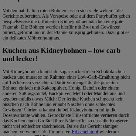
Mit den nahrhaften roten Bohnen lassen sich viele weitere tolle
Gerichte zubereiten. Als Vorspeise oder auf dem Partybuffet geben
beispielsweise die raffinierten Kidneybohnenbällchen eine gute
Figur ab. Die Bohnen werden hierfür mit Brot und Gewürzen
püriert, geformt und in der Pfanne knusprig gebraten. Dazu gibt es
ein delikates Möhrenhummus.
Kuchen aus Kidneybohnen – low carb
und lecker!
Mit Kidneybohnen kannst du sogar zuckerfreien Schokokuchen
backen und musst so im Rahmen einer Low-Carb-Ernährung nicht
auf Leckereien verzichten. Dafür vermengst du die pürierten
Bohnen einfach mit Kakaopulver, Honig, Datteln oder einem
anderen Süßungsmittel, Backpulver, Mehl oder Mandelmus und
gegebenenfalls etwas Milch: Der fertige Kuchen schmeckt kein
bisschen nach Bohne und erlaubt Naschen ohne schlechtes
Gewissen! Übrigens kannst du bei Kidneybohnen ruhig die
Dosenvariante wählen. Getrocknete Hülsenfrüchte verlieren durch
das Kochen einen Großteil ihrer Nährstoffe, so dass die Konserve
nicht viel schlechter abschneidet. Da sie das Gericht sämiger
machen, verwendest du für unseren
Erbseneintopf
wiederum