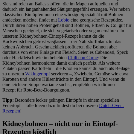
Sie sind reich an Ballaststoffen, die im Magen aufquellen und
dadurch ein langanhaltendes Sättigungsgefühl erzeugen. Wer neben
klassischen Eintöpfen noch eine würzige Spezialität mit Bohnen
entdecken möchte, findet mit
Lobio
eine georgische Rezeptidee
.
Durch ihren hohen Proteingehalt sind Bohnen, Erbsen & Co. gut für
Menschen geeignet, die sich vegetarisch oder vegan ernähren. In
unserem Kidneybohnen-Eintopf-Rezept kannst du die
Bockwürstchen getrost weglassen – der Nährstoffbilanz tut das
keinen Abbruch. Geschmacklich profitieren die Bohnen aber
durchaus von einer Einlage mit Fleisch. Seien es Cabanossi, Speck
oder Hackfleisch wie im beliebten
Chili con Carne
: Die
Kidneybohnen harmonieren damit einfach perfekt. Als weitere
Zutaten passen Kartoffeln – die Knollen kannst du auch als Beilage
zu unserem
Wikingertopf
servieren –, Zwiebeln, Gemüse wie etwa
Karotten und andere Hülsenfrüchte in den Eintopf. Und wenn du
eine leichtere Suppenvariante suchst, empfehlen wir dir unser
Rezept für Rote-Bete-Bourguignon.
Tipp:
Besonders lecker gelingen Eintöpfe in einem speziellen
Feuertopf – tolle Ideen dazu findest du bei unseren
Dutch-Oven-
Rezepten
!
Kidneybohnen – nicht nur in Eintopf-
Rezepten köstlich