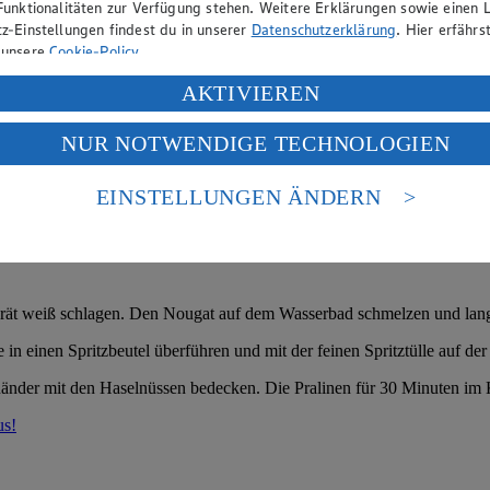
Funktionalitäten zur Verfügung stehen. Weitere Erklärungen sowie einen L
z-Einstellungen findest du in unserer
Datenschutzerklärung
. Hier erfährs
 unsere
Cookie-Policy
.
ung deiner personenbezogenen Daten in den USA durch Facebook und Yo
AKTIVIEREN
f „Aktivieren“ klickst, willigst du im Sinne des Art. 49 Abs. 1 Satz 1 lit
NUR NOTWENDIGE TECHNOLOGIEN
deine Daten in den USA verarbeitet werden. Der EuGH sieht die USA als 
 europäischen Standards nicht angemessenen Datenschutzniveau an. Es b
es Zugriffs durch US-amerikanische Behörden.
EINSTELLUNGEN ÄNDERN
nen zum Herausgeber der Seite findest du im
Impressum
erät weiß schlagen. Den Nougat auf dem Wasserbad schmelzen und lang
 einen Spritzbeutel überführen und mit der feinen Spritztülle auf der 
änder mit den Haselnüssen bedecken. Die Pralinen für 30 Minuten im K
us!