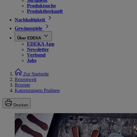
Sortiment
Produktsuche
Produktherkunft
Nachhaltigkeit
Gewinnspiele
Über EDEKA
EDEKA App
Newsletter
Verbund
Jobs
Zur Startseite
Rezeptwelt
Rezepte
Katzenzungen Pralinen
Drucken