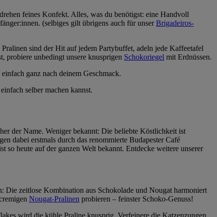
rehen feines Konfekt. Alles, was du benötigst: eine Handvoll
ger:innen. (selbiges gilt übrigens auch für unser
Brigadeiros-
alinen sind der Hit auf jedem Partybuffet, adeln jede Kaffeetafel
t, probiere unbedingt unsere knusprigen
Schokoriegel
mit Erdnüssen.
le einfach ganz nach deinem Geschmack.
 einfach selber machen kannst.
er der Name. Weniger bekannt: Die beliebte Köstlichkeit ist
ngen dabei erstmals durch das renommierte Budapester Café
ist so heute auf der ganzen Welt bekannt. Entdecke weitere unserer
nn: Die zeitlose Kombination aus Schokolade und Nougat harmoniert
 cremigen
Nougat-Pralinen
probieren – feinster Schoko-Genuss!
akes wird die kühle Praline knusprig. Verfeinere die Katzenzungen