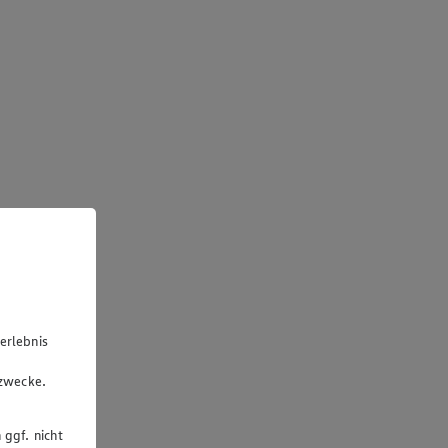
erlebnis
u
gzwecke.
 ggf. nicht