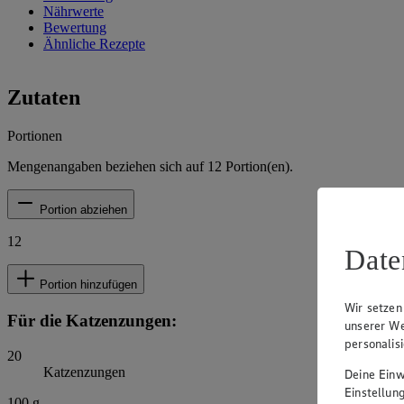
Nährwerte
Bewertung
Ähnliche Rezepte
Zutaten
Portionen
Mengenangaben beziehen sich auf
12
Portion(en).
Portion abziehen
12
Date
Portion hinzufügen
Wir setzen
Für die Katzenzungen:
unserer We
personalis
20
Katzenzungen
Deine Einwi
Einstellun
100
g