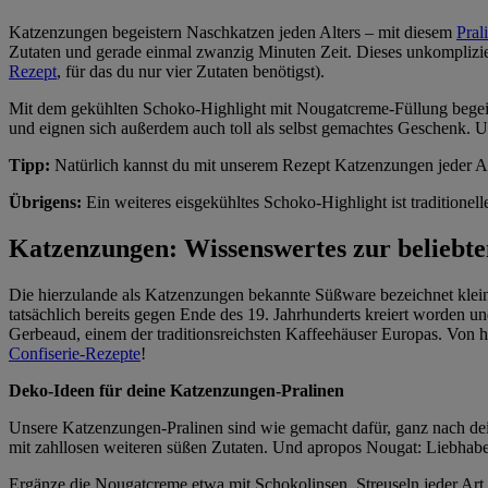
Katzenzungen begeistern Naschkatzen jeden Alters – mit diesem
Pral
Zutaten und gerade einmal zwanzig Minuten Zeit. Dieses unkomplizie
Rezept
, für das du nur vier Zutaten benötigst).
Mit dem gekühlten Schoko-Highlight mit Nougatcreme-Füllung begeiste
und eignen sich außerdem auch toll als selbst gemachtes Geschenk. 
Tipp:
Natürlich kannst du mit unserem Rezept Katzenzungen jeder Ar
Übrigens:
Ein weiteres eisgekühltes Schoko-Highlight ist traditionel
Katzenzungen: Wissenswertes zur beliebt
Die hierzulande als Katzenzungen bekannte Süßware bezeichnet kleine
tatsächlich bereits gegen Ende des 19. Jahrhunderts kreiert worden 
Gerbeaud, einem der traditionsreichsten Kaffeehäuser Europas. Von hi
Confiserie-Rezepte
!
Deko-Ideen für deine Katzenzungen-Pralinen
Unsere Katzenzungen-Pralinen sind wie gemacht dafür, ganz nach dei
mit zahllosen weiteren süßen Zutaten. Und apropos Nougat: Liebhab
Ergänze die Nougatcreme etwa mit Schokolinsen, Streuseln jeder Art