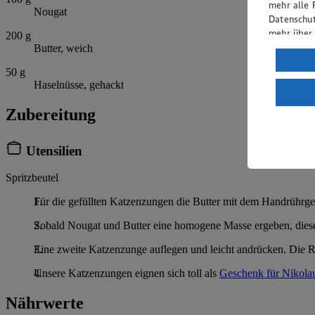
mehr alle 
Nougat
Datenschut
mehr über
200
g
Butter, weich
Verarbeit
50
g
Wenn du au
Haselnüsse, gehackt
ein, dass 
einem nach
Zubereitung
Risiko ein
Informatio
Utensilien
Spritzbeutel
Für die gefüllten Katzenzungen die Butter mit dem Handrührg
Sobald Nougat und Butter eine homogene Masse ergeben, diese in
Eine zweite Katzenzunge auflegen und leicht andrücken. Die R
Unsere Katzenzungen eignen sich toll als
Geschenk für Nikola
Nährwerte