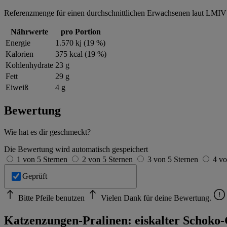
Referenzmenge für einen durchschnittlichen Erwachsenen laut LMIV 
Nährwerte
pro Portion
Energie
1.570 kj (19 %)
Kalorien
375 kcal (19 %)
Kohlenhydrate
23 g
Fett
29 g
Eiweiß
4 g
Bewertung
Wie hat es dir geschmeckt?
Die Bewertung wird automatisch gespeichert
1 von 5 Sternen
2 von 5 Sternen
3 von 5 Sternen
4 vo
Geprüft
Bitte Pfeile benutzen
Vielen Dank für deine Bewertung.
Katzenzungen-Pralinen: eiskalter Schoko