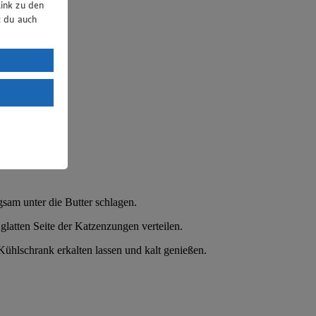
ink zu den
t du auch
uTube:
. a) DSGVO
Land mit
esteht das
sam unter die Butter schlagen.
glatten Seite der Katzenzungen verteilen.
ühlschrank erkalten lassen und kalt genießen.