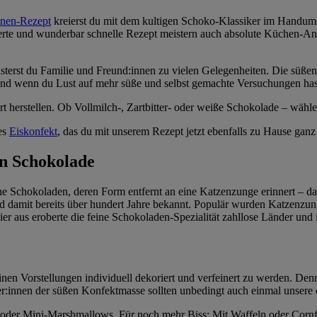
inen-Rezept
kreierst du mit dem kultigen Schoko-Klassiker im Handumd
rte und wunderbar schnelle Rezept meistern auch absolute Küchen-Anfän
rst du Familie und Freund:innen zu vielen Gelegenheiten. Die süßen Pr
Und wenn du Lust auf mehr süße und selbst gemachte Versuchungen has
t herstellen. Ob Vollmilch-, Zartbitter- oder weiße Schokolade – wäh
les
Eiskonfekt
, das du mit unserem Rezept jetzt ebenfalls zu Hause ganz
en Schokolade
 Schokoladen, deren Form entfernt an eine Katzenzunge erinnert – dah
und damit bereits über hundert Jahre bekannt. Populär wurden Katzenzu
er aus eroberte die feine Schokoladen-Spezialität zahllose Länder und 
nen Vorstellungen individuell dekoriert und verfeinert zu werden. De
er:innen der süßen Konfektmasse sollten unbedingt auch einmal unsere
 oder Mini-Marshmallows. Für noch mehr Biss: Mit Waffeln oder Cornfl