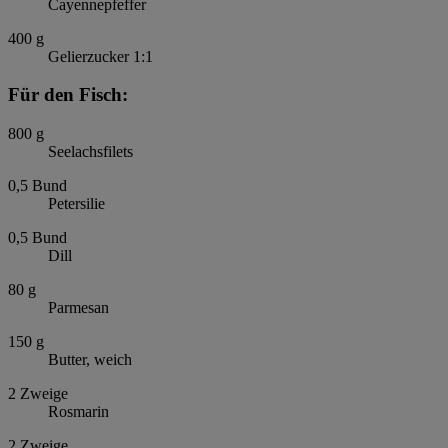
Cayennepfeffer
400
g
Gelierzucker 1:1
Für den Fisch:
800
g
Seelachsfilets
0,5
Bund
Petersilie
0,5
Bund
Dill
80
g
Parmesan
150
g
Butter, weich
2
Zweige
Rosmarin
2
Zweige