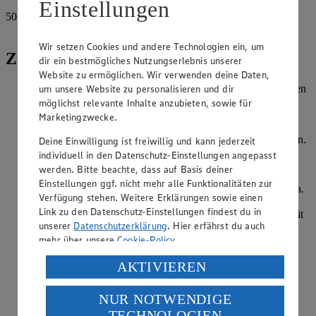
Einstellungen
50
g
Parmesan
Wir setzen Cookies und andere Technologien ein, um
Zubereitung
dir ein bestmögliches Nutzungserlebnis unserer
Website zu ermöglichen. Wir verwenden deine Daten,
um unsere Website zu personalisieren und dir
Für die Marmelade die Tomaten waschen und halbieren. Den
Strunk herausschneiden und die Tomaten grob würfeln.
möglichst relevante Inhalte anzubieten, sowie für
Zwiebel und Knoblauch pellen und würfeln. Zitrone heiß
Marketingzwecke.
waschen und die Schale fein abreiben und beiseite stellen.
Zitrone halbieren und 3 EL (bei 4 Portionen) Saft auspressen.
Deine Einwilligung ist freiwillig und kann jederzeit
individuell in den Datenschutz-Einstellungen angepasst
Öl in einem Topf erhitzen und Zwiebel und Knoblauch
werden. Bitte beachte, dass auf Basis deiner
farblos anschwitzen. Tomatenmark dazugeben und kurz
Einstellungen ggf. nicht mehr alle Funktionalitäten zur
anschwitzen lassen. Tomaten dazu geben, aufkochen und ca.
Verfügung stehen. Weitere Erklärungen sowie einen
10 Minuten bei kleiner Hitze köcheln lassen. Basilikum
Link zu den Datenschutz-Einstellungen findest du in
waschen, trockenschütteln, grob hacken und dazugeben. Mit
unserer
Datenschutzerklärung
. Hier erfährst du auch
einem Pürierstab fein mixen und mit Zitronensaft, Salz,
mehr über unsere
Cookie-Policy
.
Pfeffer und Cayennepfeffer abschmecken. Gelierzucker
dazugeben und 5 Minuten sprudelnd kochen lassen.
Verarbeitung deiner personenbezogenen Daten in den
AKTIVIEREN
Den Grill auf 200 Grad vorheizen.
USA durch Facebook und YouTube:
NUR NOTWENDIGE
Seelachsfilets kalt abspülen und mit einem Küchenpapier
Wenn du auf „Aktivieren“ klickst, willigst du im Sinne
abtupfen. Die Kräuter waschen und trocken schütteln.
TECHNOLOGIEN