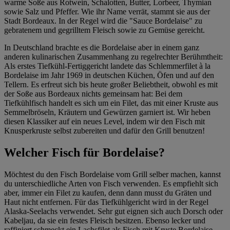
warme Soße aus Rotwein, Schalotten, Butter, Lorbeer, Thymian
sowie Salz und Pfeffer. Wie ihr Name verrät, stammt sie aus der
Stadt Bordeaux. In der Regel wird die "Sauce Bordelaise" zu
gebratenem und gegrilltem Fleisch sowie zu Gemüse gereicht.
In Deutschland brachte es die Bordelaise aber in einem ganz
anderen kulinarischen Zusammenhang zu regelrechter Berühmtheit:
Als erstes Tiefkühl-Fertiggericht landete das Schlemmerfilet à la
Bordelaise im Jahr 1969 in deutschen Küchen, Öfen und auf den
Tellern. Es erfreut sich bis heute großer Beliebtheit, obwohl es mit
der Soße aus Bordeaux nichts gemeinsam hat: Bei dem
Tiefkühlfisch handelt es sich um ein Filet, das mit einer Kruste aus
Semmelbröseln, Kräutern und Gewürzen garniert ist. Wir heben
diesen Klassiker auf ein neues Level, indem wir den Fisch mit
Knusperkruste selbst zubereiten und dafür den Grill benutzen!
Welcher Fisch für Bordelaise?
Möchtest du den Fisch Bordelaise vom Grill selber machen, kannst
du unterschiedliche Arten von Fisch verwenden. Es empfiehlt sich
aber, immer ein Filet zu kaufen, denn dann musst du Gräten und
Haut nicht entfernen. Für das Tiefkühlgericht wird in der Regel
Alaska-Seelachs verwendet. Sehr gut eignen sich auch Dorsch oder
Kabeljau, da sie ein festes Fleisch besitzen. Ebenso lecker und
raffiniert schmeckt ein Lachsfilet als Fisch mit Kruste Bordelaise.