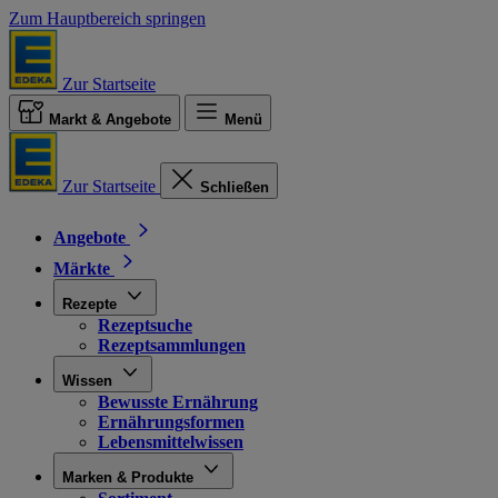
Zum Hauptbereich springen
Zur Startseite
Markt & Angebote
Menü
Zur Startseite
Schließen
Angebote
Märkte
Rezepte
Rezeptsuche
Rezeptsammlungen
Wissen
Bewusste Ernährung
Ernährungsformen
Lebensmittelwissen
Marken & Produkte