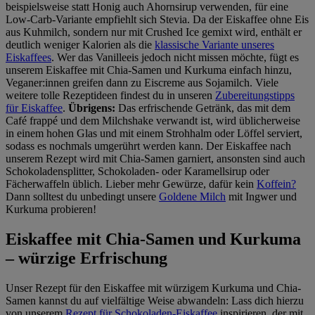
beispielsweise statt Honig auch Ahornsirup verwenden, für eine
Low-Carb-Variante empfiehlt sich Stevia. Da der Eiskaffee ohne Eis
aus Kuhmilch, sondern nur mit Crushed Ice gemixt wird, enthält er
deutlich weniger Kalorien als die
klassische Variante unseres
Eiskaffees
. Wer das Vanilleeis jedoch nicht missen möchte, fügt es
unserem Eiskaffee mit Chia-Samen und Kurkuma einfach hinzu,
Veganer:innen greifen dann zu Eiscreme aus Sojamilch. Viele
weitere tolle Rezeptideen findest du in unseren
Zubereitungstipps
für Eiskaffee
.
Übrigens:
Das erfrischende Getränk, das mit dem
Café frappé und dem Milchshake verwandt ist, wird üblicherweise
in einem hohen Glas und mit einem Strohhalm oder Löffel serviert,
sodass es nochmals umgerührt werden kann. Der Eiskaffee nach
unserem Rezept wird mit Chia-Samen garniert, ansonsten sind auch
Schokoladensplitter, Schokoladen- oder Karamellsirup oder
Fächerwaffeln üblich. Lieber mehr Gewürze, dafür kein
Koffein?
Dann solltest du unbedingt unsere
Goldene Milch
mit Ingwer und
Kurkuma probieren!
Eiskaffee mit Chia-Samen und Kurkuma
– würzige Erfrischung
Unser Rezept für den Eiskaffee mit würzigem Kurkuma und Chia-
Samen kannst du auf vielfältige Weise abwandeln: Lass dich hierzu
von unserem
Rezept für Schokoladen-Eiskaffee
inspirieren, der mit