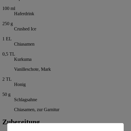
100
ml
Haferdrink
250
g
Crushed Ice
1
EL
Chiasamen
0,5
TL
Kurkuma
Vanilleschote, Mark
2
TL
Honig
50
g
Schlagsahne
Chiasamen, zur Garnitur
Zubereitung