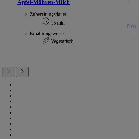
Apfel-Möhren-Milch
Zubereitungsdauer
15 min.
Früh
Ernährungsweise
Vegetarisch