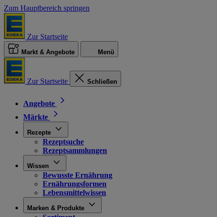
Zum Hauptbereich springen
Zur Startseite
Markt & Angebote
Menü
Zur Startseite
Schließen
Angebote
Märkte
Rezepte
Rezeptsuche
Rezeptsammlungen
Wissen
Bewusste Ernährung
Ernährungsformen
Lebensmittelwissen
Marken & Produkte