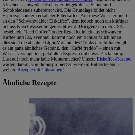
Kirschen – entweder frisch oder tiefgekühlt –, Sahne und
Schokoladeneis zubereitet wird. Die Grundlage bildet nicht
Espresso, sondern erkalteter Filterkaffee. Auf diese Weise erinnert er
an den "Schwarzwälder Eiskaffee", dem jedoch noch ein kräftiger
Schuss Kirschwasser beigemischt wird.
Übrigens:
In den USA
besteht ein "Iced Coffee" in der Regel lediglich aus schwarzem
Kaffee und Eis, eventuell kommt noch ein Schuss Milch hinzu –
dies stellt die absolute Light-Variante des Drinks dar. In Italien gibt
es ein ganz ähnliches Getränk, den "Caffè freddo" – einen mit
Wasser verlängerten, gekühlten Espresso mit etwas Zuckersirup.
Lust auf noch mehr kalte Muntermacher? Unsere
Eiskaffee-Rezepte
warten darauf, von dir ausprobiert zu werden! Entdecke auch
weitere
Rezepte mit Chiasamen
!
Ähnliche Rezepte