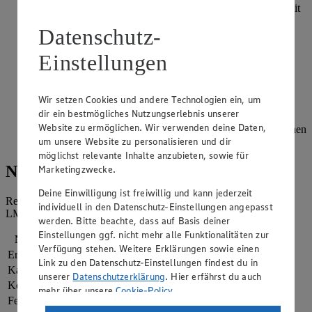
Den Espresso abgekühlen lassen. Dieser wird zusammen mit
der Mandelmilch, den Eiswürfeln & Chiasamen im
Datenschutz-
Standmixer zu einer geschmeidigen Konsistenz gemixt.
Einstellungen
Mit dem ausgekratzten Vanillemark einer Schote und dem
Honig abschmecken.
Die Sahne mit einem Handrührgerät steif schlagen.
Wir setzen Cookies und andere Technologien ein, um
dir ein bestmögliches Nutzungserlebnis unserer
Den Eiscafé in 2 Gläser füllen und die Schlagsahne darauf
Website zu ermöglichen. Wir verwenden deine Daten,
geben. Mit Kurkuma bestreuen und mit den übrig gebliebenen
um unsere Website zu personalisieren und dir
Chiasamen.
möglichst relevante Inhalte anzubieten, sowie für
Nährwerte
Marketingzwecke.
Deine Einwilligung ist freiwillig und kann jederzeit
Referenzmenge für einen durchschnittlichen Erwachsenen laut
individuell in den Datenschutz-Einstellungen angepasst
LMIV (8.400 kJ/2.000 kcal).
werden. Bitte beachte, dass auf Basis deiner
Einstellungen ggf. nicht mehr alle Funktionalitäten zur
Nährwerte
pro Portion
Verfügung stehen. Weitere Erklärungen sowie einen
Energie
720 kj (9 %)
Link zu den Datenschutz-Einstellungen findest du in
Kalorien
172 kcal (9 %)
unserer
Datenschutzerklärung
. Hier erfährst du auch
Kohlenhydrate
18 g
mehr über unsere
Cookie-Policy
.
Fett
10 g