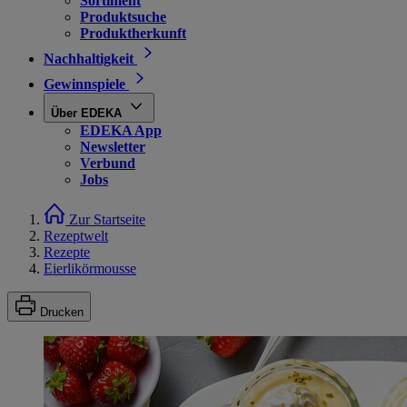
Sortiment
Produktsuche
Produktherkunft
Nachhaltigkeit
Gewinnspiele
Über EDEKA
EDEKA App
Newsletter
Verbund
Jobs
Zur Startseite
Rezeptwelt
Rezepte
Eierlikörmousse
Drucken