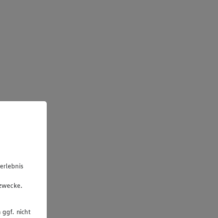
erlebnis
u
gzwecke.
 ggf. nicht