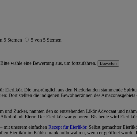
n 5 Sternen
5 von 5 Sternen
Bitte wähle eine Bewertung aus, um fortzufahren.
Bewerten
für Eierlikör. Die ursprünglich aus den Niederlanden stammende Spiritu
ilien: Dort stellten die indigenen Bewohner:innen des Amazonasgebiets
um und Zucker, nannten den so entstehenden Likör Advocaat und nahme
lkohol mit Eiern: Der Eierlikör war geboren. Bis heute wird Eierlikör
 – mit unserem einfachen
Rezept für Eierlikör
. Selbst gemachter Eierli
ften Eierlikör im Kühlschrank aufbewahren, wenn er geöffnet wurde. Be