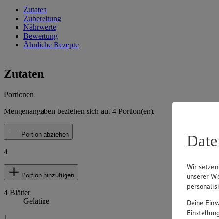
Zutaten
Zubereitung
Nährwerte
Bewertung
Ähnliche Rezepte
Zutaten
Portionen
Mengenangaben beziehen sich auf
4
Portion(en).
Portion abziehen
Date
4
Wir setzen
Portion hinzufügen
unserer We
personalis
4
Blätter
Gelatine
Deine Einwi
Einstellun
1