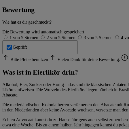
Bewertung
Wie hat es dir geschmeckt?
Die Bewertung wird automatisch gespeichert
1 von 5 Sternen
2 von 5 Sternen
3 von 5 Sternen
4 vo
Geprüft
Bitte Pfeile benutzen
Vielen Dank für deine Bewertung.
Was ist in Eierlikör drin?
Alkohol, Eier, Zucker oder Honig – das sind die klassischen Zutaten 
Liköre aufweisen. Die Wurzeln des Eierlikörs liegen nämlich in Bras
Abacate.
Die niederländischen Kolonialherren verfeinerten den Abacate mit R
in den Niederlanden aber keine Avocado wuchsen, versetzte man den A
Echten Advocaat kannst du zu Hause übrigens auch selbst zubereiten
etwa eine Woche. Bis zu einem halben Jahr hingegen kannst du gekau