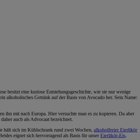
ose besitzt eine kuriose Entstehungsgeschichte, wie sie nur wenige
 ein alkoholisches Getränk auf der Basis von Avocado her. Sein Name:
n ihn mit nach Europa. Hier versuchte man es zu kopieren. Da aber
 daher auch als Advocaat bezeichnet.
kör hält sich im Kühlschrank rund zwei Wochen,
alkoholfreier Eierlikör
ides eignet sich hervorragend als Basis für unser
Eierlikör-Eis
.