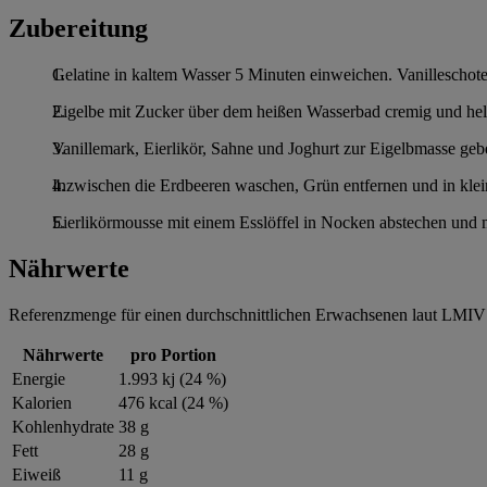
Zubereitung
Gelatine in kaltem Wasser 5 Minuten einweichen. Vanilleschot
Eigelbe mit Zucker über dem heißen Wasserbad cremig und hell 
Vanillemark, Eierlikör, Sahne und Joghurt zur Eigelbmasse geb
Inzwischen die Erdbeeren waschen, Grün entfernen und in klein
Eierlikörmousse mit einem Esslöffel in Nocken abstechen und mi
Nährwerte
Referenzmenge für einen durchschnittlichen Erwachsenen laut LMIV 
Nährwerte
pro Portion
Energie
1.993 kj (24 %)
Kalorien
476 kcal (24 %)
Kohlenhydrate
38 g
Fett
28 g
Eiweiß
11 g