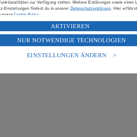
Funktionalitäten zur Verfügung stehen. Weitere Erklärungen sowie einen L
z-Einstellungen findest du in unserer
Datenschutzerklärung
. Hier erfährs
 unsere
Cookie-Policy
.
ung deiner personenbezogenen Daten in den USA durch Facebook und Yo
AKTIVIEREN
f „Aktivieren“ klickst, willigst du im Sinne des Art. 49 Abs. 1 Satz 1 lit
NUR NOTWENDIGE TECHNOLOGIEN
deine Daten in den USA verarbeitet werden. Der EuGH sieht die USA als 
 europäischen Standards nicht angemessenen Datenschutzniveau an. Es b
es Zugriffs durch US-amerikanische Behörden.
EINSTELLUNGEN ÄNDERN
nen zum Herausgeber der Seite findest du im
Impressum