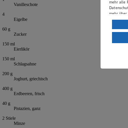
mehr alle 
Vanilleschote
Datenschut
mehr über
4
Eigelbe
Verarbeit
60
g
Wenn du au
Zucker
ein, dass 
150
ml
einem nach
Eierlikör
Risiko ein
150
ml
Informatio
Schlagsahne
200
g
Joghurt, griechisch
400
g
Erdbeeren, frisch
40
g
Pistazien, ganz
2
Stiele
Minze