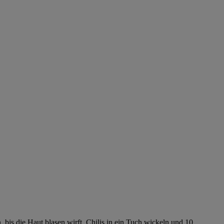
 bis die Haut blasen wirft. Chilis in ein Tuch wickeln und 10