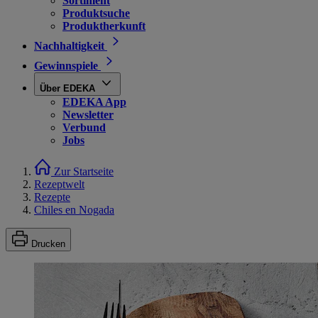
Sortiment
Produktsuche
Produktherkunft
Nachhaltigkeit
Gewinnspiele
Über EDEKA
EDEKA App
Newsletter
Verbund
Jobs
Zur Startseite
Rezeptwelt
Rezepte
Chiles en Nogada
Drucken