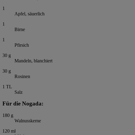
1
Apfel, säuerlich
1
Birne
1
Pfirsich
30
g
Mandeln, blanchiert
30
g
Rosinen
1
TL
Salz
Für die Nogada:
180
g
Walnusskerne
120
ml