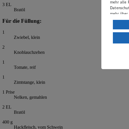
mehr alle 
3
EL
Datenschut
Bratöl
mehr über
Für die Füllung:
Verarbeit
1
Wenn du au
Zwiebel, klein
ein, dass 
einem nach
2
Risiko ein
Knoblauchzehen
Informatio
1
Tomate, reif
1
Zimtstange, klein
1
Prise
Nelken, gemahlen
2
EL
Bratöl
400
g
Hackfleisch, vom Schwein