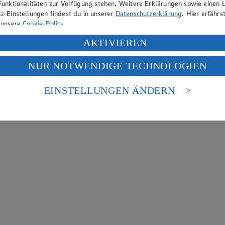
Funktionalitäten zur Verfügung stehen. Weitere Erklärungen sowie einen L
z-Einstellungen findest du in unserer
Datenschutzerklärung
. Hier erfährs
 unsere
Cookie-Policy
.
ung deiner personenbezogenen Daten in den USA durch Facebook und Yo
AKTIVIEREN
f „Aktivieren“ klickst, willigst du im Sinne des Art. 49 Abs. 1 Satz 1 lit
NUR NOTWENDIGE TECHNOLOGIEN
deine Daten in den USA verarbeitet werden. Der EuGH sieht die USA als 
 europäischen Standards nicht angemessenen Datenschutzniveau an. Es b
es Zugriffs durch US-amerikanische Behörden.
EINSTELLUNGEN ÄNDERN
nen zum Herausgeber der Seite findest du im
Impressum