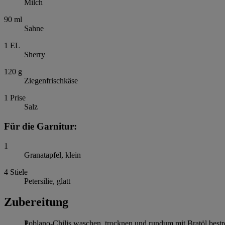
Milch
90
ml
Sahne
1
EL
Sherry
120
g
Ziegenfrischkäse
1
Prise
Salz
Für die Garnitur:
1
Granatapfel, klein
4
Stiele
Petersilie, glatt
Zubereitung
Poblano-Chilis waschen, trocknen und rundum mit Bratöl bestrei