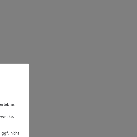
erlebnis
u
gzwecke.
 ggf. nicht