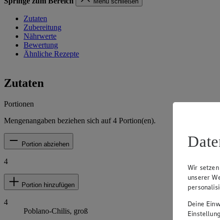
Springe zum Bereich
Menü schließen
Zutaten
Zubereitung
Nährwerte
Bewertung
Ähnliche Rezepte
Zutaten
Portionen
Mengenangaben beziehen sich auf
4
Portion(en).
Date
Portion abziehen
4
Wir setzen
unserer We
Portion hinzufügen
personalis
4
Deine Einwi
Poblano-Chilis, groß
Einstellun