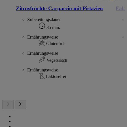
Zitrusfrüchte-Carpaccio mit Pistazien
Fala
Zubereitungsdauer
35 min.
Ernährungsweise
Glutenfrei
Ernährungsweise
Vegetarisch
Ernährungsweise
Laktosefrei