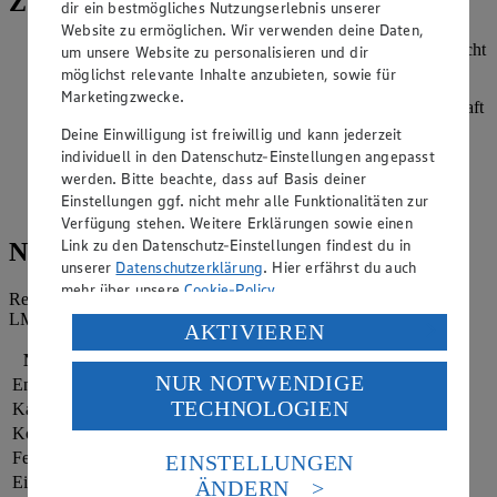
Zubereitung
dir ein bestmögliches Nutzungserlebnis unserer
Website zu ermöglichen. Wir verwenden deine Daten,
Für den Chia-Vanille-Eiweissdrink die Chiasamen über Nacht
um unsere Website zu personalisieren und dir
in Wasser einweichen.
möglichst relevante Inhalte anzubieten, sowie für
Marketingzwecke.
Den Chia-Pudding mit dem Mark der Vanilleschote, dem Saft
der Limette, dem Magerquark, der Milch, einer Prise Zimt
Deine Einwilligung ist freiwillig und kann jederzeit
und dem Honig in einen Mixer geben und fein pürieren.
individuell in den Datenschutz-Einstellungen angepasst
werden. Bitte beachte, dass auf Basis deiner
Den Chia-Vanille-Eiweißdrink nach Belieben mit etwas
Einstellungen ggf. nicht mehr alle Funktionalitäten zur
frischer Minze genießen.
Verfügung stehen. Weitere Erklärungen sowie einen
Link zu den Datenschutz-Einstellungen findest du in
Nährwerte
unserer
Datenschutzerklärung
. Hier erfährst du auch
mehr über unsere
Cookie-Policy
.
Referenzmenge für einen durchschnittlichen Erwachsenen laut
LMIV (8.400 kJ/2.000 kcal).
Verarbeitung deiner personenbezogenen Daten in den
AKTIVIEREN
USA durch Facebook und YouTube:
Nährwerte
pro Portion
NUR NOTWENDIGE
Energie
1.805 kj (21 %)
Wenn du auf „Aktivieren“ klickst, willigst du im Sinne
TECHNOLOGIEN
Kalorien
431 kcal (21 %)
des Art. 49 Abs. 1 Satz 1 lit. a) DSGVO ein, dass deine
Daten in den USA verarbeitet werden. Der EuGH sieht
Kohlenhydrate
38 g
die USA als Land mit einem nach europäischen
Fett
14 g
EINSTELLUNGEN
Standards nicht angemessenen Datenschutzniveau an.
Eiweiß
33 g
ÄNDERN