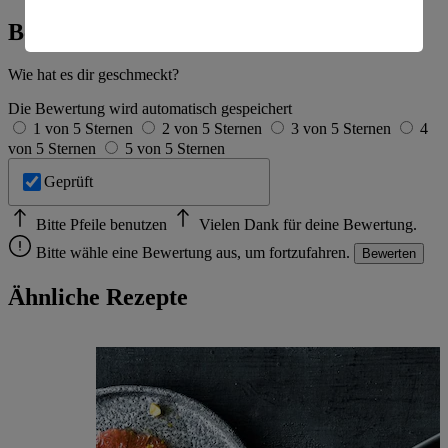
Es besteht das Risiko eines Zugriffs durch US-
amerikanische Behörden.
Bewertung
Informationen zum Herausgeber der Seite findest du
Wie hat es dir geschmeckt?
im
Impressum
Die Bewertung wird automatisch gespeichert
1 von 5 Sternen
2 von 5 Sternen
3 von 5 Sternen
4
von 5 Sternen
5 von 5 Sternen
Geprüft
Bitte Pfeile benutzen
Vielen Dank für deine Bewertung.
Bitte wähle eine Bewertung aus, um fortzufahren.
Bewerten
Ähnliche Rezepte