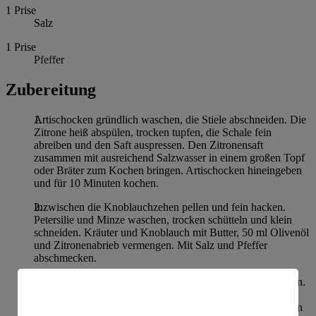
1
Prise
Salz
1
Prise
Pfeffer
Zubereitung
Artischocken gründlich waschen, die Stiele abschneiden. Die
Zitrone heiß abspülen, trocken tupfen, die Schale fein
abreiben und den Saft auspressen. Den Zitronensaft
zusammen mit ausreichend Salzwasser in einem großen Topf
oder Bräter zum Kochen bringen. Artischocken hineingeben
und für 10 Minuten kochen.
Inzwischen die Knoblauchzehen pellen und fein hacken.
Petersilie und Minze waschen, trocken schütteln und klein
schneiden. Kräuter und Knoblauch mit Butter, 50 ml Olivenöl
und Zitronenabrieb vermengen. Mit Salz und Pfeffer
abschmecken.
Die Artischocken mit dem Kopf nach unten abtropfen lassen.
Die Blätter vorsichtig auseinanderbiegen und die Kräuter-
Knoblauch-Mischung in das Innere füllen. Die Artischocken