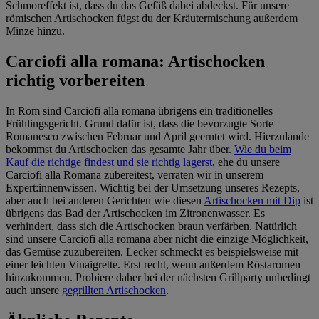
Schmoreffekt ist, dass du das Gefäß dabei abdeckst. Für unsere
römischen Artischocken fügst du der Kräutermischung außerdem
Minze hinzu.
Carciofi alla romana: Artischocken
richtig vorbereiten
In Rom sind Carciofi alla romana übrigens ein traditionelles
Frühlingsgericht. Grund dafür ist, dass die bevorzugte Sorte
Romanesco zwischen Februar und April geerntet wird. Hierzulande
bekommst du Artischocken das gesamte Jahr über.
Wie du beim
Kauf die richtige findest und sie richtig lagerst
, ehe du unsere
Carciofi alla Romana zubereitest, verraten wir in unserem
Expert:innenwissen. Wichtig bei der Umsetzung unseres Rezepts,
aber auch bei anderen Gerichten wie diesen
Artischocken mit Dip
ist
übrigens das Bad der Artischocken im Zitronenwasser. Es
verhindert, dass sich die Artischocken braun verfärben. Natürlich
sind unsere Carciofi alla romana aber nicht die einzige Möglichkeit,
das Gemüse zuzubereiten. Lecker schmeckt es beispielsweise mit
einer leichten Vinaigrette. Erst recht, wenn außerdem Röstaromen
hinzukommen. Probiere daher bei der nächsten Grillparty unbedingt
auch unsere
gegrillten Artischocken
.