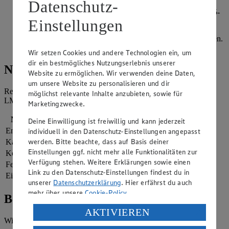
Datenschutz-
in einen Bräter stellen und mit einer Mischung aus dem
restlichen Olivenöl und ca. 500 ml Wasser begießen. Für 15-
Einstellungen
20 Minuten abgedeckt köcheln lassen.
Artischocken herausnehmen und vollständig abkühlen lassen.
Nach Belieben nochmals mit Salz und Pfeffer nachwürzen.
Wir setzen Cookies und andere Technologien ein, um
dir ein bestmögliches Nutzungserlebnis unserer
Nährwerte
Website zu ermöglichen. Wir verwenden deine Daten,
um unsere Website zu personalisieren und dir
Referenzmenge für einen durchschnittlichen Erwachsenen laut
möglichst relevante Inhalte anzubieten, sowie für
LMIV (8.400 kJ/2.000 kcal).
Marketingzwecke.
Nährwerte
pro Portion
Deine Einwilligung ist freiwillig und kann jederzeit
Energie
377 kj (4 %)
individuell in den Datenschutz-Einstellungen angepasst
werden. Bitte beachte, dass auf Basis deiner
Kalorien
90 kcal (4 %)
Einstellungen ggf. nicht mehr alle Funktionalitäten zur
Kohlenhydrate
41 g
Verfügung stehen. Weitere Erklärungen sowie einen
Fett
1 g
Link zu den Datenschutz-Einstellungen findest du in
Eiweiß
7 g
unserer
Datenschutzerklärung
. Hier erfährst du auch
mehr über unsere
Cookie-Policy
.
Bewertung
Verarbeitung deiner personenbezogenen Daten in den
AKTIVIEREN
USA durch Facebook und YouTube:
Wie hat es dir geschmeckt?