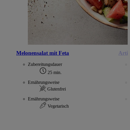
Melonensalat mit Feta
Arti
Zubereitungsdauer
25 min.
Ernährungsweise
Glutenfrei
Ernährungsweise
Vegetarisch