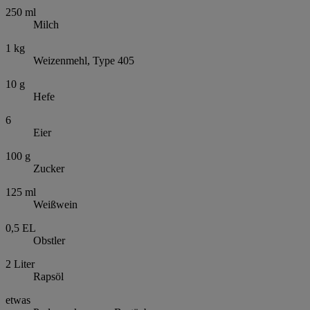
250
ml
Milch
1
kg
Weizenmehl, Type 405
10
g
Hefe
6
Eier
100
g
Zucker
125
ml
Weißwein
0,5
EL
Obstler
2
Liter
Rapsöl
etwas