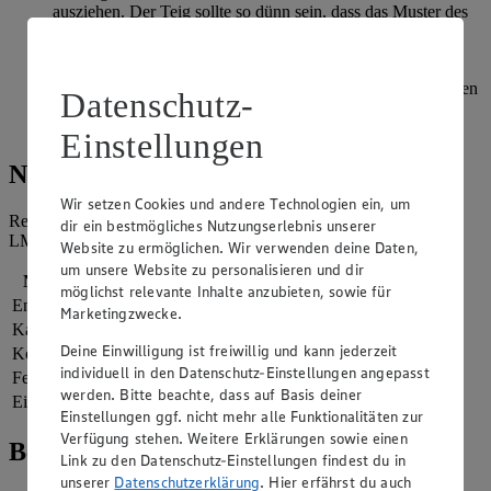
ausziehen. Der Teig sollte so dünn sein, dass das Muster des
Geschirrtuchs leicht durchschimmert.
Teiglinge in 2 L Pflanzenöl bei ca. 165 Grad goldbraun
frittieren, mit einer Siebkelle herausnehmen und auf mehreren
Datenschutz-
Lagen Küchenpapier abtropfen lassen. Mit Puderzucker
bestreuen und noch warm servieren.
Einstellungen
Nährwerte
Wir setzen Cookies und andere Technologien ein, um
Referenzmenge für einen durchschnittlichen Erwachsenen laut
dir ein bestmögliches Nutzungserlebnis unserer
LMIV (8.400 kJ/2.000 kcal).
Website zu ermöglichen. Wir verwenden deine Daten,
um unsere Website zu personalisieren und dir
Nährwerte
pro Portion
möglichst relevante Inhalte anzubieten, sowie für
Energie
1.595 kj (19 %)
Marketingzwecke.
Kalorien
381 kcal (19 %)
Deine Einwilligung ist freiwillig und kann jederzeit
Kohlenhydrate
40 g
individuell in den Datenschutz-Einstellungen angepasst
Fett
18 g
werden. Bitte beachte, dass auf Basis deiner
Eiweiß
10 g
Einstellungen ggf. nicht mehr alle Funktionalitäten zur
Verfügung stehen. Weitere Erklärungen sowie einen
Bewertung
Link zu den Datenschutz-Einstellungen findest du in
unserer
Datenschutzerklärung
. Hier erfährst du auch