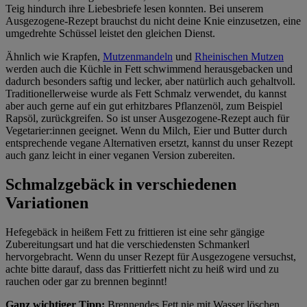
Teig hindurch ihre Liebesbriefe lesen konnten. Bei unserem
Ausgezogene-Rezept brauchst du nicht deine Knie einzusetzen, eine
umgedrehte Schüssel leistet den gleichen Dienst.
Ähnlich wie Krapfen,
Mutzenmandeln
und
Rheinischen Mutzen
werden auch die Küchle in Fett schwimmend herausgebacken und
dadurch besonders saftig und lecker, aber natürlich auch gehaltvoll.
Traditionellerweise wurde als Fett Schmalz verwendet, du kannst
aber auch gerne auf ein gut erhitzbares Pflanzenöl, zum Beispiel
Rapsöl, zurückgreifen. So ist unser Ausgezogene-Rezept auch für
Vegetarier:innen geeignet. Wenn du Milch, Eier und Butter durch
entsprechende vegane Alternativen ersetzt, kannst du unser Rezept
auch ganz leicht in einer veganen Version zubereiten.
Schmalzgebäck in verschiedenen
Variationen
Hefegebäck in heißem Fett zu frittieren ist eine sehr gängige
Zubereitungsart und hat die verschiedensten Schmankerl
hervorgebracht. Wenn du unser Rezept für Ausgezogene versuchst,
achte bitte darauf, dass das Frittierfett nicht zu heiß wird und zu
rauchen oder gar zu brennen beginnt!
Ganz wichtiger Tipp:
Brennendes Fett nie mit Wasser löschen,