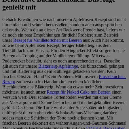
genießt mit
Gebäck-Kreationen wie nach unserem Apfelrosen-Rezept sind nicht
nur einfach und schnell herzustellen, sondern auch ausgesprochen
dekorativ. Wenn du an dieser Art Backwerk Freude hast, liefern wir
da noch ein paar Empfehlungen für dich! Probiere zum Beispiel
unser
Rezept für Vanilletörtchen mit Beeren
aus: Auch hier kommt,
so wie beim Apfelrosen-Rezept, fertiger Blätterteig aus dem
Tiefkühlfach zum Einsatz. Für den Hingucker-Effekt sorgen frische
Beeren als Topping auf der Vanillecremefüllung. Mit etwas
Puderzucker bestäubt, sieht es noch ansprechender aus. Dasselbe
gilt auch für unsere
Blätterteig-Apfelringe
, die blitzschnell gelingen
und mit Blätterteig aus dem Kühlregal gebacken werden. Kein
frisches Obst zur Hand? Kein Problem: Mit unserem
Prasselkuchen-
Rezept
zauberst du im Handumdrehen einen köstlichen
Blechkuchen aus Blätterteig. Wenn du etwas mehr Zeit investieren
möchtest, ist auch unser
Rezept für Naked Cake mit Beeren
einen
Versuch wert: Drei schnelle Tortenböden werden mit einer Creme
aus Mascarpone und Sahne bestrichen und mit tiefgekühlten Beeren
gefüllt. Der Clou: Die Torte wird an der Seite später nicht glasiert,
dafür gießt du von oben eine Schoko-Sahne-Mischung darüber,
sodass man die Schichten der Torte noch erkennen kann. Mit
frischen Beeren dekoriert ein wahrer Augen-und-Gaumen-Schmaus!
Mehr kreative Backrezepte findest du auf den
EDEKA Backzauber-