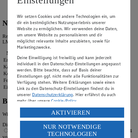
und erst dann aus der Form nehmen. Mit Puderzucker
bestreuen und servieren.
Wir setzen Cookies und andere Technologien ein, um
Nährwerte
dir ein bestmögliches Nutzungserlebnis unserer
Website zu ermöglichen. Wir verwenden deine Daten,
um unsere Website zu personalisieren und dir
Referenzmenge für einen durchschnittlichen Erwachsenen laut
möglichst relevante Inhalte anzubieten, sowie für
LMIV (8.400 kJ/2.000 kcal).
Marketingzwecke.
Nährwerte
pro Portion
Deine Einwilligung ist freiwillig und kann jederzeit
Energie
1.096 kj (13 %)
individuell in den Datenschutz-Einstellungen angepasst
Kalorien
262 kcal (13 %)
werden. Bitte beachte, dass auf Basis deiner
Kohlenhydrate
33 g
Einstellungen ggf. nicht mehr alle Funktionalitäten zur
Fett
14 g
Verfügung stehen. Weitere Erklärungen sowie einen
Eiweiß
2 g
Link zu den Datenschutz-Einstellungen findest du in
unserer
Datenschutzerklärung
. Hier erfährst du auch
Bewertung
mehr über unsere
Cookie-Policy
.
Verarbeitung deiner personenbezogenen Daten in den
AKTIVIEREN
Wie hat es dir geschmeckt?
USA durch Facebook und YouTube:
Die Bewertung wird automatisch gespeichert
NUR NOTWENDIGE
Wenn du auf „Aktivieren“ klickst, willigst du im Sinne
1 von 5 Sternen
2 von 5 Sternen
3 von 5 Sternen
4
TECHNOLOGIEN
des Art. 49 Abs. 1 Satz 1 lit. a) DSGVO ein, dass deine
von 5 Sternen
5 von 5 Sternen