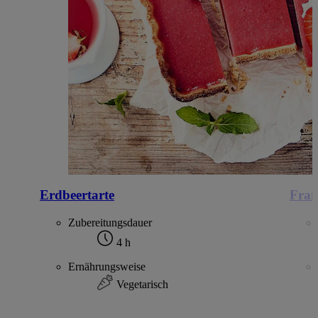
Erdbeertarte
Fran
Zubereitungsdauer
4 h
Ernährungsweise
Vegetarisch