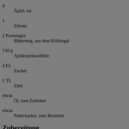
4
Äpfel, rot
1
Zitrone
2
Packungen
Blätterteig, aus dem Kühlregal
150
g
Aprikosenkonfitüre
4
EL
Zucker
1
TL
Zimt
etwas
Öl, zum Einfetten
etwas
Puderzucker, zum Besieben
Zubereitung