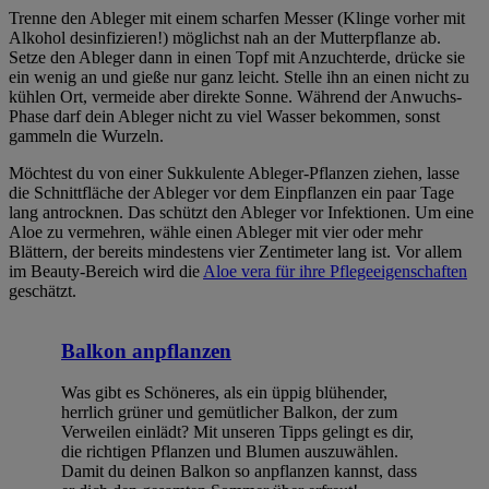
Trenne den Ableger mit einem scharfen Messer (Klinge vorher mit
Alkohol desinfizieren!) möglichst nah an der Mutterpflanze ab.
Setze den Ableger dann in einen Topf mit Anzuchterde, drücke sie
ein wenig an und gieße nur ganz leicht. Stelle ihn an einen nicht zu
kühlen Ort, vermeide aber direkte Sonne. Während der Anwuchs-
Phase darf dein Ableger nicht zu viel Wasser bekommen, sonst
gammeln die Wurzeln.
Möchtest du von einer Sukkulente Ableger-Pflanzen ziehen, lasse
die Schnittfläche der Ableger vor dem Einpflanzen ein paar Tage
lang antrocknen. Das schützt den Ableger vor Infektionen. Um eine
Aloe zu vermehren, wähle einen Ableger mit vier oder mehr
Blättern, der bereits mindestens vier Zentimeter lang ist. Vor allem
im Beauty-Bereich wird die
Aloe vera für ihre Pflegeeigenschaften
geschätzt.
Balkon anpflanzen
Was gibt es Schöneres, als ein üppig blühender,
herrlich grüner und gemütlicher Balkon, der zum
Verweilen einlädt? Mit unseren Tipps gelingt es dir,
die richtigen Pflanzen und Blumen auszuwählen.
Damit du deinen Balkon so anpflanzen kannst, dass