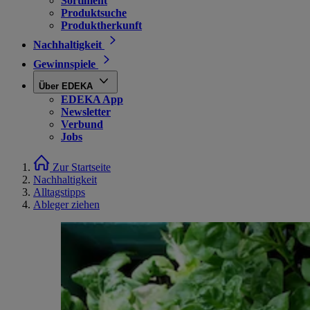
Sortiment
Produktsuche
Produktherkunft
Nachhaltigkeit
Gewinnspiele
Über EDEKA
EDEKA App
Newsletter
Verbund
Jobs
Zur Startseite
Nachhaltigkeit
Alltagstipps
Ableger ziehen