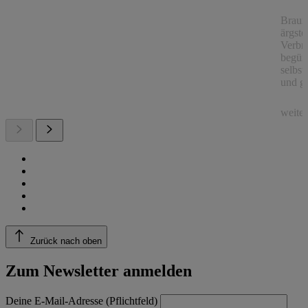
Braunf
ärgste
Verbre
begüns
selbs
und ge
weite
Zurück nach oben
Zum Newsletter anmelden
Deine E-Mail-Adresse (Pflichtfeld)