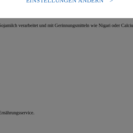
EINSTELLUNGEN ÄNDERN
nen zum Herausgeber der Seite findest du im
Impressum
Sojamilch verarbeitet und mit Gerinnungsmitteln wie Nigari oder Calci
rnährungsservice.