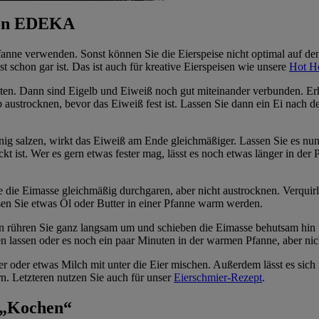
 von EDEKA
fanne verwenden. Sonst können Sie die Eierspeise nicht optimal auf den 
st schon gar ist. Das ist auch für kreative Eierspeisen wie unsere
Hot H
beiten. Dann sind Eigelb und Eiweiß noch gut miteinander verbunden. Erh
 austrocknen, bevor das Eiweiß fest ist. Lassen Sie dann ein Ei nach d
 salzen, wirkt das Eiweiß am Ende gleichmäßiger. Lassen Sie es nun 
t ist. Wer es gern etwas fester mag, lässt es noch etwas länger in der P
te die Eimasse gleichmäßig durchgaren, aber nicht austrocknen. Verquirl
sen Sie etwas Öl oder Butter in einer Pfanne warm werden.
ann rühren Sie ganz langsam um und schieben die Eimasse behutsam hin u
en lassen oder es noch ein paar Minuten in der warmen Pfanne, aber nic
r oder etwas Milch mit unter die Eier mischen. Außerdem lässt es sic
n. Letzteren nutzen Sie auch für unser
Eierschmier-Rezept
.
 „Kochen“