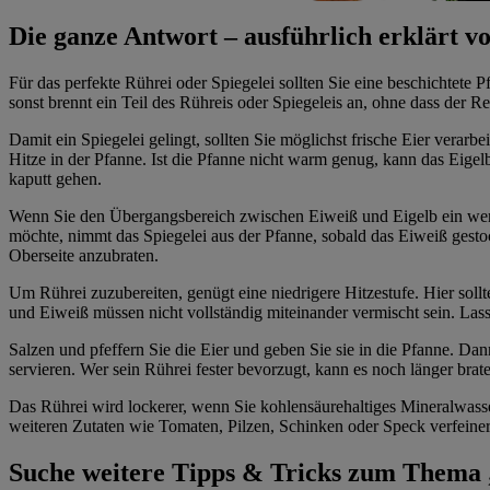
Die ganze Antwort – ausführlich erklärt
Für das perfekte Rührei oder Spiegelei sollten Sie eine beschichtete P
sonst brennt ein Teil des Rühreis oder Spiegeleis an, ohne dass der Re
Damit ein Spiegelei gelingt, sollten Sie möglichst frische Eier verar
Hitze in der Pfanne. Ist die Pfanne nicht warm genug, kann das Eigelb
kaputt gehen.
Wenn Sie den Übergangsbereich zwischen Eiweiß und Eigelb ein wenig
möchte, nimmt das Spiegelei aus der Pfanne, sobald das Eiweiß gestock
Oberseite anzubraten.
Um Rührei zuzubereiten, genügt eine niedrigere Hitzestufe. Hier soll
und Eiweiß müssen nicht vollständig miteinander vermischt sein. Las
Salzen und pfeffern Sie die Eier und geben Sie sie in die Pfanne. D
servieren. Wer sein Rührei fester bevorzugt, kann es noch länger brat
Das Rührei wird lockerer, wenn Sie kohlensäurehaltiges Mineralwasse
weiteren Zutaten wie Tomaten, Pilzen, Schinken oder Speck verfeiner
Suche weitere Tipps & Tricks zum Thema