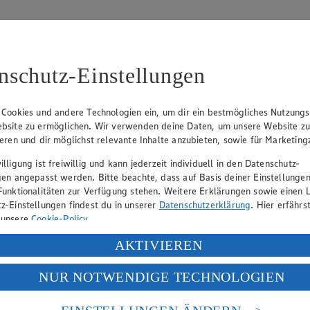
nschutz-Einstellungen
 Cookies und andere Technologien ein, um dir ein bestmögliches Nutzungs
bsite zu ermöglichen. Wir verwenden deine Daten, um unsere Website z
r Pfanne, teils ganz ohne Öl (z. B. Hack). Gemüse mit Wasser dünsten,
ieren und dir möglichst relevante Inhalte anzubieten, sowie für Marketin
lligung ist freiwillig und kann jederzeit individuell in den Datenschutz-
gen angepasst werden. Bitte beachte, dass auf Basis deiner Einstellungen
Funktionalitäten zur Verfügung stehen. Weitere Erklärungen sowie einen L
z-Einstellungen findest du in unserer
Datenschutzerklärung
. Hier erfährs
 unsere
Cookie-Policy
.
ung deiner personenbezogenen Daten in den USA durch Facebook und Yo
AKTIVIEREN
fanne geben und nur ca. 1 cm hoch schichten. Erst anbraten lassen, dan
f „Aktivieren“ klickst, willigst du im Sinne des Art. 49 Abs. 1 Satz 1 lit
NUR NOTWENDIGE TECHNOLOGIEN
deine Daten in den USA verarbeitet werden. Der EuGH sieht die USA als 
 europäischen Standards nicht angemessenen Datenschutzniveau an. Es b
es Zugriffs durch US-amerikanische Behörden.