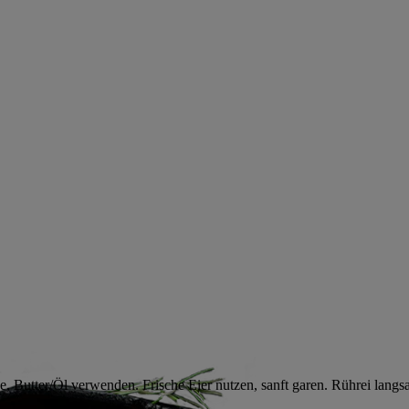
e, Butter/Öl verwenden. Frische Eier nutzen, sanft garen. Rührei langsam