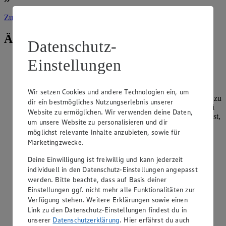
Zur Suche
vorgefiltert nach Kategorie: Kochen
Ähnliche Inhalte
Datenschutz-
Woraus besteht Tofu?
Einstellungen
Kategorie:
Kochen
Wir setzen Cookies und andere Technologien ein, um
Tofu entsteht aus eingeweichten, pürierten Sojabohnen, die zu
dir ein bestmögliches Nutzungserlebnis unserer
Sojamilch verarbeitet und mit Gerinnungsmitteln wie Nigari
Website zu ermöglichen. Wir verwenden deine Daten,
oder Calciumsulfat versetzt werden. Die Masse wird gepresst,
um unsere Website zu personalisieren und dir
wodurch der feste Sojablock entsteht. Tofu ist proteinreich,
möglichst relevante Inhalte anzubieten, sowie für
fettarm…
Marketingzwecke.
weiterlesen
Deine Einwilligung ist freiwillig und kann jederzeit
individuell in den Datenschutz-Einstellungen angepasst
Wie bereitet man Rinderrouladen zu?
werden. Bitte beachte, dass auf Basis deiner
Einstellungen ggf. nicht mehr alle Funktionalitäten zur
Kategorie:
Kochen
Verfügung stehen. Weitere Erklärungen sowie einen
Link zu den Datenschutz-Einstellungen findest du in
Rinderrouladen werden flach geklopft, mit Senf bestrichen,
unserer
Datenschutzerklärung
. Hier erfährst du auch
mit Speck, Gurken und Zwiebeln belegt, aufgerollt und