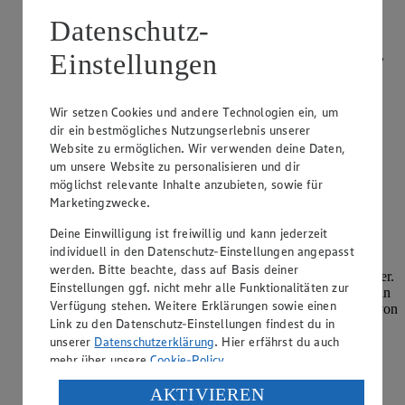
Datenschutz-
Kategorie:
Kochen
Wenn Sie statt lockerem, fluffigen Couscous ein unschönes,
Einstellungen
matschiges Ergebnis erhalten, liegt das meist an zu viel
Flüssigkeit, die vom Couscous nicht aufgenommen werden
konnte. Das heißt, das Verhältnis von Flüssigkeit und
Wir setzen Cookies und andere Technologien ein, um
Couscous wurde nicht rich…
dir ein bestmögliches Nutzungserlebnis unserer
Website zu ermöglichen. Wir verwenden deine Daten,
weiterlesen
um unsere Website zu personalisieren und dir
möglichst relevante Inhalte anzubieten, sowie für
Wie kann ich Blumenkohl kochen?
Marketingzwecke.
Kategorie:
Kochen
Deine Einwilligung ist freiwillig und kann jederzeit
individuell in den Datenschutz-Einstellungen angepasst
Für die gängigste Methode, Blumenkohl zu kochen,
werden. Bitte beachte, dass auf Basis deiner
verwenden Sie einen Topf kochendes und gesalzenes Wasser.
Einstellungen ggf. nicht mehr alle Funktionalitäten zur
Vorab entfernen Sie die Hüllblätter und zerteilen den Kopf in
Verfügung stehen. Weitere Erklärungen sowie einen
einzelne Röschen. Danach hat Blumenkohl eine Kochzeit von
Link zu den Datenschutz-Einstellungen findest du in
rund sechs bis acht Min…
unserer
Datenschutzerklärung
. Hier erfährst du auch
mehr über unsere
Cookie-Policy
.
weiterlesen
Verarbeitung deiner personenbezogenen Daten in den
AKTIVIEREN
Wie erntet man Basilikum richtig?