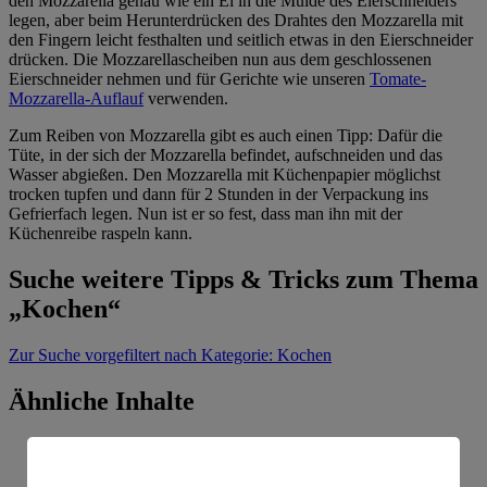
den Mozzarella genau wie ein Ei in die Mulde des Eierschneiders
legen, aber beim Herunterdrücken des Drahtes den Mozzarella mit
den Fingern leicht festhalten und seitlich etwas in den Eierschneider
drücken. Die Mozzarellascheiben nun aus dem geschlossenen
Eierschneider nehmen und für Gerichte wie unseren
Tomate-
Mozzarella-Auflauf
verwenden.
Zum Reiben von Mozzarella gibt es auch einen Tipp: Dafür die
Tüte, in der sich der Mozzarella befindet, aufschneiden und das
Wasser abgießen. Den Mozzarella mit Küchenpapier möglichst
trocken tupfen und dann für 2 Stunden in der Verpackung ins
Gefrierfach legen. Nun ist er so fest, dass man ihn mit der
Küchenreibe raspeln kann.
Suche weitere Tipps & Tricks zum Thema
„Kochen“
Zur Suche
vorgefiltert nach Kategorie: Kochen
Ähnliche Inhalte
Warum wird mein Couscous matschig statt
locker?