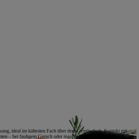
ackung, ideal im kältesten Fach über dem Gemüsefach. Kontakt mit
ten – bei fauligem Geruch oder rosa Verfärbung nicht mehr