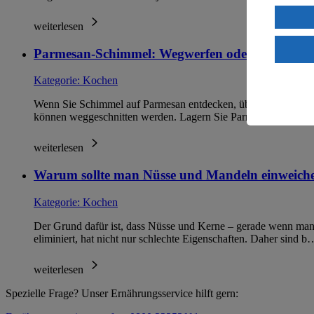
Verarbeit
weiterlesen
Wenn du au
ein, dass 
Parmesan-Schimmel: Wegwerfen oder noch esse
einem nach
Risiko ein
Kategorie:
Kochen
Informatio
Wenn Sie Schimmel auf Parmesan entdecken, überprüfen Sie den
können weggeschnitten werden. Lagern Sie Parmesan gekühlt
weiterlesen
Warum sollte man Nüsse und Mandeln einweich
Kategorie:
Kochen
Der Grund dafür ist, dass Nüsse und Kerne – gerade wenn man
eliminiert, hat nicht nur schlechte Eigenschaften. Daher sind b
weiterlesen
Spezielle Frage? Unser Ernährungsservice hilft gern: