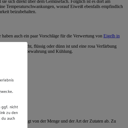
sie sich direkt über dem Gemüsefach. Folglich ist es dort am
t keine Temperaturschwankungen, worauf Eiweiß ebenfalls empfindlich
arkeit beizubehalten.
r haben auch ein paar Vorschläge für die Verwertung von
Eigelb in
wefelartig riecht, flüssig oder dünn ist und eine rosa Verfärbung
rechtzeitigen Aufbewahrung und Kühlung.
erlebnis
u
gzwecke.
 ggf. nicht
ink zu den
t du auch
kunden. Das hängt von der Menge und der Art der Zutaten ab. Zu