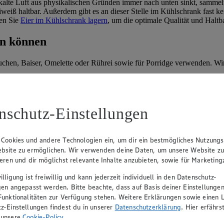
lte Luft aus physikalischen Gründen immer nach unten sinkt, sammelt 
s Eiweiß haltbar. Außerdem gibt es an dieser Stelle im Kühlschrank fas
ten Sie
Eier im Kühlschrank lagern
, um die optimale Qualität und Haltb
en können
uchen, Baiser, Omelette oder Rührei sowie für Porridge verwenden. Wi
ie das Eiweiß weiter verarbeiten. Wenn es sehr streng, faulig oder sch
eiß im Kühlschrank hält, ist also immer eine Frage der richtigen und 
 „Kochen“
nschutz-Einstellungen
 Cookies und andere Technologien ein, um dir ein bestmögliches Nutzungs
bsite zu ermöglichen. Wir verwenden deine Daten, um unsere Website z
ieren und dir möglichst relevante Inhalte anzubieten, sowie für Marketin
lligung ist freiwillig und kann jederzeit individuell in den Datenschutz-
gen angepasst werden. Bitte beachte, dass auf Basis deiner Einstellungen
Funktionalitäten zur Verfügung stehen. Weitere Erklärungen sowie einen L
z-Einstellungen findest du in unserer
Datenschutzerklärung
. Hier erfährs
 Profimixer zubereiten, empfehle ich eine Mixdauer von 30 bis 60 Se
 unsere
Cookie-Policy
.