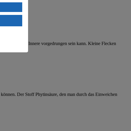
uTube:
. a) DSGVO
Land mit
esteht das
r Schimmel ins Innere vorgedrungen sein kann. Kleine Flecken
 können. Der Stoff Phytinsäure, den man durch das Einweichen