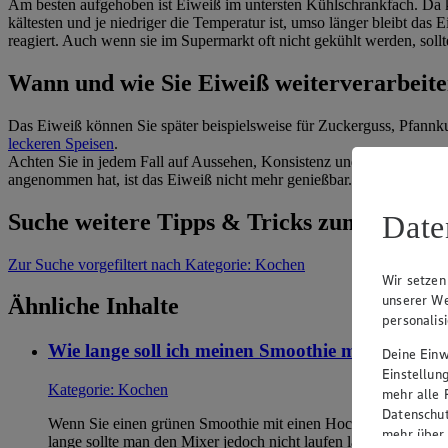
Am besten aufgehoben ist Eiweiß im untersten Kühlschrankfach. Da ka
kältesten und je niedriger die Temperatur ist, umso länger bleibt da
reagiert. Auch wenn sie im Supermarkt oft nicht gekühlt werden, soll
Wann und wie Sie Eiweiß weiterverarbeit
Das Eiweiß können Sie später beispielsweise für Zuckerguss, Pfannk
leckeren Speisen
.
Achten Sie in jedem Fall auf Aussehen, Konsistenz und Geruch, bevor S
angenommen hat, ist das Eiweiß nicht mehr genießbar. Wie lange Eiw
Suche weitere Tipps & Tricks zum Thema
Date
Zur Suche
vorgefiltert nach Kategorie: Kochen
Wir setzen
unserer We
Ähnliche Inhalte
personalis
Wie lange soll ich meinen Smoothie mixen?
Deine Einwi
Einstellun
Kategorie:
Kochen
mehr alle 
Datenschut
Wenn Sie einen grünen Smoothie mit einen Hochleistungs- oder
mehr über
lange sollte man den Mixer jedoch nicht laufen lassen, sonst…