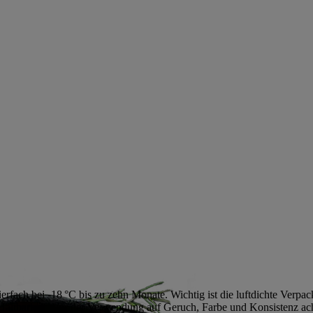
ierfach bei -18 °C bis zu zehn Monate. Wichtig ist die luftdichte Verp
ltbarkeit. Vor der Verwendung auf Geruch, Farbe und Konsistenz ach