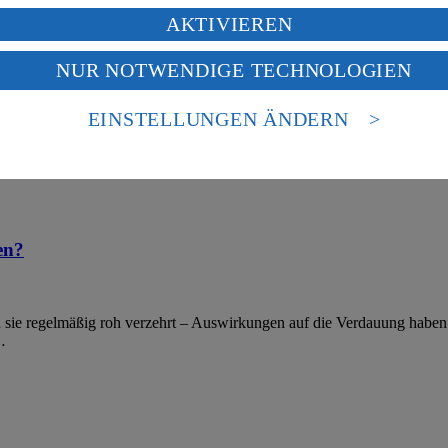
ung deiner personenbezogenen Daten in den USA durch Facebook und Yo
AKTIVIEREN
f „Aktivieren“ klickst, willigst du im Sinne des Art. 49 Abs. 1 Satz 1 lit
NUR NOTWENDIGE TECHNOLOGIEN
deine Daten in den USA verarbeitet werden. Der EuGH sieht die USA als 
n?
 europäischen Standards nicht angemessenen Datenschutzniveau an. Es b
es Zugriffs durch US-amerikanische Behörden.
EINSTELLUNGEN ÄNDERN
nen zum Herausgeber der Seite findest du im
Impressum
 gesamten Käse. Bei starkem Befall sollten Sie ihn wegwerfen, da de
, um …
en?
 sie regelmäßig roh verzehrt – Auswirkungen auf die Verdauung haben
…