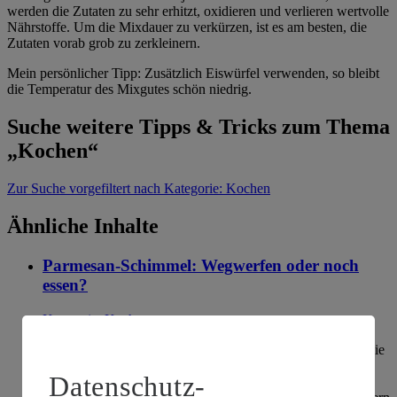
werden die Zutaten zu sehr erhitzt, oxidieren und verlieren wertvolle
Nährstoffe. Um die Mixdauer zu verkürzen, ist es am besten, die
Zutaten vorab grob zu zerkleinern.
Mein persönlicher Tipp: Zusätzlich Eiswürfel verwenden, so bleibt
die Temperatur des Mixgutes schön niedrig.
Suche weitere Tipps & Tricks zum Thema
„Kochen“
Zur Suche
vorgefiltert nach Kategorie: Kochen
Ähnliche Inhalte
Parmesan-Schimmel: Wegwerfen oder noch
essen?
Kategorie:
Kochen
Wenn Sie Schimmel auf Parmesan entdecken, überprüfen Sie
den gesamten Käse. Bei starkem Befall sollten Sie ihn
Datenschutz-
wegwerfen, da der Schimmel ins Innere vorgedrungen sein