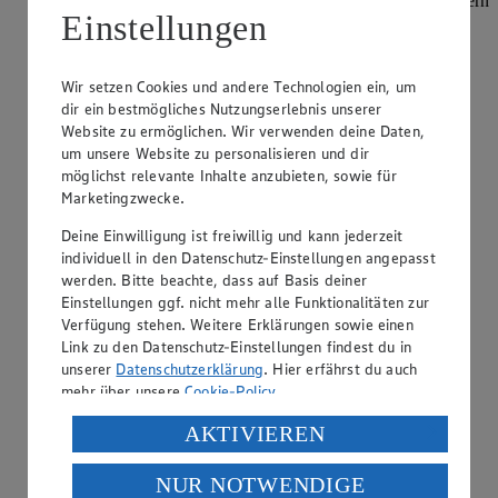
kann. Kleine Flecken können weggeschnitten werden. Lagern
Einstellungen
Sie Parmesan gekühlt, um …
weiterlesen
Wir setzen Cookies und andere Technologien ein, um
dir ein bestmögliches Nutzungserlebnis unserer
Warum sollte man Nüsse und Mandeln
Website zu ermöglichen. Wir verwenden deine Daten,
einweichen?
um unsere Website zu personalisieren und dir
möglichst relevante Inhalte anzubieten, sowie für
Kategorie:
Kochen
Marketingzwecke.
Der Grund dafür ist, dass Nüsse und Kerne – gerade wenn
Deine Einwilligung ist freiwillig und kann jederzeit
man sie regelmäßig roh verzehrt – Auswirkungen auf die
individuell in den Datenschutz-Einstellungen angepasst
Verdauung haben können. Der Stoff Phytinsäure, den man
durch das Einweichen eliminiert, hat nicht nur schlechte
werden. Bitte beachte, dass auf Basis deiner
Eigenschaften. Daher sind b…
Einstellungen ggf. nicht mehr alle Funktionalitäten zur
Verfügung stehen. Weitere Erklärungen sowie einen
Link zu den Datenschutz-Einstellungen findest du in
weiterlesen
unserer
Datenschutzerklärung
. Hier erfährst du auch
Wie kann ich Kürbiskerne rösten?
mehr über unsere
Cookie-Policy
.
Verarbeitung deiner personenbezogenen Daten in den
AKTIVIEREN
Kategorie:
Kochen
USA durch Facebook und YouTube:
Kürbiskerne mit einem Löffel aus dem Kürbis lösen, vom
NUR NOTWENDIGE
Wenn du auf „Aktivieren“ klickst, willigst du im Sinne
Fruchtfleisch befreien, abspülen und gut trocknen lassen.