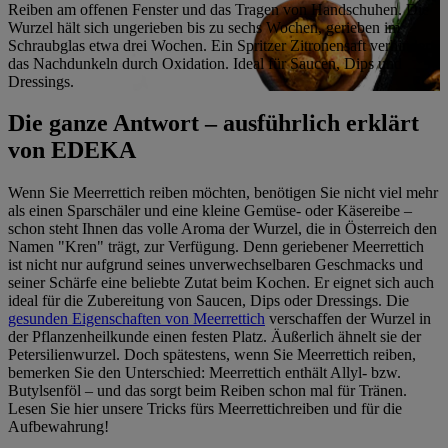
Reiben am offenen Fenster und das Tragen von Handschuhen. Die
Wurzel hält sich ungerieben bis zu sechs Wochen, gerieben im
Schraubglas etwa drei Wochen. Ein Spritzer Zitronensaft verhindert
das Nachdunkeln durch Oxidation. Ideal für Saucen, Dips und
Dressings.
Die ganze Antwort – ausführlich erklärt
von EDEKA
Wenn Sie Meerrettich reiben möchten, benötigen Sie nicht viel mehr
als einen Sparschäler und eine kleine Gemüse- oder Käsereibe –
schon steht Ihnen das volle Aroma der Wurzel, die in Österreich den
Namen "Kren" trägt, zur Verfügung. Denn geriebener Meerrettich
ist nicht nur aufgrund seines unverwechselbaren Geschmacks und
seiner Schärfe eine beliebte Zutat beim Kochen. Er eignet sich auch
ideal für die Zubereitung von Saucen, Dips oder Dressings. Die
gesunden Eigenschaften von Meerrettich
verschaffen der Wurzel in
der Pflanzenheilkunde einen festen Platz. Äußerlich ähnelt sie der
Petersilienwurzel. Doch spätestens, wenn Sie Meerrettich reiben,
bemerken Sie den Unterschied: Meerrettich enthält Allyl- bzw.
Butylsenföl – und das sorgt beim Reiben schon mal für Tränen.
Lesen Sie hier unsere Tricks fürs Meerrettichreiben und für die
Aufbewahrung!