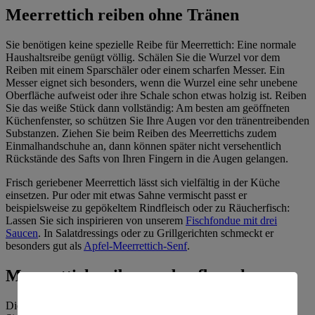
Meerrettich reiben ohne Tränen
Sie benötigen keine spezielle Reibe für Meerrettich: Eine normale
Haushaltsreibe genügt völlig. Schälen Sie die Wurzel vor dem
Reiben mit einem Sparschäler oder einem scharfen Messer. Ein
Messer eignet sich besonders, wenn die Wurzel eine sehr unebene
Oberfläche aufweist oder ihre Schale schon etwas holzig ist. Reiben
Sie das weiße Stück dann vollständig: Am besten am geöffneten
Küchenfenster, so schützen Sie Ihre Augen vor den tränentreibenden
Substanzen. Ziehen Sie beim Reiben des Meerrettichs zudem
Einmalhandschuhe an, dann können später nicht versehentlich
Rückstände des Safts von Ihren Fingern in die Augen gelangen.
Frisch geriebener Meerrettich lässt sich vielfältig in der Küche
einsetzen. Pur oder mit etwas Sahne vermischt passt er
beispielsweise zu gepökeltem Rindfleisch oder zu Räucherfisch:
Lassen Sie sich inspirieren von unserem
Fischfondue mit drei
Saucen
. In Salatdressings oder zu Grillgerichten schmeckt er
besonders gut als
Apfel-Meerrettich-Senf
.
Meerrettich reiben und aufbewahren
Die Haltbarkeit von frischem Meerrettich variiert, je nachdem, ob