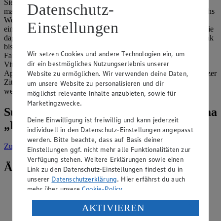
Sie die Wurzel lagern oder den Meerrettich reiben und haltbar
Datenschutz-
machen wollen. Die Wurzel können Sie in einer Schale bis zu sechs
Wochen aufbewahren. Noch länger hält sie sich, wenn Sie sie in
Einstellungen
einer Dose ins Gefrierfach legen. Geriebenen Meerrettich füllen Sie
dagegen am besten in ein Schraubglas: So bleibt er im Kühlschrank
bis zu drei Wochen lang haltbar. Dass er dabei eine leicht graue
Wir setzen Cookies und andere Technologien ein, um
Farbe annimmt, ist übrigens kein Zeichen von Verderbnis: Das
dir ein bestmögliches Nutzungserlebnis unserer
Vitamin C in den Wurzeln oxidiert beim Reiben (ähnlich wie bei
Website zu ermöglichen. Wir verwenden deine Daten,
Apfel oder Ingwer). Um das zu verhindern, geben Sie einen Spritzer
Zitronensaft in den geriebenen Meerrettich – so bleibt er länger
um unsere Website zu personalisieren und dir
weiß.
möglichst relevante Inhalte anzubieten, sowie für
Marketingzwecke.
Suche weitere Tipps & Tricks zum Thema
Deine Einwilligung ist freiwillig und kann jederzeit
„Kochen“
individuell in den Datenschutz-Einstellungen angepasst
werden. Bitte beachte, dass auf Basis deiner
Zur Suche
vorgefiltert nach Kategorie: Kochen
Einstellungen ggf. nicht mehr alle Funktionalitäten zur
Verfügung stehen. Weitere Erklärungen sowie einen
Ähnliche Inhalte
Link zu den Datenschutz-Einstellungen findest du in
unserer
Datenschutzerklärung
. Hier erfährst du auch
Was bedeutet Sautieren?
mehr über unsere
Cookie-Policy
.
Verarbeitung deiner personenbezogenen Daten in den
AKTIVIEREN
Kategorie:
Kochen
USA durch Facebook und YouTube: