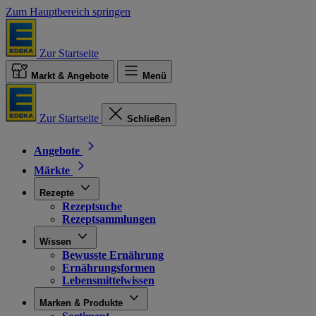
Zum Hauptbereich springen
Zur Startseite
Markt & Angebote
Menü
Zur Startseite
Schließen
Angebote
Märkte
Rezepte
Rezeptsuche
Rezeptsammlungen
Wissen
Bewusste Ernährung
Ernährungsformen
Lebensmittelwissen
Marken & Produkte