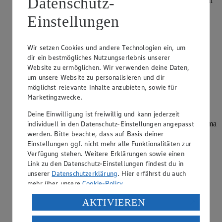
Datenschutz-
Salzwasser etwa 15 bis 20 Minuten lang. Im Ofen benötigen
sie rund 30 bis 40 Minuten. Geschmacklich erinnern sie an
Einstellungen
Nüsse und Spargel. Schwarzwurzeln benötigen allerdings
eine sorgfältige Vorberei…
Wir setzen Cookies und andere Technologien ein, um
weiterlesen
dir ein bestmögliches Nutzungserlebnis unserer
Minze trocknen: Worauf muss ich dabei
Website zu ermöglichen. Wir verwenden deine Daten,
um unsere Website zu personalisieren und dir
achten?
möglichst relevante Inhalte anzubieten, sowie für
Marketingzwecke.
Kategorie:
Kochen
Deine Einwilligung ist freiwillig und kann jederzeit
Minze zu trocknen ist die gute Methode, um frische
individuell in den Datenschutz-Einstellungen angepasst
Ernteüberschüsse haltbar zu machen und das intensive Aroma
für Tees oder Gewürzmischungen zu bewahren. Am
werden. Bitte beachte, dass auf Basis deiner
schonendsten gelingt dies an der Luft: Binde die Stiele
Einstellungen ggf. nicht mehr alle Funktionalitäten zur
zusammen und hänge sie kopfüber an e…
Verfügung stehen. Weitere Erklärungen sowie einen
Link zu den Datenschutz-Einstellungen findest du in
weiterlesen
unserer
Datenschutzerklärung
. Hier erfährst du auch
mehr über unsere
Cookie-Policy
.
Wie brät man Speck knusprig?
Verarbeitung deiner personenbezogenen Daten in den
AKTIVIEREN
USA durch Facebook und YouTube:
Kategorie:
Kochen