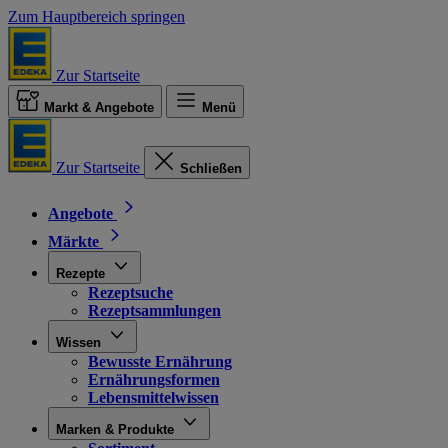
Zum Hauptbereich springen
Zur Startseite
Markt & Angebote
Menü
Zur Startseite
Schließen
Angebote
Märkte
Rezepte
Rezeptsuche
Rezeptsammlungen
Wissen
Bewusste Ernährung
Ernährungsformen
Lebensmittelwissen
Marken & Produkte