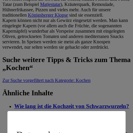
Tatar (zum Beispiel
Matjestatar
), Kräuterquark, Remoulade,
Hühnerfrikassee, Pizzen und vieles mehr. Auch für unsere
traditionellen
Königsberger Klopse
sind sie essenziell.
Kapern können nicht nur als Gewürz eingesetzt werden. Man kann
eingelegte Kapern (vor allem auch die Früchte, die sogenannten
Kapernäpfel) wunderbar als Vorspeise zusammen mit eingelegten
Oliven, getrockneten Tomaten und anderen mediterranen Snacks
servieren. In Speisen werden sie meist als ganze Knospen
verwendet, nur selten werden sie gehackt oder zerdrückt.
Suche weitere Tipps & Tricks zum Thema
„Kochen“
Zur Suche
vorgefiltert nach Kategorie: Kochen
Ähnliche Inhalte
Wie lang ist die Kochzeit von Schwarzwurzeln?
Kategorie:
Kochen
Für klassische Schwarzwurzeln ist die Kochzeit im