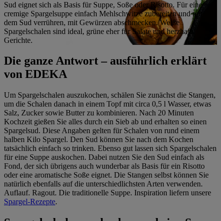
Sud eignet sich als Basis für Suppe, Soße oder Risotto. Für eine
cremige Spargelsuppe einfach Mehlschwitze zubereiten und mit
dem Sud verrühren, mit Gewürzen abschmecken. Weiße
Spargelschalen sind ideal, grüne eher für Salate und herzhafte
Gerichte.
Die ganze Antwort – ausführlich erklärt
von EDEKA
Um Spargelschalen auszukochen, schälen Sie zunächst die Stangen,
um die Schalen danach in einem Topf mit circa 0,5 l Wasser, etwas
Salz, Zucker sowie Butter zu kombinieren. Nach 20 Minuten
Kochzeit gießen Sie alles durch ein Sieb ab und erhalten so einen
Spargelsud. Diese Angaben gelten für Schalen von rund einem
halben Kilo Spargel. Den Sud können Sie nach dem Kochen
tatsächlich einfach so trinken. Ebenso gut lassen sich Spargelschalen
für eine Suppe auskochen. Dabei nutzen Sie den Sud einfach als
Fond, der sich übrigens auch wunderbar als Basis für ein Risotto
oder eine aromatische Soße eignet. Die Stangen selbst können Sie
natürlich ebenfalls auf die unterschiedlichsten Arten verwenden.
Auflauf. Ragout. Die traditionelle Suppe. Inspiration liefern unsere
Spargel-Rezepte
.