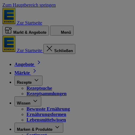
Zum Hauptbereich springen
Zur Startseite
Markt & Angebote
Menü
Zur Startseite
Schließen
Angebote
Märkte
Rezepte
Rezeptsuche
Rezeptsammlungen
Wissen
Bewusste Ernährung
Ernährungsformen
Lebensmittelwissen
Marken & Produkte