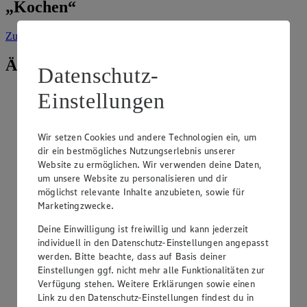
„Kochen“
Zur Suche
vorgefiltert nach Kategorie: Kochen
Ähnliche Inhalte
Datenschutz-
Einstellungen
Warum kommt Béchamel in die Lasagne?
Kategorie:
Kochen
Wir setzen Cookies und andere Technologien ein, um
Béchamel-Sauce ist eine Soße aus Milch mit einer
dir ein bestmögliches Nutzungserlebnis unserer
Mehlschwitze als Basis. Diese Soße gibt der klassischen
Website zu ermöglichen. Wir verwenden deine Daten,
Lasagne, wie etwa dem griechischen Pastitsio , ihre
um unsere Website zu personalisieren und dir
Cremigkeit und mildert die Säure der tomatenbasierten
möglichst relevante Inhalte anzubieten, sowie für
Hackfleischsoße. Darüber hinaus kann …
Marketingzwecke.
weiterlesen
Deine Einwilligung ist freiwillig und kann jederzeit
individuell in den Datenschutz-Einstellungen angepasst
Wie kann man ohne Pürierstab pürieren?
werden. Bitte beachte, dass auf Basis deiner
Einstellungen ggf. nicht mehr alle Funktionalitäten zur
Kategorie:
Kochen
Verfügung stehen. Weitere Erklärungen sowie einen
Link zu den Datenschutz-Einstellungen findest du in
Es gibt mehrere Methoden, Gemüse, Suppen, Soßen und