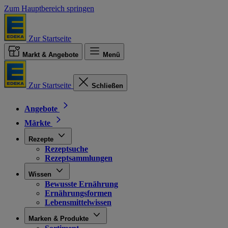
Zum Hauptbereich springen
Zur Startseite
Markt & Angebote
Menü
Zur Startseite
Schließen
Angebote
Märkte
Rezepte
Rezeptsuche
Rezeptsammlungen
Wissen
Bewusste Ernährung
Ernährungsformen
Lebensmittelwissen
Marken & Produkte