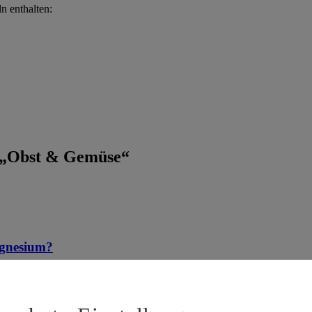
n enthalten:
a „Obst & Gemüse“
agnesium?
tig. Den Großteil des täglichen Bedarfs decken wir über den Verzehr