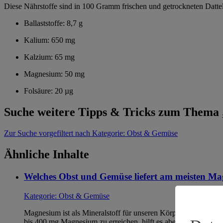
Diese Nährstoffe sind in 100 Gramm frischen und getrockneten Dattel
Ballaststoffe: 8,7 g
Kalium: 650 mg
Kalzium: 65 mg
Magnesium: 50 mg
Folsäure: 20 µg
Suche weitere Tipps & Tricks zum Them
Zur Suche
vorgefiltert nach Kategorie: Obst & Gemüse
Ähnliche Inhalte
Welches Obst und Gemüse liefert am meisten M
Kategorie:
Obst & Gemüse
Magnesium ist als Mineralstoff für unseren Körper lebenswich
bis 400 mg Magnesium zu erreichen, hilft es aber auch zu…