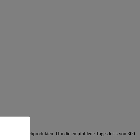
 von Brot und Milchprodukten. Um die empfohlene Tagesdosis von 300