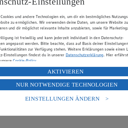
nschutz-Einstellungen
 Cookies und andere Technologien ein, um dir ein bestmögliches Nutzungs
bsite zu ermöglichen. Wir verwenden deine Daten, um unsere Website z
ieren und dir möglichst relevante Inhalte anzubieten, sowie für Marketin
lligung ist freiwillig und kann jederzeit individuell in den Datenschutz-
gen angepasst werden. Bitte beachte, dass auf Basis deiner Einstellungen
 oder als Pesto. Blanchieren mit Eisbad bewahrt Farbe, alternativ geht’
Funktionalitäten zur Verfügung stehen. Weitere Erklärungen sowie einen L
z-Einstellungen findest du in unserer
Datenschutzerklärung
. Hier erfährs
 unsere
Cookie-Policy
.
ung deiner personenbezogenen Daten in den USA durch Facebook und Yo
AKTIVIEREN
f „Aktivieren“ klickst, willigst du im Sinne des Art. 49 Abs. 1 Satz 1 lit
NUR NOTWENDIGE TECHNOLOGIEN
deine Daten in den USA verarbeitet werden. Der EuGH sieht die USA als 
 europäischen Standards nicht angemessenen Datenschutzniveau an. Es b
elgemüsesorten. Doch auch einige Salatarten haben zwischen Oktober
es Zugriffs durch US-amerikanische Behörden.
EINSTELLUNGEN ÄNDERN
r si…
nen zum Herausgeber der Seite findest du im
Impressum