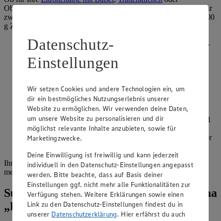
Obstschnitten: Für die perfekte Meringue-Schicht brauchen Sie nur
zwei Eiweiß, eine Prise Salz, ein paar Tropfen Zitronensaft und 100
g Zucker. Und so arbeiten Sie Schritt für Schritt:
Datenschutz-
Schlagen Sie das Eiweiß mit dem Salz und Zitronensaft auf.
Einstellungen
Lassen Sie währenddessen nach und nach den Zucker
einrieseln, bis eine feste und glänzende Creme entsteht.
Setzen Sie die Masse mithilfe eines Esslöffels oder
Wir setzen Cookies und andere Technologien ein, um
Spritzbeutels in Ihrer gewünschten Form auf ein mit
dir ein bestmögliches Nutzungserlebnis unserer
Backpapier ausgelegtes Backblech.
Website zu ermöglichen. Wir verwenden deine Daten,
um unsere Website zu personalisieren und dir
Schieben Sie dieses für zwei Stunden in einen auf 100 Grad
möglichst relevante Inhalte anzubieten, sowie für
vorgeheizten Backofen. Stellen Sie das Gerät dann ab und
lassen Sie die Baiserhaube ohne Backen zum Trocknen über
Marketingzwecke.
Nacht im Ofen. Fertig!
Deine Einwilligung ist freiwillig und kann jederzeit
Ihr selbst gemachtes Baiser hält sich luftdicht gelagert übrigens
individuell in den Datenschutz-Einstellungen angepasst
mehrere Wochen.
werden. Bitte beachte, dass auf Basis deiner
Einstellungen ggf. nicht mehr alle Funktionalitäten zur
Suche weitere Tipps & Tricks zum Thema
Verfügung stehen. Weitere Erklärungen sowie einen
Link zu den Datenschutz-Einstellungen findest du in
„Backen“
unserer
Datenschutzerklärung
. Hier erfährst du auch