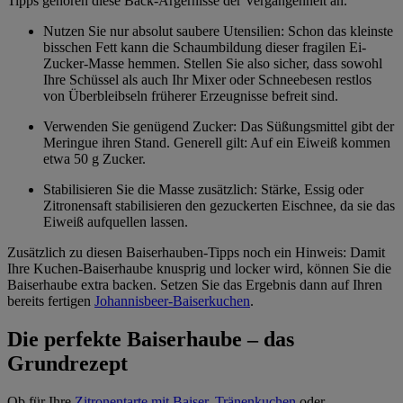
Tipps gehören diese Back-Ärgernisse der Vergangenheit an.
Nutzen Sie nur absolut saubere Utensilien: Schon das kleinste
bisschen Fett kann die Schaumbildung dieser fragilen Ei-
Zucker-Masse hemmen. Stellen Sie also sicher, dass sowohl
Ihre Schüssel als auch Ihr Mixer oder Schneebesen restlos
von Überbleibseln früherer Erzeugnisse befreit sind.
Verwenden Sie genügend Zucker: Das Süßungsmittel gibt der
Meringue ihren Stand. Generell gilt: Auf ein Eiweiß kommen
etwa 50 g Zucker.
Stabilisieren Sie die Masse zusätzlich: Stärke, Essig oder
Zitronensaft stabilisieren den gezuckerten Eischnee, da sie das
Eiweiß aufquellen lassen.
Zusätzlich zu diesen Baiserhauben-Tipps noch ein Hinweis: Damit
Ihre Kuchen-Baiserhaube knusprig und locker wird, können Sie die
Baiserhaube extra backen. Setzen Sie das Ergebnis dann auf Ihren
bereits fertigen
Johannisbeer-Baiserkuchen
.
Die perfekte Baiserhaube – das
Grundrezept
Ob für Ihre
Zitronentarte mit Baiser
,
Tränenkuchen
oder