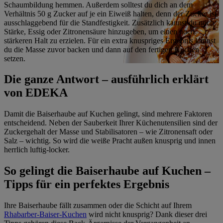
Schaumbildung hemmen. Außerdem solltest du dich an dem
Verhältnis 50 g Zucker auf je ein Eiweiß halten, denn der Zucker ist
ausschlaggebend für die Standfestigkeit. Zusätzlich kannst du noch
Stärke, Essig oder Zitronensäure hinzugeben, um einen noch
stärkeren Halt zu erzielen. Für ein extra knuspriges Ergebnis kannst
du die Masse zuvor backen und dann auf den fertigen Kuchen
setzen.
Die ganze Antwort – ausführlich erklärt
von EDEKA
Damit die Baiserhaube auf Kuchen gelingt, sind mehrere Faktoren
entscheidend. Neben der Sauberkeit Ihrer Küchenutensilien sind der
Zuckergehalt der Masse und Stabilisatoren – wie Zitronensaft oder
Salz – wichtig. So wird die weiße Pracht außen knusprig und innen
herrlich luftig-locker.
So gelingt die Baiserhaube auf Kuchen –
Tipps für ein perfektes Ergebnis
Ihre Baiserhaube fällt zusammen oder die Schicht auf Ihrem
Rhabarber-Baiser-Kuchen
wird nicht knusprig? Dank dieser drei