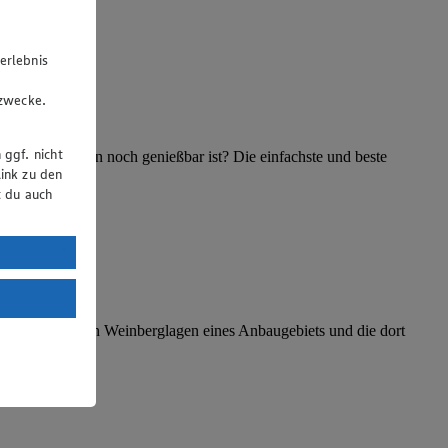
erlebnis
u
gzwecke.
 ggf. nicht
her, ob der Wein noch genießbar ist? Die einfachste und beste
ink zu den
t du auch
uTube:
. a) DSGVO
Land mit
esteht das
amit die besten Weinberglagen eines Anbaugebiets und die dort