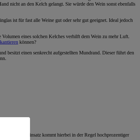
 Hand nicht an den Kelch gelangt. Sie würde den Wein sonst ebenfalls
s ist für fast alle Weine gut oder sehr gut geeignet. Ideal jedoch
re Volumen eines solchen Kelches verhilft dem Wein zu mehr Luft.
kantieren
können?
nd besitzt einen senkrecht aufgestellten Mundrand. Dieser führt den
ann.
chehen. Zum Einsatz kommt hierbei in der Regel hochprozentiger