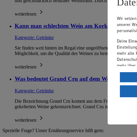
Date
und geschmacklich neutraler Weinbrand. Durch das Aufsprit
weiterlesen
Wir setzen
unserer We
Kann man schlechten Wein am Korken erkenne
personalis
Kategorie:
Getränke
Deine Einwi
Einstellun
Sie finden weit hinten im Regal eine ungeöffnete Weinflasche, 
mehr alle 
Möglichkeit, um die Qualität des Weines zu bestimmen und…
Datenschut
mehr über
weiterlesen
Verarbeit
Was bedeutet Grand Cru auf dem Weinetikett?
Wenn du au
Kategorie:
Getränke
ein, dass 
einem nach
Die Bezeichnung Grand Cru kommt aus dem Französischen und b
Risiko ein
gekelterten Weine gekennzeichnet. Grand Cru ist in den Wei
Informatio
weiterlesen
Spezielle Frage? Unser Ernährungsservice hilft gern: