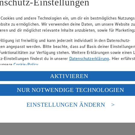
nschutz-Einstellungen
en wä…
 Cookies und andere Technologien ein, um dir ein bestmögliches Nutzungs
bsite zu ermöglichen. Wir verwenden deine Daten, um unsere Website z
n?
ieren und dir möglichst relevante Inhalte anzubieten, sowie für Marketin
lligung ist freiwillig und kann jederzeit individuell in den Datenschutz-
gen angepasst werden. Bitte beachte, dass auf Basis deiner Einstellungen
oder haben eine Flasche vor einigen Tagen geöffnet und sind sich unsic
Funktionalitäten zur Verfügung stehen. Weitere Erklärungen sowie einen L
z-Einstellungen findest du in unserer
Datenschutzerklärung
. Hier erfährs
 unsere
Cookie-Policy
.
ung deiner personenbezogenen Daten in den USA durch Facebook und Yo
AKTIVIEREN
f „Aktivieren“ klickst, willigst du im Sinne des Art. 49 Abs. 1 Satz 1 lit
NUR NOTWENDIGE TECHNOLOGIEN
deine Daten in den USA verarbeitet werden. Der EuGH sieht die USA als 
 europäischen Standards nicht angemessenen Datenschutzniveau an. Es b
edeutet übersetzt „großes Gewächs“. In den meisten Fällen werden d
es Zugriffs durch US-amerikanische Behörden.
EINSTELLUNGEN ÄNDERN
nbaug…
nen zum Herausgeber der Seite findest du im
Impressum