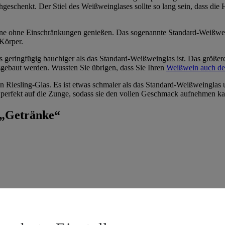
geschenkt. Der Stiel des Weißweinglases sollte so lang sein, dass die
e ohne Einschränkungen genießen. Das sogenannte Standard-Weißweingla
 Körper.
s geringfügig bauchiger als das Standard-Weißweinglas ist. Das größe
sgebaut werden. Wussten Sie übrigen, dass Sie Ihren
Weißwein auch de
n Riesling-Glas. Es ist etwas schmaler als das Standard-Weißweinglas u
n perfekt auf die Zunge, sodass sie den vollen Geschmack aufnehmen k
 „Getränke“
in oder Most. Dies kann sowohl vor als auch während der Gärung ges