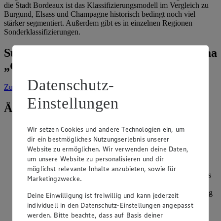
die Stadt Bordeaux ist das Klassifizierungsmodell im Vergleich zu
Burgund, Elsass und Champagne historisch bedingt noch viel
stärker segmentiert. Außerdem gibt es in einzelnen Regionen
Sonderklassifizierungen.
Suche weitere Tipps & Tricks zum Thema
„Getränke“
Datenschutz-
Zur Suche
vorgefiltert nach Kategorie: Getränke
Einstellungen
Ähnliche Inhalte
Wir setzen Cookies und andere Technologien ein, um
Was sagt die Farbe über den Wein aus?
dir ein bestmögliches Nutzungserlebnis unserer
Website zu ermöglichen. Wir verwenden deine Daten,
Kategorie:
Getränke
um unsere Website zu personalisieren und dir
Die Farbe des Weins gibt Aufschluss über seine Qualität,
möglichst relevante Inhalte anzubieten, sowie für
Reife, Rebsorte sowie Herkunft. Durch die Bestimmung des
Marketingzwecke.
Farbtons, der Farbtiefe sowie der Klarheit können die
Angaben spezifiziert werden. Um eine objektive Beurteilung
Deine Einwilligung ist freiwillig und kann jederzeit
zu gewährleisten, sollt…
individuell in den Datenschutz-Einstellungen angepasst
werden. Bitte beachte, dass auf Basis deiner