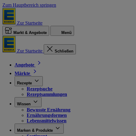
Zum Hauptbereich springen
Zur Startseite
Markt & Angebote
Menü
Zur Startseite
Schließen
Angebote
Märkte
Rezepte
Rezeptsuche
Rezeptsammlungen
Wissen
Bewusste Ernährung
Ernährungsformen
Lebensmittelwissen
Marken & Produkte