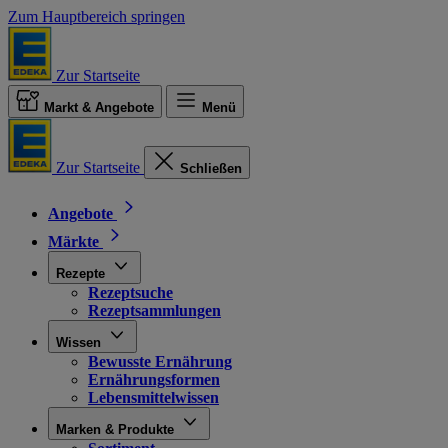
Zum Hauptbereich springen
Zur Startseite
Markt & Angebote
Menü
Zur Startseite
Schließen
Angebote
Märkte
Rezepte
Rezeptsuche
Rezeptsammlungen
Wissen
Bewusste Ernährung
Ernährungsformen
Lebensmittelwissen
Marken & Produkte