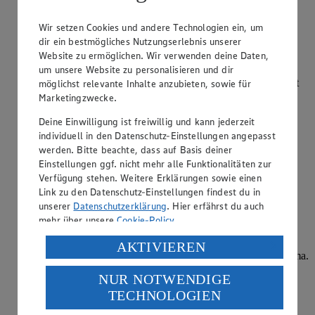
weiterlesen
Wir setzen Cookies und andere Technologien ein, um
Welche Wurst gehört in den Hot Dog?
dir ein bestmögliches Nutzungserlebnis unserer
Website zu ermöglichen. Wir verwenden deine Daten,
Kategorie:
Fleisch & Wurst
um unsere Website zu personalisieren und dir
In den dänischen Hot Dog gehört die Rød pølse, eine Wurst
möglichst relevante Inhalte anzubieten, sowie für
aus Schweinefleisch. Mit Lebensmittelfarbe wird das Brät
Marketingzwecke.
charakteristisch rot eingefärbt. Für den amerikanischen Hot
Dog wird üblicherweise eine Wurst aus Rindfleisch
Deine Einwilligung ist freiwillig und kann jederzeit
verwendet, aber auch Schw…
individuell in den Datenschutz-Einstellungen angepasst
werden. Bitte beachte, dass auf Basis deiner
Einstellungen ggf. nicht mehr alle Funktionalitäten zur
weiterlesen
Verfügung stehen. Weitere Erklärungen sowie einen
Was ist so besonders an Salzwiesenlämmern?
Link zu den Datenschutz-Einstellungen findest du in
unserer
Datenschutzerklärung
. Hier erfährst du auch
Kategorie:
Fleisch & Wurst
mehr über unsere
Cookie-Policy
.
Da Salzwiesenlämmer sich von den Gräsern würziger
Verarbeitung deiner personenbezogenen Daten in den
AKTIVIEREN
Salzwiesen ernähren, erhält ihr Fleisch ein besonderes Aroma.
USA durch Facebook und YouTube:
In Europa gibt es beispielsweise an der Ost- und
NUR NOTWENDIGE
Nordseeküste, in der Bretagne sowie in Irland und Wales
Wenn du auf „Aktivieren“ klickst, willigst du im Sinne
Salzwiesen, auf denen Lämmer gras…
TECHNOLOGIEN
des Art. 49 Abs. 1 Satz 1 lit. a) DSGVO ein, dass deine
Daten in den USA verarbeitet werden. Der EuGH sieht