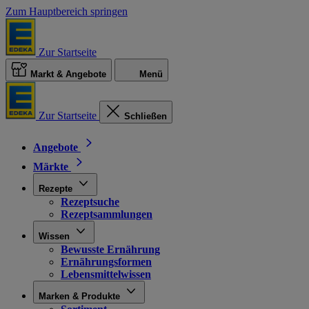
Zum Hauptbereich springen
Zur Startseite
Markt & Angebote
Menü
Zur Startseite
Schließen
Angebote
Märkte
Rezepte
Rezeptsuche
Rezeptsammlungen
Wissen
Bewusste Ernährung
Ernährungsformen
Lebensmittelwissen
Marken & Produkte