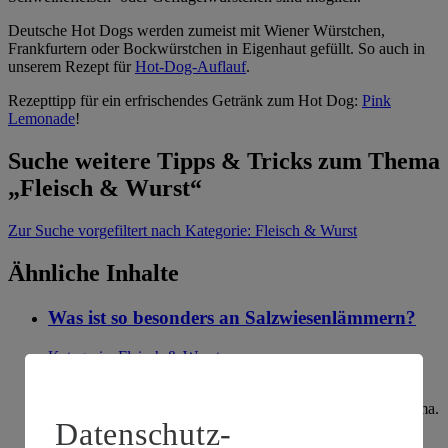
Deutsche Hot Dogs werden zumeist mit Wiener Würstchen,
Frankfurtern oder Bockwürstchen in Eigenhaut gefüllt. So auch in
unserem Rezept für
Hot-Dog-Auflauf
.
Rezepttipp für ein erfrischendes Getränk zum Hot Dog:
Pink
Lemonade
!
Suche weitere Tipps & Tricks zum Thema
„Fleisch & Wurst“
Zur Suche
vorgefiltert nach Kategorie: Fleisch & Wurst
Ähnliche Inhalte
Was ist so besonders an Salzwiesenlämmern?
Kategorie:
Fleisch & Wurst
Da Salzwiesenlämmer sich von den Gräsern würziger
Salzwiesen ernähren, erhält ihr Fleisch ein besonderes Aroma.
Datenschutz-
In Europa gibt es beispielsweise an der Ost- und
Nordseeküste, in der Bretagne sowie in Irland und Wales