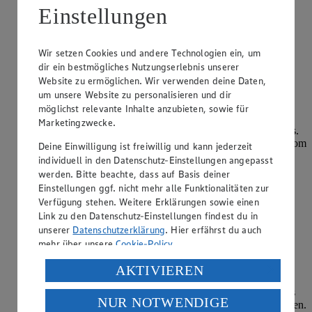
Einstellungen
Salzwiesen, auf denen Lämmer gras…
weiterlesen
Wir setzen Cookies und andere Technologien ein, um
Was zeichnet ein Porterhouse-Steak aus?
dir ein bestmögliches Nutzungserlebnis unserer
Website zu ermöglichen. Wir verwenden deine Daten,
um unsere Website zu personalisieren und dir
Kategorie:
Fleisch & Wurst
möglichst relevante Inhalte anzubieten, sowie für
Porterhouse-Steak bezeichnet ein Stück Fleisch aus dem
Marketingzwecke.
Rinderrücken und damit eine spezielle Form des Roastbeefs.
Entnommen wird es dem hinteren Bereich, womit es sich vom
Deine Einwilligung ist freiwillig und kann jederzeit
T-Bone-Steak unterscheidet, das dem vorderen Rücken des
individuell in den Datenschutz-Einstellungen angepasst
Rinds entstammt. Chara…
werden. Bitte beachte, dass auf Basis deiner
Einstellungen ggf. nicht mehr alle Funktionalitäten zur
weiterlesen
Verfügung stehen. Weitere Erklärungen sowie einen
Link zu den Datenschutz-Einstellungen findest du in
Was muss man beim Kauf einer
unserer
Datenschutzerklärung
. Hier erfährst du auch
Weihnachtsgans beachten?
mehr über unsere
Cookie-Policy
.
Verarbeitung deiner personenbezogenen Daten in den
Kategorie:
Fleisch & Wurst
AKTIVIEREN
USA durch Facebook und YouTube:
Noch immer zählt die Gans zu den Bratenklassikern, die als
NUR NOTWENDIGE
Weihnachtsessen in vielen Haushalten auf den Tisch kommen.
Wenn du auf „Aktivieren“ klickst, willigst du im Sinne