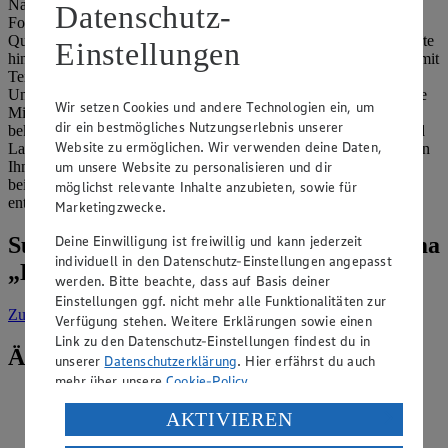
Name aus dem fränkischen kommt, der in einer runden flachen
Datenschutz-
Form gebacken wird. Ein wesentlicher Unterschied zwischen
Quiche und Tarte ist, dass eine Quiche meist herzhaft ist. Eine Tarte
Einstellungen
hingegen kann meist süß zubereitet wird. Es gibt sie zudem auch mit
Teighaube, was bei einer Quiche nicht vorkommt. Ein weiterer
Unterschied ist der Guss aus Eiern und Schmand beziehungsweise
Wir setzen Cookies und andere Technologien ein, um
Milch, der für die Füllung einer Quiche charakteristisch ist. Ein
dir ein bestmögliches Nutzungserlebnis unserer
bekanntes Beispiel ist die würzige Quiche Lorraine mit Speck und
Website zu ermöglichen. Wir verwenden deine Daten,
Lauch. Genug Theorie? Tolle Backideen zum Ausprobieren liefern
um unsere Website zu personalisieren und dir
Ihnen unsere abwechslungsreichen
Tarte-Rezepte
. Probieren Sie
beispielsweise unsere rein vegetarische
Gemüsetarte
. Gleich
möglichst relevante Inhalte anzubieten, sowie für
entdecken und zu Hause köstlich genießen!
Marketingzwecke.
Deine Einwilligung ist freiwillig und kann jederzeit
Suche weitere Tipps & Tricks zum Thema
individuell in den Datenschutz-Einstellungen angepasst
„Backen“
werden. Bitte beachte, dass auf Basis deiner
Einstellungen ggf. nicht mehr alle Funktionalitäten zur
Zur Suche
vorgefiltert nach Kategorie: Backen
Verfügung stehen. Weitere Erklärungen sowie einen
Link zu den Datenschutz-Einstellungen findest du in
Ähnliche Inhalte
unserer
Datenschutzerklärung
. Hier erfährst du auch
mehr über unsere
Cookie-Policy
.
Was ist Pottasche?
Verarbeitung deiner personenbezogenen Daten in den
AKTIVIEREN
USA durch Facebook und YouTube:
Kategorie:
Backen