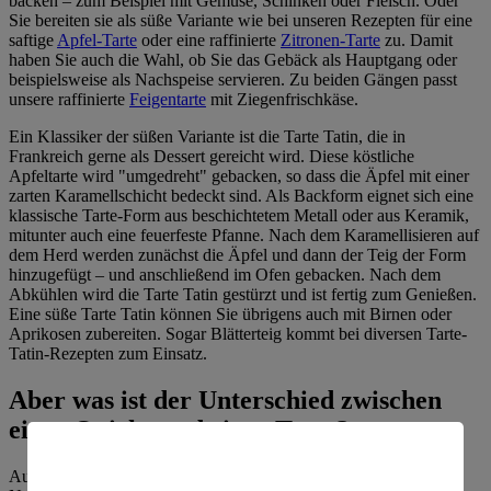
backen – zum Beispiel mit Gemüse, Schinken oder Fleisch. Oder
Sie bereiten sie als süße Variante wie bei unseren Rezepten für eine
saftige
Apfel-Tarte
oder eine raffinierte
Zitronen-Tarte
zu. Damit
haben Sie auch die Wahl, ob Sie das Gebäck als Hauptgang oder
beispielsweise als Nachspeise servieren. Zu beiden Gängen passt
unsere raffinierte
Feigentarte
mit Ziegenfrischkäse.
Ein Klassiker der süßen Variante ist die Tarte Tatin, die in
Frankreich gerne als Dessert gereicht wird. Diese köstliche
Apfeltarte wird "umgedreht" gebacken, so dass die Äpfel mit einer
zarten Karamellschicht bedeckt sind. Als Backform eignet sich eine
klassische Tarte-Form aus beschichtetem Metall oder aus Keramik,
mitunter auch eine feuerfeste Pfanne. Nach dem Karamellisieren auf
dem Herd werden zunächst die Äpfel und dann der Teig der Form
hinzugefügt – und anschließend im Ofen gebacken. Nach dem
Abkühlen wird die Tarte Tatin gestürzt und ist fertig zum Genießen.
Eine süße Tarte Tatin können Sie übrigens auch mit Birnen oder
Aprikosen zubereiten. Sogar Blätterteig kommt bei diversen Tarte-
Tatin-Rezepten zum Einsatz.
Aber was ist der Unterschied zwischen
einer Quiche und einer Tarte?
Auch die Quiche ist ein französischer Mürbeteigkuchen, dessen