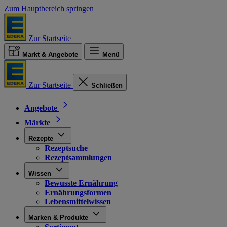
Zum Hauptbereich springen
Zur Startseite
Markt & Angebote
Menü
Zur Startseite
Schließen
Angebote
Märkte
Rezepte
Rezeptsuche
Rezeptsammlungen
Wissen
Bewusste Ernährung
Ernährungsformen
Lebensmittelwissen
Marken & Produkte