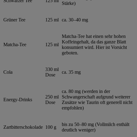
Schwarzer Tee
125 ml
Stärke)
Grüner Tee
125 ml
ca. 30–40 mg
Matcha-Tee hat einen sehr hohen
Koffeingehalt, da das ganze Blatt
Matcha-Tee
125 ml
konsumiert wird. Hier ist Vorsicht
geboten.
330 ml
Cola
ca. 35 mg
Dose
ca. 80 mg (werden in der
250 ml
Schwangerschaft aufgrund weiterer
Energy-Drinks
Dose
Zusätze wie Taurin oft generell nicht
empfohlen)
bis zu 50–80 mg (Vollmilch enthält
Zartbitterschokolade
100 g
deutlich weniger)