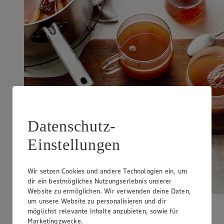
Datenschutz-
Einstellungen
Wir setzen Cookies und andere Technologien ein, um
dir ein bestmögliches Nutzungserlebnis unserer
Website zu ermöglichen. Wir verwenden deine Daten,
Rooibos-Tee ist bekannt für seine beruhigenden
um unsere Website zu personalisieren und dir
Eigenschaften und kann während der Schwangerschaft
möglichst relevante Inhalte anzubieten, sowie für
eine gute Alternative zu koffeinhaltigen Getränken
Marketingzwecke.