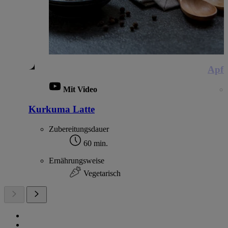
Apfe
Mit Video
Kurkuma Latte
Zubereitungsdauer
60 min.
Ernährungsweise
Vegetarisch