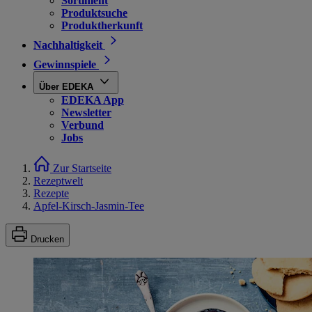
Sortiment
Produktsuche
Produktherkunft
Nachhaltigkeit
Gewinnspiele
Über EDEKA
EDEKA App
Newsletter
Verbund
Jobs
Zur Startseite
Rezeptwelt
Rezepte
Apfel-Kirsch-Jasmin-Tee
Drucken