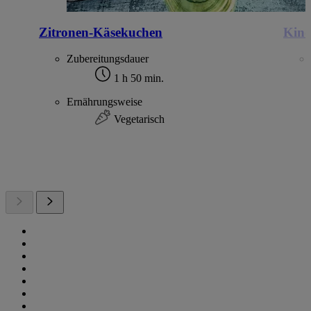
Zitronen-Käsekuchen
Kind
Zubereitungsdauer
1 h 50 min.
Ernährungsweise
Vegetarisch