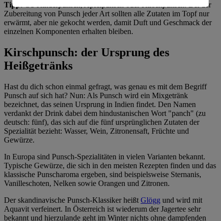
Tipp:
Ob Kinderpunsch, Apfelpunsch oder Kirschpunsch: Bei der
Informationen zum Herausgeber der Seite findest du
Zubereitung von Punsch jeder Art sollten alle Zutaten im Topf nur
im
Impressum
erwärmt, aber nie gekocht werden, damit Duft und Geschmack der
einzelnen Komponenten erhalten bleiben.
Kirschpunsch: der Ursprung des
Heißgetränks
Hast du dich schon einmal gefragt, was genau es mit dem Begriff
Punsch auf sich hat? Nun: Als Punsch wird ein Mixgetränk
bezeichnet, das seinen Ursprung in Indien findet. Den Namen
verdankt der Drink dabei dem hindustanischen Wort "panch" (zu
deutsch: fünf), das sich auf die fünf ursprünglichen Zutaten der
Spezialität bezieht: Wasser, Wein, Zitronensaft, Früchte und
Gewürze.
In Europa sind Punsch-Spezialitäten in vielen Varianten bekannt.
Typische Gewürze, die sich in den meisten Rezepten finden und das
klassische Punscharoma ergeben, sind beispielsweise Sternanis,
Vanilleschoten, Nelken sowie Orangen und Zitronen.
Der skandinavische Punsch-Klassiker heißt
Glögg
und wird mit
Aquavit verfeinert. In Österreich ist wiederum der Jagertee sehr
bekannt und hierzulande geht im Winter nichts ohne dampfenden