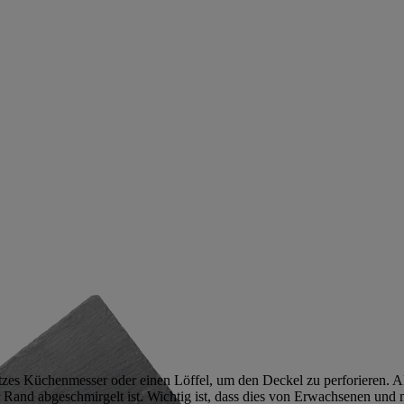
itzes Küchenmesser oder einen Löffel, um den Deckel zu perforieren. 
 Rand abgeschmirgelt ist. Wichtig ist, dass dies von Erwachsenen und m