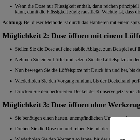
Wenn die Dose nur Flüssigkeit enthält, dann reichen prinzipie
kann, damit die Flüssigkeit zügig rausfließt. Wichtig ist, dass d
Achtung:
Bei dieser Methode ist durch das Hantieren mit einem spit
Möglichkeit 2: Dose öffnen mit einem Löff
Stellen Sie die Dose auf eine stabile Ablage, zum Beispiel auf 
Nehmen Sie einen Löffel und setzen Sie die Löffelspitze an d
Nun bewegen Sie die Löffelspitze mit Druck hin und her, bis d
Wiederholen Sie den Vorgang rundum, bis der Deckelrand perfor
Drücken Sie den perforierten Deckel der Konserve jetzt vorsicht
Möglichkeit 3: Dose öffnen ohne Werkzeu
Sie benötigen einen harten, unempfindlichen Untergrund – zum B
Drehen Sie die Dose um und reiben Sie mit der Deckelseite üb
Wiederholen Sie den Vorgang so lange, bis der abstehende Ran