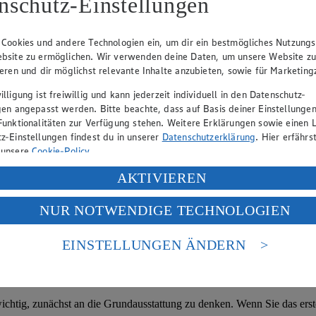
nschutz-Einstellungen
 Cookies und andere Technologien ein, um dir ein bestmögliches Nutzungs
sen lässt.
bsite zu ermöglichen. Wir verwenden deine Daten, um unsere Website z
ieren und dir möglichst relevante Inhalte anzubieten, sowie für Marketin
lligung ist freiwillig und kann jederzeit individuell in den Datenschutz-
e Mais, Erbsen, Bohnen oder Thunfisch? Dann lesen Sie bei uns, wie 
gen angepasst werden. Bitte beachte, dass auf Basis deiner Einstellungen
n. Und wenn Sie gerne mit Tomaten kochen, finden Sie in unseren Tipp
Funktionalitäten zur Verfügung stehen. Weitere Erklärungen sowie einen L
z-Einstellungen findest du in unserer
Datenschutzerklärung
. Hier erfährs
 unsere
Cookie-Policy
.
 „Haushalt“
ung deiner personenbezogenen Daten in den USA durch Facebook und Yo
AKTIVIEREN
f „Aktivieren“ klickst, willigst du im Sinne des Art. 49 Abs. 1 Satz 1 lit
NUR NOTWENDIGE TECHNOLOGIEN
deine Daten in den USA verarbeitet werden. Der EuGH sieht die USA als 
 europäischen Standards nicht angemessenen Datenschutzniveau an. Es b
es Zugriffs durch US-amerikanische Behörden.
EINSTELLUNGEN ÄNDERN
usstattung?
nen zum Herausgeber der Seite findest du im
Impressum
ichtig, zunächst an die Grundausstattung zu denken. Wenn Sie das erste