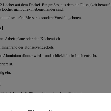
ll 2 Löcher auf dem Deckel. Ein großes, aus dem die Flüssigkeit heraus
ie Löcher nicht direkt nebeneinander sind.
zen und scharfen Messer besondere Vorsicht geboten.
el
Ihre Arbeitsplatte oder den Küchentisch.
en Innenrand des Konservendeckels.
as Aluminium dünner wird – und schließlich ein Loch entsteht.
iert ist.
ig ein.
g
eispiel Asphalt, Pflastersteine oder einen Steinboden.
er den harten Untergrund.
d der Konserve abgeschmirgelt ist.