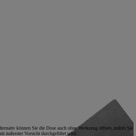
Alternativ können Sie die Dose auch ohne Werkzeug öffnen, indem Sie
it äußerster Vorsicht durchgeführt wird.