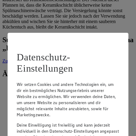
Pfannen ist, dass die Keramikschicht üblicherweise keine
Spülmaschinenwäsche verträgt. Die Versiegelung könnte sonst
beschädigt werden. Lassen Sie sie jedoch nach der Verwendung
abkühlen und wischen Sie sie hinterher mit einem sauberen
Küchentuch aus, bleibt die Keramikschicht intakt.
Suche weitere Tipps & Tricks zum Thema
„Haushalt“
Datenschutz-
Zur Suche
vorgefiltert nach Kategorie: Haushalt
Einstellungen
Ähnliche Inhalte
Wir setzen Cookies und andere Technologien ein, um
Woran lässt sich eine gute Pfanne erkennen?
dir ein bestmögliches Nutzungserlebnis unserer
Website zu ermöglichen. Wir verwenden deine Daten,
Kategorie:
Haushalt
um unsere Website zu personalisieren und dir
möglichst relevante Inhalte anzubieten, sowie für
Unabhängig vom verwendeten Material weist eine gute
Marketingzwecke.
Pfanne gewisse Qualitätsmerkmale auf: Sie ist stabil und
verteilt die Hitze gleichmäßig. Darüber hinaus muss der
Deine Einwilligung ist freiwillig und kann jederzeit
Boden beim Erhitzen plan auf dem Kochfeld aufliegen.
individuell in den Datenschutz-Einstellungen angepasst
Andernfalls wird die Pfanne an e…