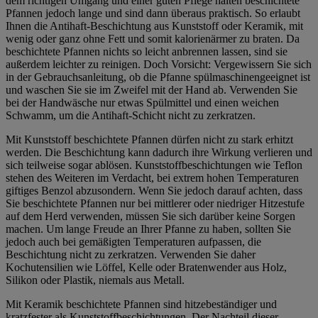
dem richtigen Umgang und einer guten Pflege halten beschichtete
Pfannen jedoch lange und sind dann überaus praktisch. So erlaubt
Ihnen die Antihaft-Beschichtung aus Kunststoff oder Keramik, mit
wenig oder ganz ohne Fett und somit kalorienärmer zu braten. Da
beschichtete Pfannen nichts so leicht anbrennen lassen, sind sie
außerdem leichter zu reinigen. Doch Vorsicht: Vergewissern Sie sich
in der Gebrauchsanleitung, ob die Pfanne spülmaschinengeeignet ist
und waschen Sie sie im Zweifel mit der Hand ab. Verwenden Sie
bei der Handwäsche nur etwas Spülmittel und einen weichen
Schwamm, um die Antihaft-Schicht nicht zu zerkratzen.
Mit Kunststoff beschichtete Pfannen dürfen nicht zu stark erhitzt
werden. Die Beschichtung kann dadurch ihre Wirkung verlieren und
sich teilweise sogar ablösen. Kunststoffbeschichtungen wie Teflon
stehen des Weiteren im Verdacht, bei extrem hohen Temperaturen
giftiges Benzol abzusondern. Wenn Sie jedoch darauf achten, dass
Sie beschichtete Pfannen nur bei mittlerer oder niedriger Hitzestufe
auf dem Herd verwenden, müssen Sie sich darüber keine Sorgen
machen. Um lange Freude an Ihrer Pfanne zu haben, sollten Sie
jedoch auch bei gemäßigten Temperaturen aufpassen, die
Beschichtung nicht zu zerkratzen. Verwenden Sie daher
Kochutensilien wie Löffel, Kelle oder Bratenwender aus Holz,
Silikon oder Plastik, niemals aus Metall.
Mit Keramik beschichtete Pfannen sind hitzebeständiger und
kratzfester als Kunststoffbeschichtungen. Der Nachteil dieser