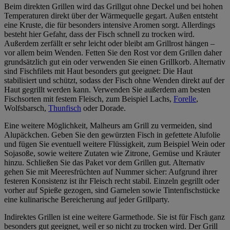
Beim direkten Grillen wird das Grillgut ohne Deckel und bei hohen
Temperaturen direkt über der Wärmequelle gegart. Außen entsteht
eine Kruste, die für besonders intensive Aromen sorgt. Allerdings
besteht hier Gefahr, dass der Fisch schnell zu trocken wird.
Außerdem zerfällt er sehr leicht oder bleibt am Grillrost hängen –
vor allem beim Wenden. Fetten Sie den Rost vor dem Grillen daher
grundsätzlich gut ein oder verwenden Sie einen Grillkorb. Alternativ
sind Fischfilets mit Haut besonders gut geeignet: Die Haut
stabilisiert und schützt, sodass der Fisch ohne Wenden direkt auf der
Haut gegrillt werden kann. Verwenden Sie außerdem am besten
Fischsorten mit festem Fleisch, zum Beispiel Lachs,
Forelle
,
Wolfsbarsch,
Thunfisch
oder Dorade.
Eine weitere Möglichkeit, Malheurs am Grill zu vermeiden, sind
Alupäckchen. Geben Sie den gewürzten Fisch in gefettete Alufolie
und fügen Sie eventuell weitere Flüssigkeit, zum Beispiel Wein oder
Sojasoße, sowie weitere Zutaten wie Zitrone, Gemüse und Kräuter
hinzu. Schließen Sie das Paket vor dem Grillen gut. Alternativ
gehen Sie mit Meeresfrüchten auf Nummer sicher: Aufgrund ihrer
festeren Konsistenz ist ihr Fleisch recht stabil. Einzeln gegrillt oder
vorher auf Spieße gezogen, sind Garnelen sowie Tintenfischstücke
eine kulinarische Bereicherung auf jeder Grillparty.
Indirektes Grillen ist eine weitere Garmethode. Sie ist für Fisch ganz
besonders gut geeignet, weil er so nicht zu trocken wird. Der Grill