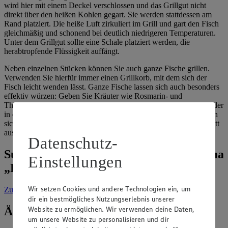
wird hier mit einem Deckel verschlossen und das Grillgut nicht
direkt über den heißen Kohlen gegart. Sie werden stattdessen am
Rand platziert. Die heiße Luft zirkuliert im Grill und gart den Fisch
gleichmäßig und schonend bei deutlich niedrigeren Temperaturen.
Unter dem Grillgut sollte eine Schale platziert werden, die
herabtropfende Flüssigkeit auffängt.
Neben einzelnen Stücken können Sie auch ganze Fische grillen.
Verwenden Sie hierfür immer einen Grillkorb, mit dem sich der
Fisch leicht wenden lässt. Ganze Fische lassen sich auch besonders
effektiv würzen: Geben Sie Kräuter wie Rosmarin- und
Thymianzweige, Knoblauch sowie Zitronen in den Bauchraum oder
in die mehrfach eingeschnittene Haut hinein. Beim Garen verteilen
sich die Aromen so sehr gut im Fischfleisch. Soll der Grill komplett
ausbleiben, empfehlen wir unsere
Pasta con le Sarde
.
Datenschutz-
Suche weitere Tipps & Tricks zum Thema
Einstellungen
„Fisch & Meeresfrüchte“
Wir setzen Cookies und andere Technologien ein, um
Zur Suche
vorgefiltert nach Kategorie: Fisch & Meeresfrüchte
dir ein bestmögliches Nutzungserlebnis unserer
Website zu ermöglichen. Wir verwenden deine Daten,
Ähnliche Inhalte
um unsere Website zu personalisieren und dir