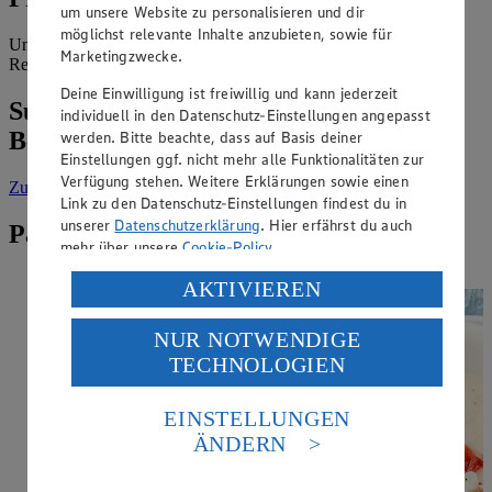
um unsere Website zu personalisieren und dir
möglichst relevante Inhalte anzubieten, sowie für
Unter der Marke EDEKA werden tiefgekühlte ganze
Marketingzwecke.
Regenbogenforellen angeboten.
Deine Einwilligung ist freiwillig und kann jederzeit
Suche weitere Lebensmittel aus dem
individuell in den Datenschutz-Einstellungen angepasst
Bereich „Fisch & Meeresfrüchte“
werden. Bitte beachte, dass auf Basis deiner
Einstellungen ggf. nicht mehr alle Funktionalitäten zur
Verfügung stehen. Weitere Erklärungen sowie einen
Zur Suche
vorgefiltert nach Kategorie: Fisch & Meeresfrüchte
Link zu den Datenschutz-Einstellungen findest du in
unserer
Datenschutzerklärung
. Hier erfährst du auch
Passende Rezepte zu Forelle
mehr über unsere
Cookie-Policy
.
Verarbeitung deiner personenbezogenen Daten in den
AKTIVIEREN
USA durch Facebook und YouTube:
NUR NOTWENDIGE
Wenn du auf „Aktivieren“ klickst, willigst du im Sinne
TECHNOLOGIEN
des Art. 49 Abs. 1 Satz 1 lit. a) DSGVO ein, dass deine
Daten in den USA verarbeitet werden. Der EuGH sieht
die USA als Land mit einem nach europäischen
EINSTELLUNGEN
Standards nicht angemessenen Datenschutzniveau an.
ÄNDERN
Es besteht das Risiko eines Zugriffs durch US-
amerikanische Behörden.