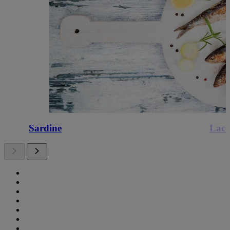
Sardine
Lach