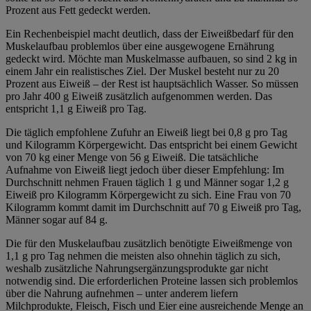
Prozent aus Fett gedeckt werden.
Ein Rechenbeispiel macht deutlich, dass der Eiweißbedarf für den
Muskelaufbau problemlos über eine ausgewogene Ernährung
gedeckt wird. Möchte man Muskelmasse aufbauen, so sind 2 kg in
einem Jahr ein realistisches Ziel. Der Muskel besteht nur zu 20
Prozent aus Eiweiß – der Rest ist hauptsächlich Wasser. So müssen
pro Jahr 400 g Eiweiß zusätzlich aufgenommen werden. Das
entspricht 1,1 g Eiweiß pro Tag.
Die täglich empfohlene Zufuhr an Eiweiß liegt bei 0,8 g pro Tag
und Kilogramm Körpergewicht. Das entspricht bei einem Gewicht
von 70 kg einer Menge von 56 g Eiweiß. Die tatsächliche
Aufnahme von Eiweiß liegt jedoch über dieser Empfehlung: Im
Durchschnitt nehmen Frauen täglich 1 g und Männer sogar 1,2 g
Eiweiß pro Kilogramm Körpergewicht zu sich. Eine Frau von 70
Kilogramm kommt damit im Durchschnitt auf 70 g Eiweiß pro Tag,
Männer sogar auf 84 g.
Die für den Muskelaufbau zusätzlich benötigte Eiweißmenge von
1,1 g pro Tag nehmen die meisten also ohnehin täglich zu sich,
weshalb zusätzliche Nahrungsergänzungsprodukte gar nicht
notwendig sind. Die erforderlichen Proteine lassen sich problemlos
über die Nahrung aufnehmen – unter anderem liefern
Milchprodukte, Fleisch, Fisch und Eier eine ausreichende Menge an