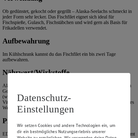
Ob gedünstet, gekocht oder gegrillt – Alaska-Seelachs schmeckt in
jeder Form sehr lecker. Das Fischfilet eignet sich ideal für
Fischspieße, Gulasch, Fischstäbchen und wird gern als Basis für
Frikadellen verwendet.
Aufbewahrung
Im Kühlschrank kannst du das Fischfilet ein bis zwei Tage
aufbewahren.
Nährwert/Wirkstoffe
Alaska-Seelachs hat wenig Fett (nur 0,8 Prozent) und einen hohen
Gehalt an Eiweiß, dazu liefert er uns reichlich wertvolles Jod
Datenschutz-
(wichtig für die Schilddrüse). Der aromatische Fisch enthält
Vitamine der B-Gruppe: vor allem Niacin und Riboflavin (B2). Des
Einstellungen
Weiteren sind die Mineralstoffe Kalium und Phosphor vorhanden.
Produkte
Wir setzen Cookies und andere Technologien ein, um
dir ein bestmögliches Nutzungserlebnis unserer
EDEKA Alaska Seelachsfilet Müllerin Art, 400 g: Der Fisch stammt
Website zu ermöglichen. Wir verwenden deine Daten,