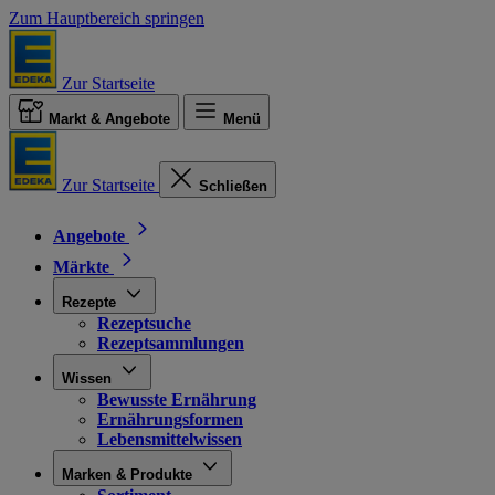
Zum Hauptbereich springen
Zur Startseite
Markt & Angebote
Menü
Zur Startseite
Schließen
Angebote
Märkte
Rezepte
Rezeptsuche
Rezeptsammlungen
Wissen
Bewusste Ernährung
Ernährungsformen
Lebensmittelwissen
Marken & Produkte