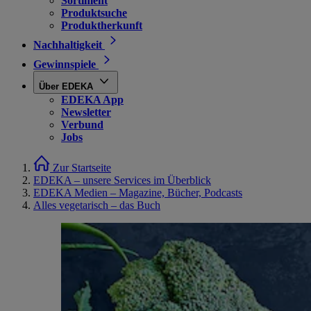
Sortiment
Produktsuche
Produktherkunft
Nachhaltigkeit
Gewinnspiele
Über EDEKA
EDEKA App
Newsletter
Verbund
Jobs
Zur Startseite
EDEKA – unsere Services im Überblick
EDEKA Medien – Magazine, Bücher, Podcasts
Alles vegetarisch – das Buch