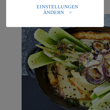
die USA als Land mit einem nach europäischen
EINSTELLUNGEN
mehr erfahren
Standards nicht angemessenen Datenschutzniveau an.
ÄNDERN
Es besteht das Risiko eines Zugriffs durch US-
amerikanische Behörden.
Informationen zum Herausgeber der Seite findest du
im
Impressum