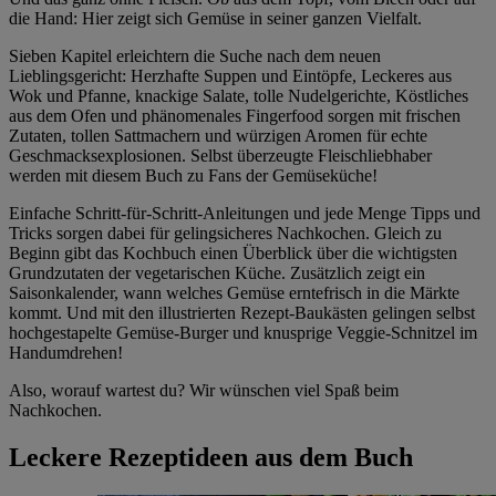
die Hand: Hier zeigt sich Gemüse in seiner ganzen Vielfalt.
Sieben Kapitel erleichtern die Suche nach dem neuen
Lieblingsgericht: Herzhafte Suppen und Eintöpfe, Leckeres aus
Wok und Pfanne, knackige Salate, tolle Nudelgerichte, Köstliches
aus dem Ofen und phänomenales Fingerfood sorgen mit frischen
Zutaten, tollen Sattmachern und würzigen Aromen für echte
Geschmacksexplosionen. Selbst überzeugte Fleischliebhaber
werden mit diesem Buch zu Fans der Gemüseküche!
Einfache Schritt-für-Schritt-Anleitungen und jede Menge Tipps und
Tricks sorgen dabei für gelingsicheres Nachkochen. Gleich zu
Beginn gibt das Kochbuch einen Überblick über die wichtigsten
Grundzutaten der vegetarischen Küche. Zusätzlich zeigt ein
Saisonkalender, wann welches Gemüse erntefrisch in die Märkte
kommt. Und mit den illustrierten Rezept-Baukästen gelingen selbst
hochgestapelte Gemüse-Burger und knusprige Veggie-Schnitzel im
Handumdrehen!
Also, worauf wartest du? Wir wünschen viel Spaß beim
Nachkochen.
Leckere Rezeptideen aus dem Buch