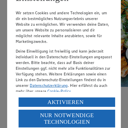
Wir setzen Cookies und andere Technologien ein, um
dir ein bestmögliches Nutzungserlebnis unserer
Website zu ermöglichen. Wir verwenden deine Daten,
um unsere Website zu personalisieren und dir
möglichst relevante Inhalte anzubieten, sowie für
Marketingzwecke.
Deine Einwilligung ist freiwillig und kann jederzeit
individuell in den Datenschutz-Einstellungen angepasst
werden. Bitte beachte, dass auf Basis deiner
Einstellungen ggf. nicht mehr alle Funktionalitäten zur
Verfügung stehen. Weitere Erklärungen sowie einen
Link zu den Datenschutz-Einstellungen findest du in
unserer
Datenschutzerklärung
. Hier erfährst du auch
mehr über unsere
Cookie-Policy
.
Süßkartoffel-Salat mit Parmesan-Dressing
Verarbeitung deiner personenbezogenen Daten in den
AKTIVIEREN
USA durch Facebook und YouTube:
Kategorie:
Obst & Gemüse
NUR NOTWENDIGE
Wenn du auf „Aktivieren“ klickst, willigst du im Sinne
Selbstgemachtes Parmesan-Dressing veredelt viel frisches
TECHNOLOGIEN
des Art. 49 Abs. 1 Satz 1 lit. a) DSGVO ein, dass deine
Gemüse und gekochte Eier in unserem Rezept für einen
leckeren Süßkartoffel-Salat!
Daten in den USA verarbeitet werden. Der EuGH sieht