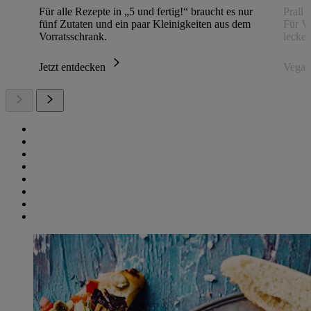
Für alle Rezepte in „5 und fertig!“ braucht es nur
Prall 
fünf Zutaten und ein paar Kleinigkeiten aus dem
Für Ve
Vorratsschrank.
lecke
Jetzt entdecken
Vegan 