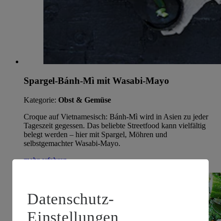
Spargel-Bánh-Mì mit Wasabi-Mayo
Kategorie:
Obst & Gemüse
Croque auf Vietnamesisch: Bánh-Mì wird in Asien zu jeder
Tageszeit gegessen. Das beliebte Streetfood kann vielfältig
belegt werden – hier mit Spargel, Möhren und
selbstgemachter Wasabi-Mayo.
mehr erfahren
Datenschutz-
Einstellungen