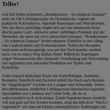
Teller!
Auf 200 Seiten präsentiert „Heimkommen – So schmeckt Zuhause“
mehr als 100 Lieblingsrezepte der Heimatküche, ergänzt um
praktische Küchenhacks, regionale Reportagen und Warenkunden.
Wer das Buch aufschlägt, begibt sich auf eine emotionale Reise
durchs ganze Land - inklusive seiner vielfältigen Produkte und der
Menschen, die diese mit viel Leidenschaft erzeugen. “Heimkommen
– So schmeckt Zuhause” liefert exklusive Einblicke in den Alltag
von Landwirt:innen und Produzent:innen. Neben den Rezepten
wird somit nicht nur gezeigt, was auf den Tisch kommt, sondern
auch, wie es seinen Weg dorthin findet. Bildreiche Reportagen
zeigen Wissenswertes über Herkunft, Verarbeitung und Verwendung
von regionalen und saisonalen Produkten wie Äpfeln und
Kartoffeln.
Außer typisch deutschem Essen wie Kartoffelsuppe, Senfeiern,
Rouladen, Pannfisch und Zuckerei enthält das Buch auch Rezepte
für “eingebürgerte” Gerichte wie Lasagne oder Schaschlik. Neben
den altbekannten, köstlichen Lieblingsessen überraschen regionale
Spezialitäten wie Labskaus und Grüne Soße, die du so
wahrscheinlich noch nicht kennst. Damit Vegetarier:innen ebenfalls
voll und ganz auf ihre Kosten kommen, zeigt das Info-Icon “Mach’s
vegetarisch” wie man mit kleinen unkomplizierten Änderungen am