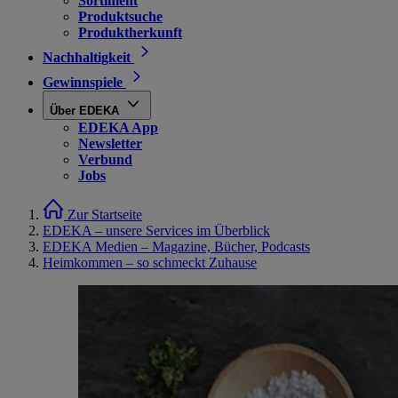
Sortiment
Produktsuche
Produktherkunft
Nachhaltigkeit
Gewinnspiele
Über EDEKA
EDEKA App
Newsletter
Verbund
Jobs
Zur Startseite
EDEKA – unsere Services im Überblick
EDEKA Medien – Magazine, Bücher, Podcasts
Heimkommen – so schmeckt Zuhause