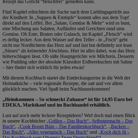
Rezept das Gericht “fleischfrei” genießen kann.
Fünf Kapitel erleichtern die Suche nach dem Lieblingsgericht aus
der Kindheit: In „Suppen & Eintöpfe“ kommt alles aus dem Topf
direkt auf den Löffel. Bei „Salate, Gemüse & Mehr“ wird es bunt,
eine Mischung aus Salaten, Aufläufen und Gerichten rund ums
Gemüse. Ob Ente, Braten oder Gulasch, im Kapitel „Fleisch“ wird
es deftig lecker. Aus dem Wasser auf den Teller - in „Fisch“ geht
nicht nur Nordlichtern das Herz auf und last but definitely not least
„Süsses“ als krönender Abschluss. Hier ist alles dabei, was das Herz
höherschlagen lässt. Ob süße Hauptgerichte wie Milchreis, Desserts
wie Pudding oder der absolute Klassiker Erdbeerkuchen mit Sahne
– hier findet sich wirklich für jeden etwas!
Mit diesem Kochbuch startet die Entdeckungsreise in die Welt der
Heimatküche – viele regionale Rezepte, die satt und vor allem
glücklich machen. Viel Spaß beim Nachhausekommen!
„Heimkommen – So schmeckt Zuhause“ ist für 14,95 Euro bei
EDEKA, Marktkauf und im Buchhandel erhältlich.
Lust auf noch mehr leckere Rezeptideen? Wirf doch mal einen Blick
in unsere Kochbücher
„Grillen – Das Buch“
,
„Selbstgemacht – Das
Buch“
,
„Cook Boom Bäm – Das Familienkochbuch“
,
„Backen –
Das Buch“
,
„Alles vegetarisch – Das Buch“
und
„Koch dich fit –
Das Kochbuch vom Olympia Team Deutschland“
!