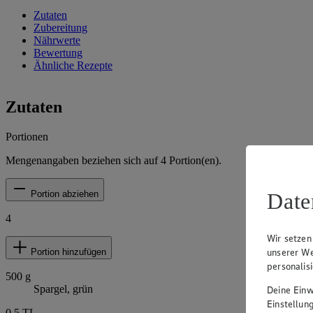
Zutaten
Zubereitung
Nährwerte
Bewertung
Ähnliche Rezepte
Zutaten
Portionen
Mengenangaben beziehen sich auf
4
Portion(en).
Date
Portion abziehen
4
Wir setzen
unserer We
Portion hinzufügen
personalis
500
g
Spargel, grün
Deine Einwi
Einstellun
0,5
TL