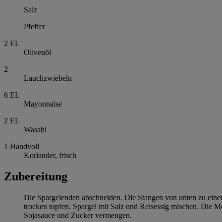
Salz
Pfeffer
2
EL
Olivenöl
2
Lauchzwiebeln
6
EL
Mayonnaise
2
EL
Wasabi
1
Handvoll
Koriander, frisch
Zubereitung
Die Spargelenden abschneiden. Die Stangen von unten zu einem
trocken tupfen. Spargel mit Salz und Reisessig mischen. Die 
Sojasauce und Zucker vermengen.