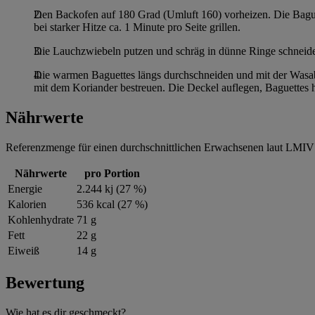
Den Backofen auf 180 Grad (Umluft 160) vorheizen. Die Baguet
bei starker Hitze ca. 1 Minute pro Seite grillen.
Die Lauchzwiebeln putzen und schräg in dünne Ringe schneid
Die warmen Baguettes längs durchschneiden und mit der Wasab
mit dem Koriander bestreuen. Die Deckel auflegen, Baguettes h
Nährwerte
Referenzmenge für einen durchschnittlichen Erwachsenen laut LMIV 
Nährwerte
pro Portion
Energie
2.244 kj (27 %)
Kalorien
536 kcal (27 %)
Kohlenhydrate
71 g
Fett
22 g
Eiweiß
14 g
Bewertung
Wie hat es dir geschmeckt?