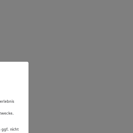
erlebnis
u
gzwecke.
 ggf. nicht