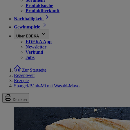
Sortiment
Produktsuche
Produktherkunft
Nachhaltigkeit
Gewinnspiele
Über EDEKA
EDEKA App
Newsletter
Verbund
Jobs
Zur Startseite
Rezeptwelt
Rezepte
Spargel-Bánh-Mì mit Wasabi-Mayo
Drucken