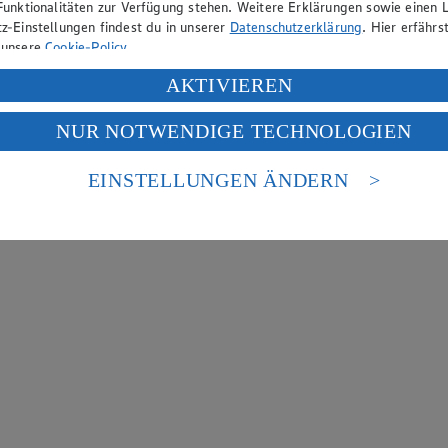
Funktionalitäten zur Verfügung stehen. Weitere Erklärungen sowie einen L
z-Einstellungen findest du in unserer
Datenschutzerklärung
. Hier erfährs
 unsere
Cookie-Policy
.
ung deiner personenbezogenen Daten in den USA durch Facebook und Yo
AKTIVIEREN
f „Aktivieren“ klickst, willigst du im Sinne des Art. 49 Abs. 1 Satz 1 lit
NUR NOTWENDIGE TECHNOLOGIEN
deine Daten in den USA verarbeitet werden. Der EuGH sieht die USA als 
 europäischen Standards nicht angemessenen Datenschutzniveau an. Es b
es Zugriffs durch US-amerikanische Behörden.
EINSTELLUNGEN ÄNDERN
nen zum Herausgeber der Seite findest du im
Impressum