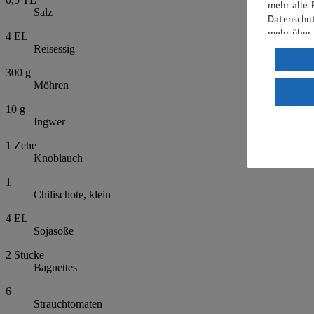
mehr alle 
Salz
Datenschut
mehr über
4
EL
Reisessig
Verarbeit
300
g
Wenn du au
Möhren
ein, dass 
einem nach
10
g
Ingwer
Risiko ein
1
Zehe
Informatio
Knoblauch
1
Chilischote, klein
4
EL
Sojasoße
2
Stücke
Baguettes
6
Strauchtomaten