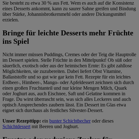
Sie besteht zu etwa 30 % aus Fett. Wem es auch auf die Konsistenz
eines Desserts ankommt, kann zu saurer Sahne greifen und Bindung
über Stärke, Johannisbrotkernmehl oder andere Dickungsmittel
erzielen.
Bringe für leichte Desserts mehr Früchte
ins Spiel
Nicht immer müssen Puddings, Cremes oder der Teig die Hauptrolle
im Dessert spielen. Stelle Früchte in den Mittelpunkt! Ob süß oder
säuerlich, exotisch oder aus der heimischen Ernte: Es gibt zahllose
Möglichkeiten, sie zuzubereiten. Dabei liefert Obst Vitamine,
Ballaststoffe und so gut wie gar kein Fett. Rezepte für ein leichtes
Erdbeer-, Himbeer-, Mango- oder Apfeldessert zeichnen sich durch
einen großen Fruchtanteil und nur kleine Mengen Milch, Quark
oder Joghurt aus, auch Eischnee, Saft und Gelatine kommen in
Frage. Du wirst überrascht sein, was sich alles Leckeres und auch
optisch Ansprechendes zaubern lässt. Ein Dessert im Glas etwa
eignet sich durchaus als festliches Silvester-Dessert.
Unser Rezepttipp:
ein
bunter Schichtbecher
oder dieses
Schichtdessert
mit Beeren und Joghurt.