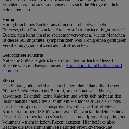
Fruchtzucker, und süßt so intensiv, dass sich die Menge deutlich
reduzieren lässt.
Honig
Honig besteht aus Zucker, aus Glucose und – etwas mehr –
Fructose, eben Fruchtzucker. Auch er süßt intensiver als „normaler“
Zucker, man kann ihn also sparsamer verwenden. Vielen Menschen
ist dieses Süßungsmittel sympathischer, weil Honig einen geringeren
Verarbeitungsgrad aufweist als Industriezucker.
Getrocknete Früchte
Nutze die Süße aus getrockneten Früchten für leichte Dessert-
Rezepte wie zum Beispiel unseren
Früchtequark mit Getreide und
Cranberries
.
Stevia
Das Süßungsmittel wird aus den Blättern der südamerikanischen
Pflanze Stevia rebaudiana Bertoni, so der botanische Name,
gewonnen. Es enthält keine Kalorien und wirkt sich nicht auf den
Insulinhaushalt aus. Stevia ist um ein Vielfaches süßer als Zucker,
die Dosierung muss also ausprobiert werden. 1/3 Löffel Stevia-
Konzentrat bringt die Süße von etwa 250 g Zucker in dein leichtes
Dessert. Allerdings kann es Zucker – schon aufgrund des geringeren
Volumens – nicht in jedem Rezept ersetzen. Hier heißt es also:
Beachte die Dosierungshinweise auf der Produktverpackung.