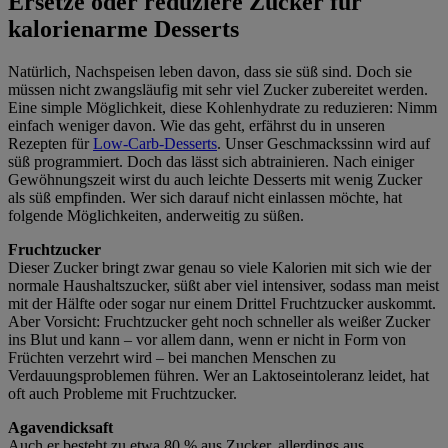
Ersetze oder reduziere Zucker für
kalorienarme Desserts
Natürlich, Nachspeisen leben davon, dass sie süß sind. Doch sie
müssen nicht zwangsläufig mit sehr viel Zucker zubereitet werden.
Eine simple Möglichkeit, diese Kohlenhydrate zu reduzieren: Nimm
einfach weniger davon. Wie das geht, erfährst du in unseren
Rezepten für
Low-Carb-Desserts
. Unser Geschmackssinn wird auf
süß programmiert. Doch das lässt sich abtrainieren. Nach einiger
Gewöhnungszeit wirst du auch leichte Desserts mit wenig Zucker
als süß empfinden. Wer sich darauf nicht einlassen möchte, hat
folgende Möglichkeiten, anderweitig zu süßen.
Fruchtzucker
Dieser Zucker bringt zwar genau so viele Kalorien mit sich wie der
normale Haushaltszucker, süßt aber viel intensiver, sodass man meist
mit der Hälfte oder sogar nur einem Drittel Fruchtzucker auskommt.
Aber Vorsicht: Fruchtzucker geht noch schneller als weißer Zucker
ins Blut und kann – vor allem dann, wenn er nicht in Form von
Früchten verzehrt wird – bei manchen Menschen zu
Verdauungsproblemen führen. Wer an Laktoseintoleranz leidet, hat
oft auch Probleme mit Fruchtzucker.
Agavendicksaft
Auch er besteht zu etwa 80 % aus Zucker, allerdings aus