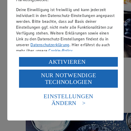
Deine Einwilligung ist freiwillig und kann jederzeit
individuell in den Datenschutz-Einstellungen angepasst
werden. Bitte beachte, dass auf Basis deiner
Einstellungen ggf. nicht mehr alle Funktionalitäten zur
Verfügung stehen. Weitere Erklärungen sowie einen
Link zu den Datenschutz-Einstellungen findest du in
unserer
Datenschutzerklärung
. Hier erfährst du auch
mehr über unsere
Cookie-Policy
.
Verarbeitung deiner personenbezogenen Daten in den
AKTIVIEREN
USA durch Facebook und YouTube:
Beeren-Pfirsich-Dessert
NUR NOTWENDIGE
Wenn du auf „Aktivieren“ klickst, willigst du im Sinne
Zubereitungsdauer
TECHNOLOGIEN
des Art. 49 Abs. 1 Satz 1 lit. a) DSGVO ein, dass deine
30 min.
Daten in den USA verarbeitet werden. Der EuGH sieht
die USA als Land mit einem nach europäischen
EINSTELLUNGEN
Ernährungsweise
Standards nicht angemessenen Datenschutzniveau an.
ÄNDERN
Es besteht das Risiko eines Zugriffs durch US-
Vegetarisch
amerikanische Behörden.
Informationen zum Herausgeber der Seite findest du
im
Impressum