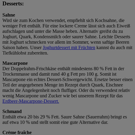
Desserts:
Sahne
Wird sie zum Kochen verwendet, empfiehlt sich Kochsahne, die
weniger Fett enthält. Für eine lockere Creme lässt sich auch Eiweiß
aufschlagen und unter die Masse heben. Alternativ greifst du zu
Joghurt, Quark, Kondensmilch oder saurer Sahne. Leichte Desserts
mit Joghurt schmecken vor allem im Sommer, wenn saftige Beeren
Saison haben. Unser
Joghurtdessert mit Früchten
kannst du auch mit
Tiefkühlobst zubereiten.
Mascarpone
Der Doppelrahm-Frischkäse enthält mindestens 80 % Fett in der
Trockenmasse und damit rund 40 g Fett pro 100 g. Somit ist
Mascarpone ein echtes Dessert-Schwergewicht. Ersetze besser einen
Teil der angegebenen Menge im Rezept durch Quark, Eischnee
macht die Angelegenheit noch fluffiger. Oder du verwendest relativ
wenig Mascarpone und Zucker wie bei unserem Rezept für das
Erdbeer-Mascarpone-Dessert.
Schmand
Enthält etwa 20 bis 29 % Fett. Saure Sahne (Sauerrahm) bringt es
auf etwa 10 % und stellt somit eine gute Alternative dar.
Crème fraîche