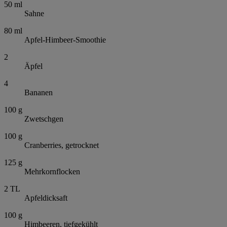
50
ml
Sahne
80
ml
Apfel-Himbeer-Smoothie
2
Äpfel
4
Bananen
100
g
Zwetschgen
100
g
Cranberries, getrocknet
125
g
Mehrkornflocken
2
TL
Apfeldicksaft
100
g
Himbeeren, tiefgekühlt