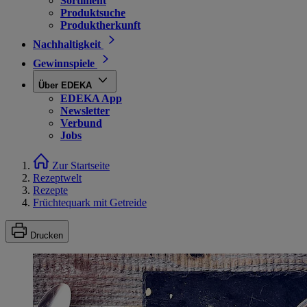
Sortiment
Produktsuche
Produktherkunft
Nachhaltigkeit
Gewinnspiele
Über EDEKA
EDEKA App
Newsletter
Verbund
Jobs
Zur Startseite
Rezeptwelt
Rezepte
Früchtequark mit Getreide
Drucken