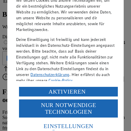
Wir setzen Cookies und andere Technologien ein, um
Eiweiß
23 g
dir ein bestmögliches Nutzungserlebnis unserer
Website zu ermöglichen. Wir verwenden deine Daten,
Bewertung
um unsere Website zu personalisieren und dir
möglichst relevante Inhalte anzubieten, sowie für
Wie hat es dir geschmeckt?
Marketingzwecke.
Die Bewertung wird automatisch gespeichert
Deine Einwilligung ist freiwillig und kann jederzeit
1 von 5 Sternen
2 von 5 Sternen
3 von 5 Sternen
4
individuell in den Datenschutz-Einstellungen angepasst
von 5 Sternen
5 von 5 Sternen
werden. Bitte beachte, dass auf Basis deiner
Einstellungen ggf. nicht mehr alle Funktionalitäten zur
Geprüft
Verfügung stehen. Weitere Erklärungen sowie einen
Link zu den Datenschutz-Einstellungen findest du in
Bitte Pfeile benutzen
Vielen Dank für deine Bewertung.
unserer
Datenschutzerklärung
. Hier erfährst du auch
Bitte wähle eine Bewertung aus, um fortzufahren.
Bewerten
mehr über unsere
Cookie-Policy
.
Verarbeitung deiner personenbezogenen Daten in den
Früchtequark-Rezept für das Frühstück
AKTIVIEREN
USA durch Facebook und YouTube:
oder Dessert
NUR NOTWENDIGE
Wenn du auf „Aktivieren“ klickst, willigst du im Sinne
TECHNOLOGIEN
des Art. 49 Abs. 1 Satz 1 lit. a) DSGVO ein, dass deine
Frische Erdbeeren oder Himbeeren mit Sahne sind ein köstlicher
Sommergenuss, den du mit unserem Früchtequark-Rezept in einen
Daten in den USA verarbeitet werden. Der EuGH sieht
nahrhaften Snack integrieren kannst. Mit der Milchspeise mit
die USA als Land mit einem nach europäischen
EINSTELLUNGEN
frischen Äpfeln, Bananen und Zwetschgen sowie getrockneten
Standards nicht angemessenen Datenschutzniveau an.