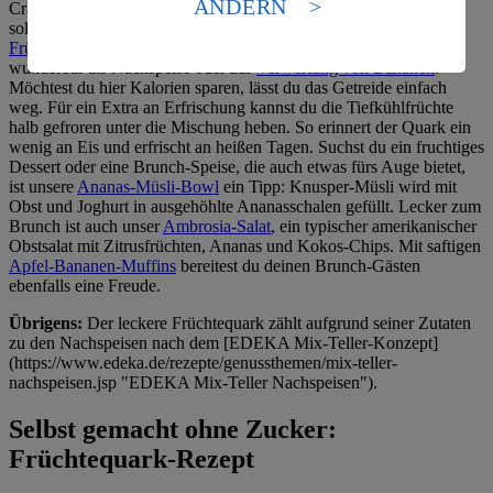
ÄNDERN
Cranberrys und tiefgefrorenen Himbeeren legst du morgens eine
Es besteht das Risiko eines Zugriffs durch US-
solide Grundlage für den Tag und sorgst für Abwechslung zum
amerikanische Behörden.
Frühstücksmüsli
. Der leckere Quark eignet sich aber auch
wunderbar als Nachspeise oder zur
Verwertung von Bananen
.
Informationen zum Herausgeber der Seite findest du
Möchtest du hier Kalorien sparen, lässt du das Getreide einfach
im
Impressum
weg. Für ein Extra an Erfrischung kannst du die Tiefkühlfrüchte
halb gefroren unter die Mischung heben. So erinnert der Quark ein
wenig an Eis und erfrischt an heißen Tagen. Suchst du ein fruchtiges
Dessert oder eine Brunch-Speise, die auch etwas fürs Auge bietet,
ist unsere
Ananas-Müsli-Bowl
ein Tipp: Knusper-Müsli wird mit
Obst und Joghurt in ausgehöhlte Ananasschalen gefüllt. Lecker zum
Brunch ist auch unser
Ambrosia-Salat
, ein typischer amerikanischer
Obstsalat mit Zitrusfrüchten, Ananas und Kokos-Chips. Mit saftigen
Apfel-Bananen-Muffins
bereitest du deinen Brunch-Gästen
ebenfalls eine Freude.
Übrigens:
Der leckere Früchtequark zählt aufgrund seiner Zutaten
zu den Nachspeisen nach dem [EDEKA Mix-Teller-Konzept]
(https://www.edeka.de/rezepte/genussthemen/mix-teller-
nachspeisen.jsp "EDEKA Mix-Teller Nachspeisen").
Selbst gemacht ohne Zucker:
Früchtequark-Rezept