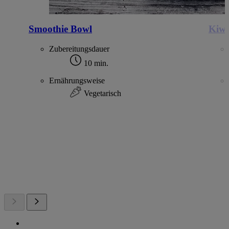
Smoothie Bowl
Kiwi
Zubereitungsdauer
10 min.
Ernährungsweise
Vegetarisch